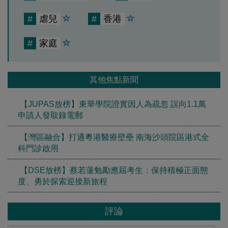
#
虐兒
#
香港
#
家庭
其他焦點新聞
【JUPAS放榜】東華學院證實因人為疏忽 誤向1.1萬
申請人發取錄電郵
【灣區融合】打通粵港醫療壁壘 南海沙頭院區港式全
科門診啟用
【DSE放榜】蔡若蓮勉勵應屆考生：保持積極正面態
度、勇於探索迎接新旅程
評論