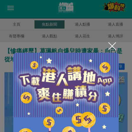
主頁
焦點新聞
港人點播
港人直播
有聲專欄
港人觀點
港人花生
港人博評
【慘痛經歷】葛珮帆自爆兒時遭家暴：自己是
從地獄爬出來
讚好
15
分享