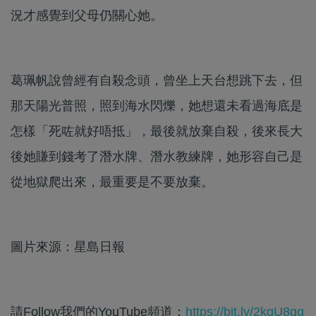
況才感覺到父母仍關心她。
葛珮帆說曾經有自殺念頭，曾坐上天台想跳下去，但
那天陽光普照，照到海水閃爍，她想還未看過海底是
怎樣「死咗就好唔抵」，最後就放棄自殺，後來長大
後她賺到錢考了潛水牌、潛水教練牌，她形容自己是
從地獄爬出來，最重要是不要放棄。
圖片來源：星島日報
請Follow我們的YouTube頻道：
https://bit.ly/2kgU8qg