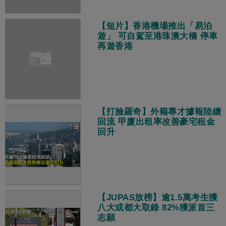
【短片】香港機場推出「易泊
遊」 可自駕至港珠澳大橋 停車
再遊香港
【打臉羅奇】外籍專才據報陸續
回流 甲廈出租率改善豪宅租金
回升
【JUPAS放榜】逾1.5萬考生獲
八大或都大取錄 82%獲派首三
志願