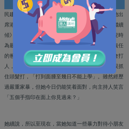
民建聯立法會議員葛珮帆關注虐兒、家暴議題，她出
席港台創作總監馬浚偉主持的電台節目《同理．繼續
傾》時，在節目上分享她兒時的家暴經歷，形容兒時
為最黑暗的時期。葛珮帆表示，她「有個很不負責任
的爸爸」，父親經常與母親有爭執，會掉東西、會打
人，很多暴力場面，葛珮帆最嚴重的一次是被父親抓
住頭髮打，「打到面腫至幾日不能上學」。雖然經歷
過嚴重家暴，但她今日仍能笑着面對，向主持人笑言
「五個手指印在面上你見過未？」
她續說，所以至現在，當她知道一些暴力對待小朋友