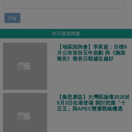
評論
你可能感興趣
【地區諮詢會】李家超：目標9
月公布首份五年規劃 與《施政
報告》發表日期越近越好
【集思廣益】大灣區論壇2026於
9月3日在港登場 探討把握「十
五五」與APEC雙重戰略機遇