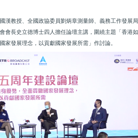
國漢教授、全國政協委員劉炳章測量師、義務工作發展
會會長史立德博士四人擔任論壇主講，圍繞主題「香港
國家發展理念，以貢獻國家發展所需」作討論。