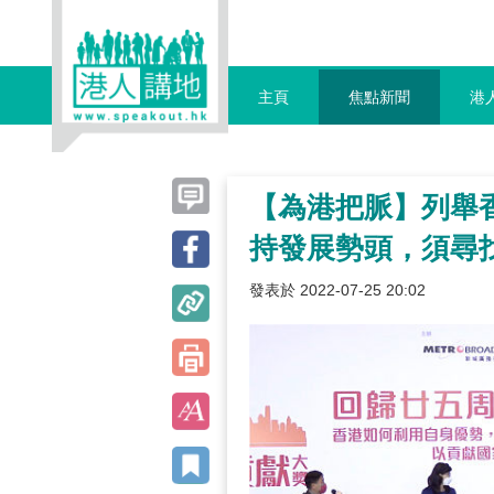
主頁
焦點新聞
港
【為港把脈】列舉香
持發展勢頭，須尋
發表於 2022-07-25 20:02