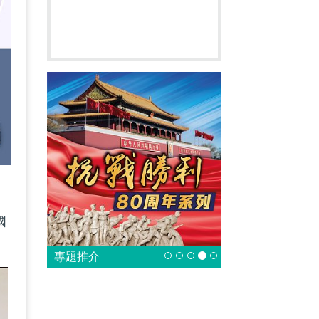
國
。
專題推介