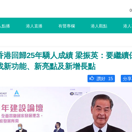
0
人點播
港人直播
有聲專欄
港人觀點
港人
港回歸25年驕人成績 梁振英：要繼續
找新功能、新亮點及新增長點
讚好
15
分享