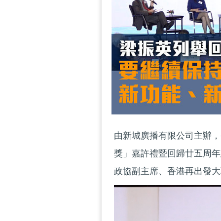
由新城廣播有限公司主辦，
獎」嘉許禮暨回歸廿五周年
政協副主席、香港再出發