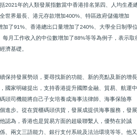
括2021年的人類發展指數當中香港排名第四、人均生產
全世界最長、港元存款增加400%、特區政府儲備增加
增加了91%、香港總出口量增加了240%、大學全日制學
%、每月工作收入的中位數增加了88%等等為例子，表示取
經濟基礎。
續保持發展勢頭，要尋找新的功能、新的亮點及新的增
，國家明確提出，支持香港提升國際金融、貿易、航運
碼頭司機能將自己子女培養成海事法律師、海事保險專
個進步。從在貨櫃碼頭供貨，發展成提供海事服務，發
他認為，香港也是貿易方面的超級聯繫人，優勢在於誠
係、兩文三語能力、銀行支付系統及法治環境等等。他