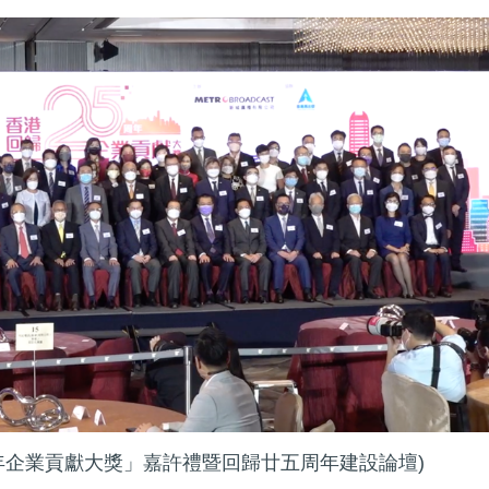
周年企業貢獻大獎」嘉許禮暨回歸廿五周年建設論壇)