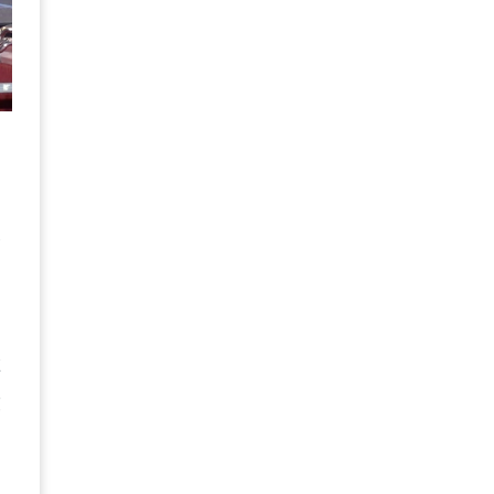
指
險
放