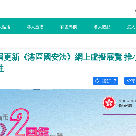
0
人點播
港人直播
有聲專欄
港人觀點
港人
局更新《港區國安法》網上虛擬展覽 推
性
讚好
7
分享