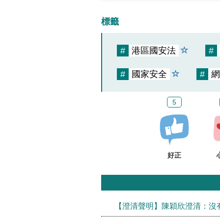
標籤
#
港區國安法
#
#
國家安全
#
網
5
好正
【澄清聲明】陳穎欣澄清：沒