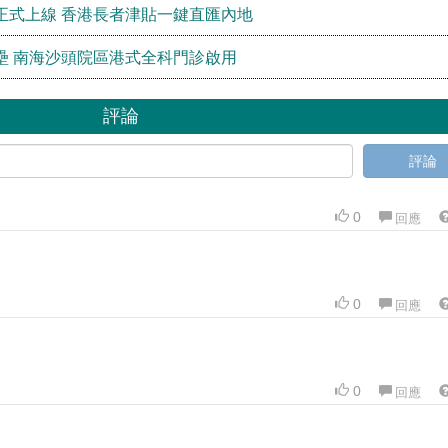
正式上線 香港長者津貼一鍵直匯內地
壘 南海沙頭院區港式全科門診啟用
評論
評論
0
回應
0
回應
0
回應