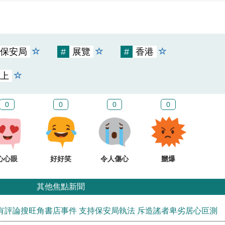
保安局
#
展覽
#
香港
上
0
0
0
0
心心眼
好好笑
令人傷心
嬲爆
其他焦點新聞
有評論搜旺角書店事件 支持保安局執法 斥造謠者卑劣居心叵測