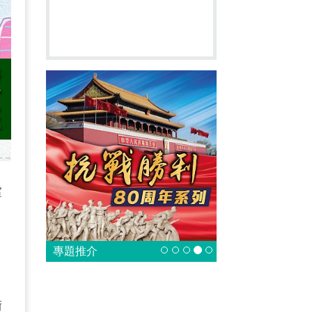
虛
專題推介
術