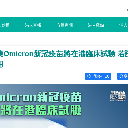
0
人點播
港人直播
有聲專欄
港人觀點
港人
Omicron新冠疫苗將在港臨床試驗 若
用
讚好
10
分享