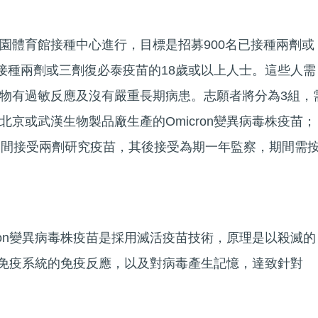
園體育館接種中心進行，目標是招募900名已接種兩劑或
已接種兩劑或三劑復必泰疫苗的18歲或以上人士。這些人需
物有過敏反應及沒有嚴重長期病患。志願者將分為3組，
京或武漢生物製品廠生產的Omicron變異病毒株疫苗；
期間接受兩劑研究疫苗，其後接受為期一年監察，期間需
ron變異病毒株疫苗是採用滅活疫苗技術，原理是以殺滅的
人體免疫系統的免疫反應，以及對病毒產生記憶，達致針對