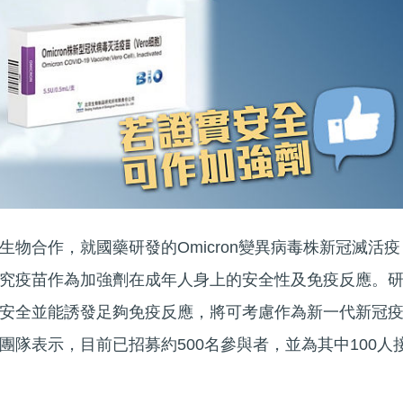
物合作，就國藥研發的Omicron變異病毒株新冠滅活疫
究疫苗作為加強劑在成年人身上的安全性及免疫反應。
安全並能誘發足夠免疫反應，將可考慮作為新一代新冠
團隊表示，目前已招募約500名參與者，並為其中100人