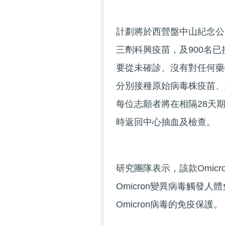
計劃將於西營盤中山紀念公
三劑科興疫苗，及900名
要從未確診、沒有對任何藥
分別接種原始病毒株疫苗、北
每位志願者將在相隔28天
時返回中心抽血及檢查。
研究團隊表示，該款Omic
Omicron變異病毒觸發
Omicron病毒的免疫保護。