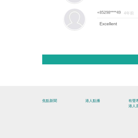
+85298****49
4年前
Excellent
焦點新聞
港人點播
有聲
港人