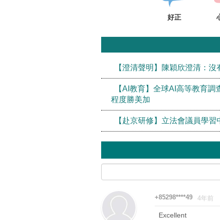
好正
【澄清聲明】陳穎欣澄清：沒
【AI教育】全球AI高等教育調
程度勝美加
【赴京研修】立法會議員學習
+85298****49
4年前
Excellent