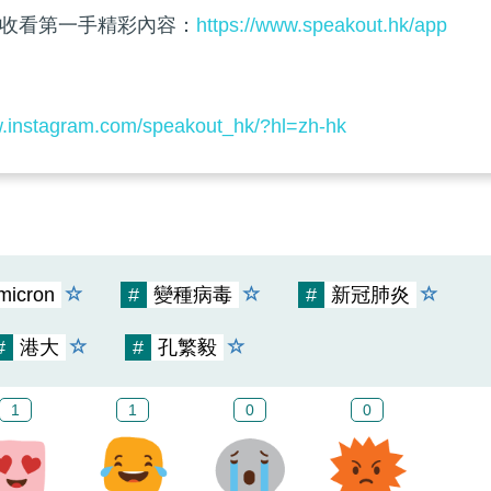
收看第一手精彩內容：
https://www.speakout.hk/app
w.instagram.com/speakout_hk/?hl=zh-hk
micron
#
變種病毒
#
新冠肺炎
#
港大
#
孔繁毅
1
1
0
0