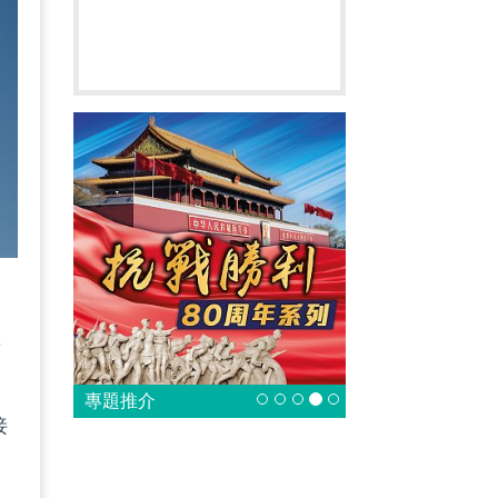
研
疫
專題推介
接