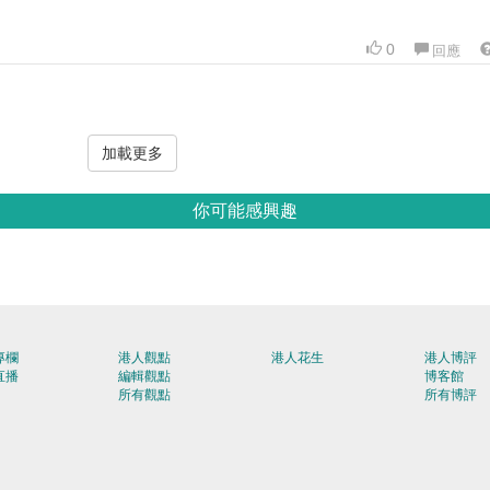
0
回應
加載更多
你可能感興趣
專欄
港人觀點
港人花生
港人博評
直播
編輯觀點
博客館
所有觀點
所有博評