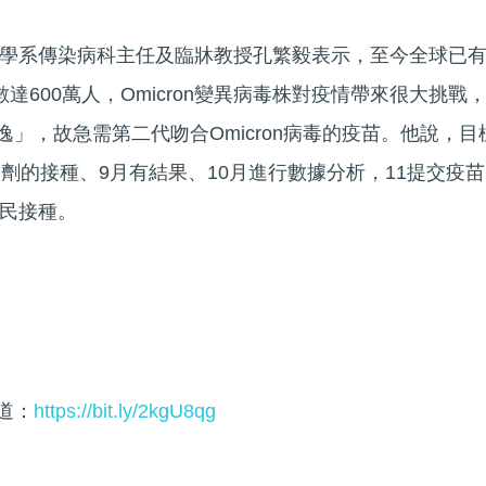
學系傳染病科主任及臨牀教授孔繁毅表示，至今全球已
達600萬人，Omicron變異病毒株對疫情帶來很大挑戰
逃逸」，故急需第二代吻合Omicron病毒的疫苗。他說，目
劑的接種、9月有結果、10月進行數據分析，11提交疫苗
民接種。
頻道：
https://bit.ly/2kgU8qg