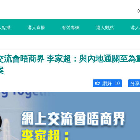
0
人點播
港人直播
有聲專欄
港人觀點
港人
交流會晤商界 李家超：與內地通關至為
案
讚好
10
分享