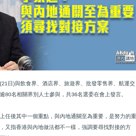
(21日)與飲食界、酒店界、旅遊界、批發零售界、航運交
逾80名相關界別人士參與，共36名選委在會上發言。
上任後其中一個重點，與內地通關至為重要，是努力的
，又指香港與內地做法都不一樣，強調要尋找對接的方