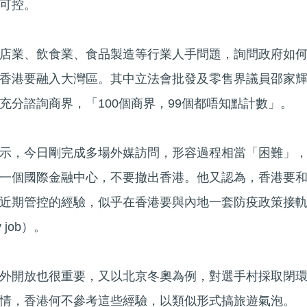
可控。
店業、飲食業、食品製造等行業人手問題，詢問政府如
香港要融入大灣區。其中立法會批發及零售界議員邵家
充分諮詢商界，「100個商界，99個都唔知點計數」。
示，今日剛完成多場外媒訪問，形容過程相當「困難」
一個國際金融中心，不要撤出香港。他又認為，香港要
近期管控的經驗，似乎在香港要與內地一套防疫政策接
 job）。
外開放也很重要，又以北京冬奧為例，對選手村採取閉
情，香港何不參考這些經驗，以類似形式搞旅遊氣泡。