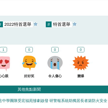
#
2022特首選舉
#
特首選舉
1
0
0
0
心心眼
好好笑
令人傷心
嬲爆
其他焦點新聞
念中學團隊受宏福苑慘劇啟發 研警報系統助獨居長者築防火安全