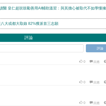
港讀醫 皇仁超狀鼓勵善用AI輔助溫習：與其擔心被取代不如學懂
生獲八大或都大取錄 82%獲派首三志願
評論
評論
0
回應
0
回應
0
回應