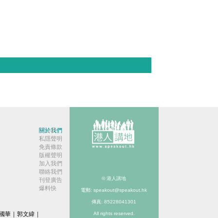
關於我們
私隱聲明
免責條款
版權聲明
加入我們
聯絡我們
© 港人講地
刊登廣告
爆料快
電郵: speakout@speakout.hk
傳真: 85228041301
國華
|
郭文緯
|
All rights reserved.