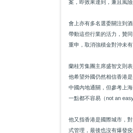
案，即效果達到，兼且風險
會上亦有多名選委關注到酒
帶動這些行業的活力，贊同
重申，取消強積金對沖未有
蘭桂芳集團主席盛智文則表
他希望外國仍然相信香港是
中國內地通關，但參考上海
一點都不容易（not an easy
他又指香港是國際城市，對
式管理，最後也沒有爆發疫