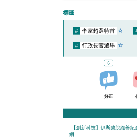
標籤
#
李家超選特首
#
行政長官選舉
6
好正
【創新科技】伊斯蘭脫維善紀
網