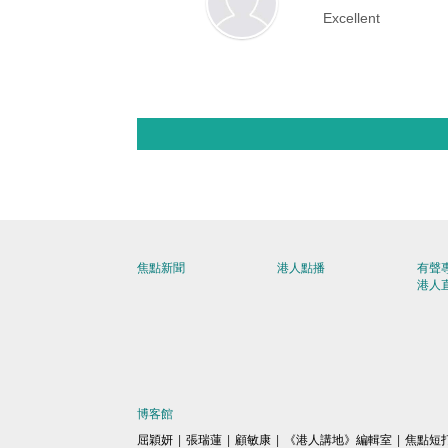
Excellent
焦點新聞
港人點播
有聲
港人
博客館
屈穎妍
|
張瑞蓮
|
顧敏康
|
《港人講地》編輯室
|
焦點短