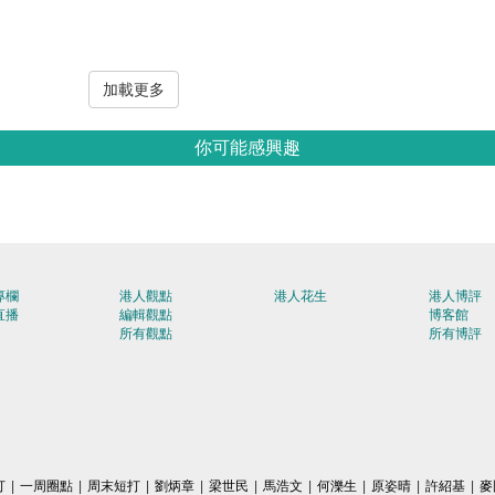
加載更多
你可能感興趣
專欄
港人觀點
港人花生
港人博評
直播
編輯觀點
博客館
所有觀點
所有博評
打
|
一周圈點
|
周末短打
|
劉炳章
|
梁世民
|
馬浩文
|
何濼生
|
原姿晴
|
許紹基
|
麥