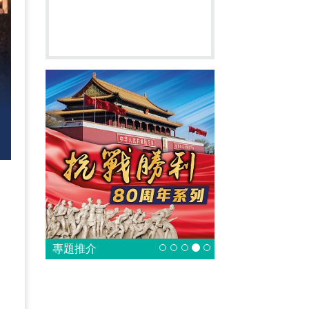
今
起
向
專題推介