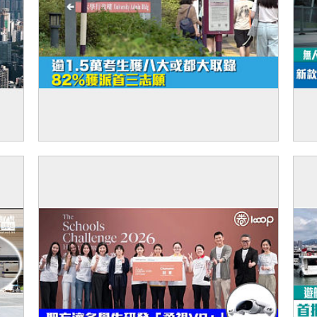
廈出
【JUPAS放榜】逾1.5萬考生獲八大或都大
【
取錄 82%獲派首三志願
來