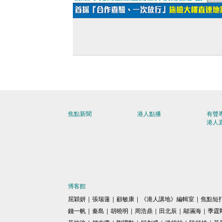
【先睹為快】深圳率先開放新皇崗口岸
媒參觀 首採「合作查驗、一次放行」旅
樓直連地鐵站
焦點新聞
港人點播
有聲
港人
博客館
屈穎妍
|
張瑞蓮
|
顧敏康
|
《港人講地》編輯室
|
焦點短
錢一帆
|
秦島
|
胡曉明
|
周浩鼎
|
田北辰
|
鄔滿海
|
季霆