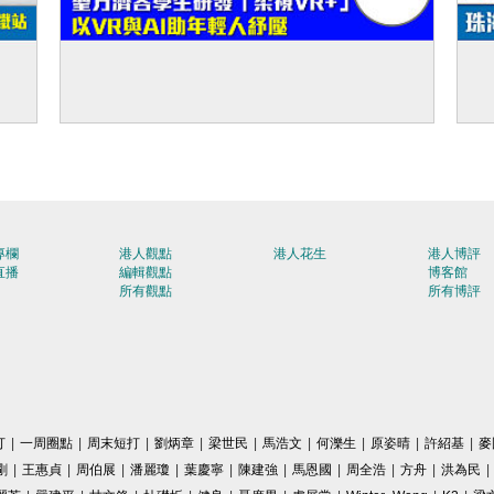
供傳
【創新科技】聖方濟各學生研發「柔視
【
檢大
VR+」 以VR與AI助年輕人紓壓
小
協
專欄
港人觀點
港人花生
港人博評
直播
編輯觀點
博客館
所有觀點
所有博評
打
|
一周圈點
|
周末短打
|
劉炳章
|
梁世民
|
馬浩文
|
何濼生
|
原姿晴
|
許紹基
|
麥
剛
|
王惠貞
|
周伯展
|
潘麗瓊
|
葉慶寧
|
陳建強
|
馬恩國
|
周全浩
|
方舟
|
洪為民
|