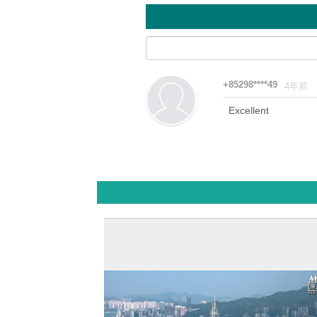
+85298****49
4年前
Excellent