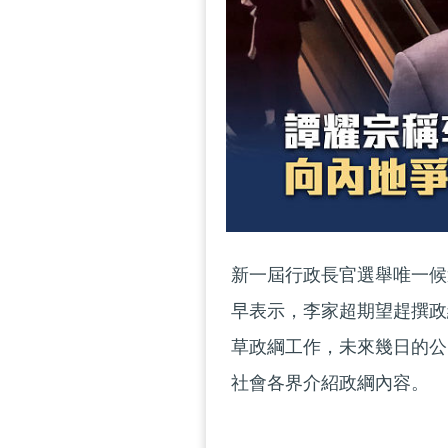
新一屆行政長官選舉唯一候
早表示，李家超期望趕撰政
草政綱工作，未來幾日的公
社會各界介紹政綱內容。