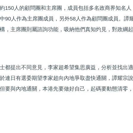
約150人的顧問團和主席團，成員包括多名政商界知名人
中90人作為主席團成員，另外58人作為顧問團成員。譚
構，主席團則屬諮詢功能，吸納他們真知灼見，對政綱
士都提出不同意見，李家超希望集思廣益，分析並找出
於連日有選委期望李家超向內地爭取盡快通關，譚耀宗
但要與內地通關，本港先要做好自己，起碼要動態清零