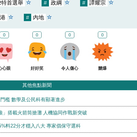
22特首選舉
#
政綱
#
譚耀宗
港
#
內地
0
0
0
0
心心眼
好好笑
令人傷心
嬲爆
其他焦點新聞
學門檻 數學及公民科有顯著進步
狼」搭載火箭筒搶灘 人機協同作戰新突破
5%料22分才穩入八大 專家倡保守選科