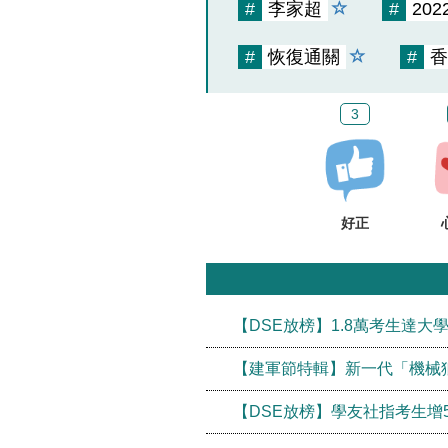
#
李家超
#
20
#
恢復通關
#
香
3
好正
【DSE放榜】1.8萬考生達大
【建軍節特輯】新一代「機械
【DSE放榜】學友社指考生增