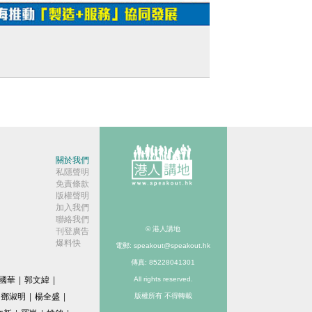
短片】【遊艇自由行】首批港澳遊艇「半
時通關」抵桂山島 珠海推動「製造+服務」
同發展
關於我們
私隱聲明
免責條款
版權聲明
加入我們
聯絡我們
© 港人講地
刊登廣告
爆料快
電郵: speakout@speakout.hk
傳真: 85228041301
國華
|
郭文緯
|
All rights reserved.
鄧淑明
|
楊全盛
|
版權所有 不得轉載