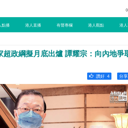
0
人點播
港人直播
有聲專欄
港人觀點
港人
家超政綱擬月底出爐 譚耀宗：向內地爭
」
讚好
4
分享