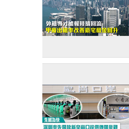
【打臉羅奇】外籍專才據報陸續回流 甲
租率改善豪宅租金回升