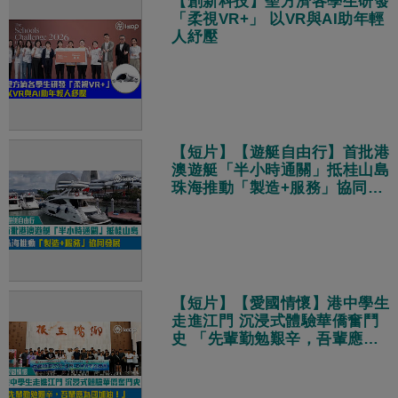
【創新科技】聖方濟各學生研發
「柔視VR+」 以VR與AI助年輕
人紓壓
【短片】【遊艇自由行】首批港
澳遊艇「半小時通關」抵桂山島
珠海推動「製造+服務」協同發
展
【短片】【愛國情懷】港中學生
走進江門 沉浸式體驗華僑奮鬥
史 「先輩勤勉艱辛，吾輩應為
國加油！」