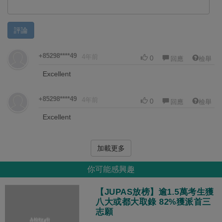
評論
+85298****49
4年前
0
回應
檢舉
Excellent
+85298****49
4年前
0
回應
檢舉
Excellent
加載更多
你可能感興趣
【JUPAS放榜】逾1.5萬考生獲
八大或都大取錄 82%獲派首三
志願