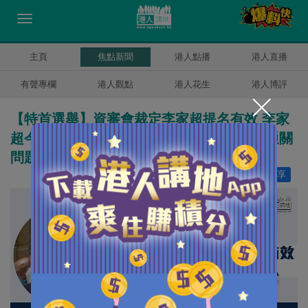
主頁
焦點新聞
港人點播
港人直播
有聲專欄
港人觀點
港人花生
港人博評
【特首選舉】資審會裁定李家超提名有效 李家
超今日拜會5大商會：若當選會與內地溝通通關
問題
讚好
7
分享