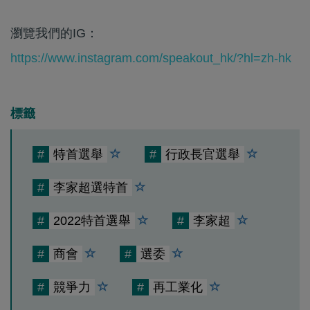
瀏覽我們的IG：
https://www.instagram.com/speakout_hk/?hl=zh-hk
標籤
#
特首選舉
#
行政長官選舉
#
李家超選特首
#
2022特首選舉
#
李家超
#
商會
#
選委
#
競爭力
#
再工業化