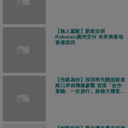
【無人駕駛】新款自研
Robotaxi廣州交付 未來將落地
香港深圳
【先睹為快】深圳率先開放新皇
崗口岸供傳媒參觀 首採「合作
查驗、一次放行」旅檢大樓直連
地鐵站