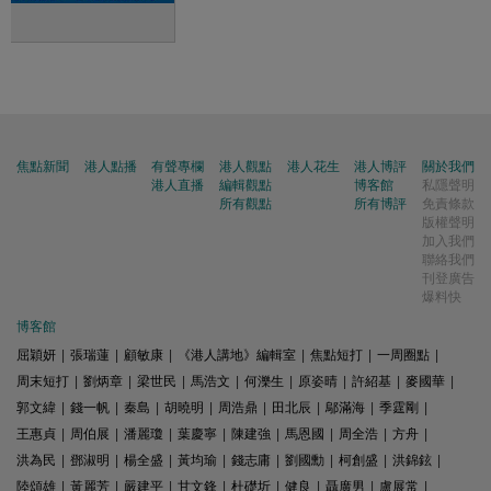
焦點新聞
港人點播
有聲專欄
港人觀點
港人花生
港人博評
關於我們
港人直播
編輯觀點
博客館
私隱聲明
所有觀點
所有博評
免責條款
版權聲明
加入我們
聯絡我們
刊登廣告
爆料快
博客館
屈穎妍
|
張瑞蓮
|
顧敏康
|
《港人講地》編輯室
|
焦點短打
|
一周圈點
|
周末短打
|
劉炳章
|
梁世民
|
馬浩文
|
何濼生
|
原姿晴
|
許紹基
|
麥國華
|
郭文緯
|
錢一帆
|
秦島
|
胡曉明
|
周浩鼎
|
田北辰
|
鄔滿海
|
季霆剛
|
王惠貞
|
周伯展
|
潘麗瓊
|
葉慶寧
|
陳建強
|
馬恩國
|
周全浩
|
方舟
|
洪為民
|
鄧淑明
|
楊全盛
|
黃均瑜
|
錢志庸
|
劉國勳
|
柯創盛
|
洪錦鉉
|
陸頌雄
|
黃麗芳
|
嚴建平
|
甘文鋒
|
杜礎圻
|
健良
|
聶廣男
|
盧展常
|