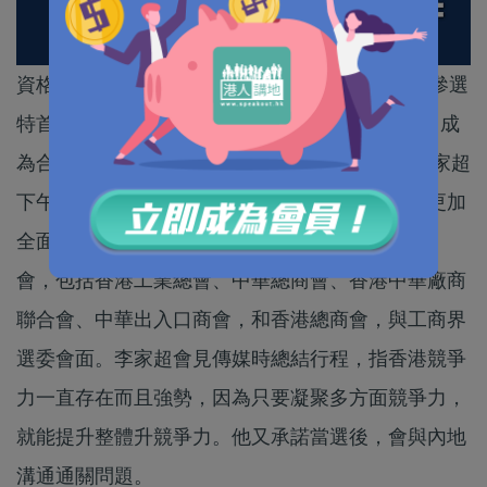
資格審查委員會今日（18日）公布及刊憲，辭職參選
特首的前政務司司長李家超共786張提名票有效，成
為合資格候選人，參加2022年行政長官選舉。李家超
下午見傳媒時，感謝資審會及選委，指未來可以更加
全面地展開選舉工作。李家超今日拜會本港5大商
會，包括香港工業總會、中華總商會、香港中華廠商
聯合會、中華出入口商會，和香港總商會，與工商界
選委會面。李家超會見傳媒時總結行程，指香港競爭
力一直存在而且強勢，因為只要凝聚多方面競爭力，
就能提升整體升競爭力。他又承諾當選後，會與內地
溝通通關問題。