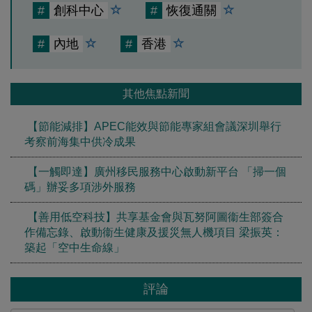
#
創科中心
#
恢復通關
#
內地
#
香港
其他焦點新聞
【節能減排】APEC能效與節能專家組會議深圳舉行
考察前海集中供冷成果
【一觸即達】廣州移民服務中心啟動新平台 「掃一個
碼」辦妥多項涉外服務
【善用低空科技】共享基金會與瓦努阿圖衞生部簽合
作備忘錄、啟動衞生健康及援災無人機項目 梁振英：
築起「空中生命線」
評論