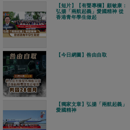
【短片】【有聲專欄】顧敏康：
弘揚「兩航起義」愛國精神 從
香港青年學生做起
【今日網圖】咎由自取
【獨家文章】弘揚「兩航起義」
愛國精神