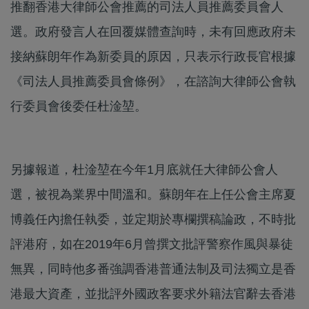
推翻香港大律師公會推薦的司法人員推薦委員會人
選。政府發言人在回覆媒體查詢時，未有回應政府未
接納蘇朗年作為新委員的原因，只表示行政長官根據
《司法人員推薦委員會條例》，在諮詢大律師公會執
行委員會後委任杜淦堃。
另據報道，杜淦堃在今年1月底就任大律師公會人
選，被視為業界中間溫和。蘇朗年在上任公會主席夏
博義任內擔任執委，並定期於專欄撰稿論政，不時批
評港府，如在2019年6月曾撰文批評警察作風與暴徒
無異，同時他多番強調香港普通法制及司法獨立是香
港最大資產，並批評外國政客要求外籍法官辭去香港