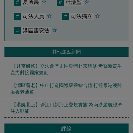
#
夏博義
#
杜淦堃
#
司法人員
#
司法獨立
#
港區國安法
其他焦點新聞
【赴京研修】立法會歷史性集體赴京研修 考察新質生
產力對接國家規劃
【灣區養老】中山打造國際康養綜合體 打通粵港澳跨
境養老通道
【港艇北上】珠江口新海上交規實施 為南沙遊艇經濟
注入動能
評論