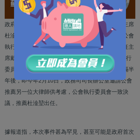
政府昨天宣布，行政長官已委任香港大律師公會主席
杜淦堃為司法人員推薦委員會委員。香港大律師公會
執行委員會歡迎行政長官接納其推薦，並表示前任主
席戴啟思去年8月中辭任委員會委員後，當時的執行
委員會曾推薦資深大律師蘇朗年填補空缺，但相隔半
年後，即今年2月10日，政務司司長辦公室邀請公會
推薦另一位大律師供考慮，公會執行委員會一致決
議，推薦杜淦堃出任。
據報道指，本次事件甚為罕見，甚至可能是政府首次