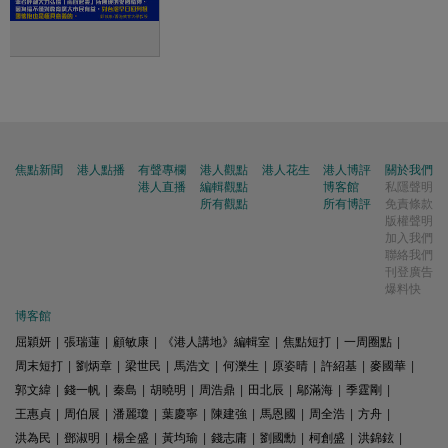
焦點新聞
港人點播
有聲專欄
港人觀點
港人花生
港人博評
關於我們
港人直播
編輯觀點
博客館
私隱聲明
所有觀點
所有博評
免責條款
版權聲明
加入我們
聯絡我們
刊登廣告
爆料快
博客館
屈穎妍
|
張瑞蓮
|
顧敏康
|
《港人講地》編輯室
|
焦點短打
|
一周圈點
|
周末短打
|
劉炳章
|
梁世民
|
馬浩文
|
何濼生
|
原姿晴
|
許紹基
|
麥國華
|
郭文緯
|
錢一帆
|
秦島
|
胡曉明
|
周浩鼎
|
田北辰
|
鄔滿海
|
季霆剛
|
王惠貞
|
周伯展
|
潘麗瓊
|
葉慶寧
|
陳建強
|
馬恩國
|
周全浩
|
方舟
|
洪為民
|
鄧淑明
|
楊全盛
|
黃均瑜
|
錢志庸
|
劉國勳
|
柯創盛
|
洪錦鉉
|