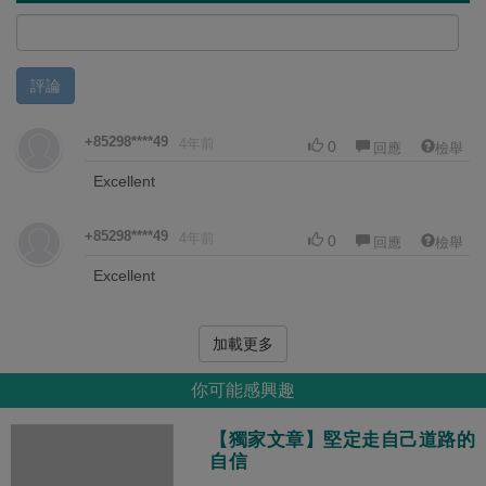
評論
+85298****49
4年前
0
回應
檢舉
Excellent
+85298****49
4年前
0
回應
檢舉
Excellent
加載更多
你可能感興趣
【獨家文章】堅定走自己道路的
自信