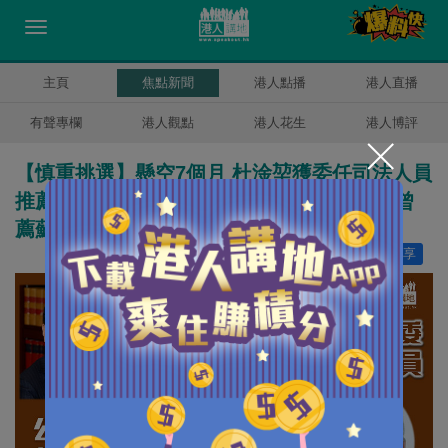
主頁
焦點新聞
港人點播
港人直播
有聲專欄
港人觀點
港人花生
港人博評
【慎重挑選】懸空7個月 杜淦堃獲委任司法人員
推薦委員會委員、大律師公會證實去屆執委曾
薦蘇朗年惟未獲接納
讚好
21
分享