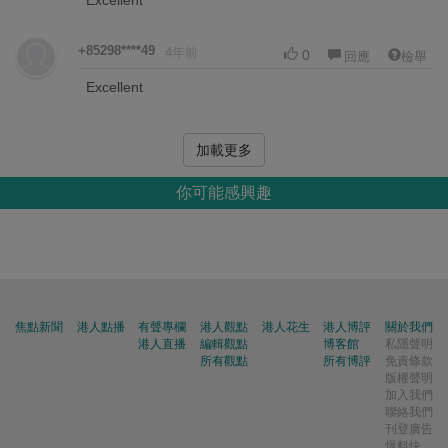
Excellent
+85298****49
4年前
0
回應
檢舉
Excellent
加載更多
你可能感興趣
焦點新聞
港人點播
有聲專欄
港人觀點
港人花生
港人博評
關於我們
港人直播
編輯觀點
博客館
私隱聲明
所有觀點
所有博評
免責條款
版權聲明
加入我們
聯絡我們
刊登廣告
爆料快