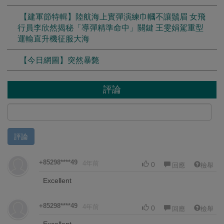
【建軍節特輯】陸航海上實彈演練巾幗不讓鬚眉 女飛
行員李欣然揭秘「導彈精準命中」關鍵 王雯娟駕重型
運輸直升機征服大海
【今日網圖】突然暴斃
評論
評論
+85298****49
4年前
0
回應
檢舉
Excellent
+85298****49
4年前
0
回應
檢舉