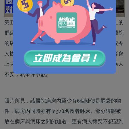
第五波疫情持續令本港醫療系統瀕臨崩潰，有網上的
群組流傳出一張照片，據傳媒報道疑是伊利沙伯醫院
的病房內，有大量遺體與病人同處一間病房，情況令
人擔憂。醫院管理局總行政經理何婉霞在疫情記者會
上表示，理解部分遺體在病房未能移走，會引起病人
不安，就事件致歉。
照片所見，該醫院病房內至少有6個疑似是屍袋的物
件，病房內同時亦有至少3名長者卧床。部分遺體被
放在病床與病床之間的通道，更有病人懷疑不想望到