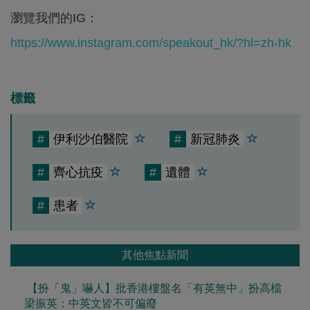
瀏覽我們的IG：
https://www.instagram.com/speakout_hk/?hl=zh-hk
標籤
#
伊利沙伯醫院
#
新冠肺炎
#
齊心抗疫
#
遺體
#
患者
其他焦點新聞
【扮「鬼」嚇人】批香港樓盤名「有英無中」扮高檔
梁振英：中英文皆不可偏廢