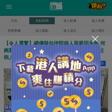
主頁
焦點新聞
港人點播
港人直播
有聲專欄
港人觀點
港人花生
港人博評
【令人震驚】網傳疑似伊院病人與屍同房照 何
婉霞：屬較早時候舊照片已經處理好、對引起
病人不安致歉
讚好
25
分享