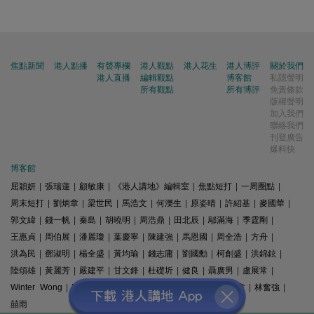
焦點新聞
港人點播
有聲專欄
港人觀點
港人花生
港人博評
關於我們
港人直播
編輯觀點
博客館
私隱聲明
所有觀點
所有博評
免責條款
版權聲明
加入我們
聯絡我們
刊登廣告
爆料快
博客館
屈穎妍
|
張瑞蓮
|
顧敏康
|
《港人講地》編輯室
|
焦點短打
|
一周圈點
|
周末短打
|
劉炳章
|
梁世民
|
馬浩文
|
何濼生
|
原姿晴
|
許紹基
|
麥國華
|
郭文緯
|
錢一帆
|
秦島
|
胡曉明
|
周浩鼎
|
田北辰
|
鄔滿海
|
季霆剛
|
王惠貞
|
周伯展
|
潘麗瓊
|
葉慶寧
|
陳建強
|
馬恩國
|
周全浩
|
方舟
|
洪為民
|
鄧淑明
|
楊全盛
|
黃均瑜
|
錢志庸
|
劉國勳
|
柯創盛
|
洪錦鉉
|
陸頌雄
|
黃麗芳
|
嚴建平
|
甘文鋒
|
杜礎圻
|
健良
|
聶廣男
|
盧展常
|
Winter Wong
|
K2
|
梁文新
|
羅崑
|
姚銘
|
陳志豪
|
精選文章
|
林奮強
|
囍雨