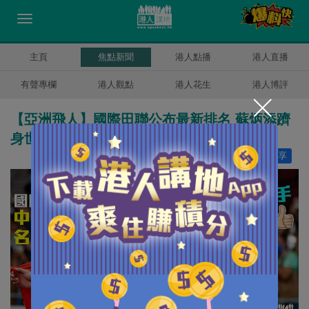
主頁
焦點新聞
港人點播
港人直播
有聲專欄
港人觀點
港人花生
港人博評
【亞洲飛人】國際田聯公布最新排名 蘇炳添躋
身世界第8
讚好
20
分享