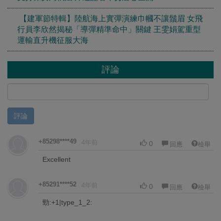
【建軍節特輯】陸航海上實彈演練巾幗不讓鬚眉 女飛
行員李欣然揭秘「導彈精準命中」關鍵 王雯娟駕重型
運輸直升機征服大海
評論
評論
+85298****49
4年前
0
回應
檢舉
Excellent
+85291****52
4年前
0
回應
檢舉
勁:+1|type_1_2: