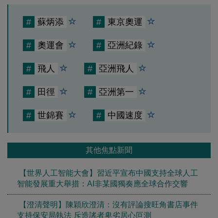
#
蘇炳添
#
東京奧運
#
奧運會
#
亞洲紀錄
#
飛人
#
亞洲飛人
#
田徑
#
亞洲第一
#
世錦賽
#
中國速度
其他焦點新聞
【世界人工智能大會】習近平宣布中國支持全球人工
智能發展重大舉措：AI非某國獨奏應全球合作交響
【澄清聲明】陳穎欣澄清：沒有評論搜旺角書店事件
支持保安局執法 斥造謠者卑劣居心叵測