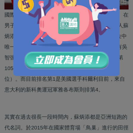
國際田聯日前公布2022賽季各單項首期世界排名。在
男子100米（含室內50米-60米）排名中，亞洲飛人蘇
炳添以1325分排名世界第8，他也成為世界前10位中
唯一的亞洲選手。其他名列榜上的中國選手，還有吳
智強（第41位）、謝震業（第60位）、陳冠鋒（第
105位）、嚴海濱（第103位）和許周政（第160
位）。而目前排名第1是美國選手科爾利目前，來自
意大利的新科奧運冠軍雅各布斯則排第4。
其實在過去很長一段時間內，蘇炳添都是亞洲短跑的
代名詞。於2015年在國家體育場「鳥巢」進行的田徑