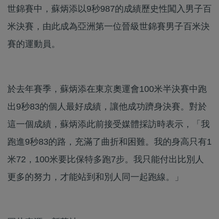
世錦賽中，蘇炳添以9秒987的成績歷史性闖入男子百
米決賽，由此成為亞洲第一位晉級世錦賽男子百米決
賽的運動員。
於去年賽季，蘇炳添在東京奧運會100米半決賽中跑
出9秒83的個人最好成績，讓他成功躋身決賽。對於
這一個成績，蘇炳添此前接受媒體採訪時表示，「我
跑進9秒83的路，充滿了曲折和困難。我的身高只有1
米72，100米要比保特多跑7步。我只能付出比別人
更多的努力，才能站到和別人同一起跑線。」