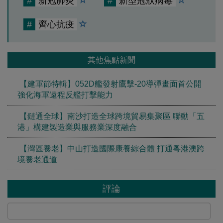
#
新冠肺炎
#
新型冠狀病毒
#
齊心抗疫
其他焦點新聞
【建軍節特輯】052D艦發射鷹擊-20導彈畫面首公開
強化海軍遠程反艦打擊能力
【鏈通全球】南沙打造全球跨境貿易集聚區 聯動「五
港」構建製造業與服務業深度融合
【灣區養老】中山打造國際康養綜合體 打通粵港澳跨
境養老通道
評論