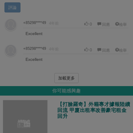
評論
+85298****49
4年前
0
回應
檢舉
Excellent
+85298****49
4年前
0
回應
檢舉
Excellent
加載更多
你可能感興趣
【打臉羅奇】外籍專才據報陸續
回流 甲廈出租率改善豪宅租金
回升