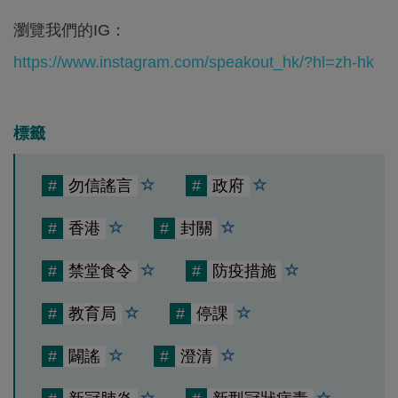
瀏覽我們的IG：
https://www.instagram.com/speakout_hk/?hl=zh-hk
標籤
#
勿信謠言
#
政府
#
香港
#
封關
#
禁堂食令
#
防疫措施
#
教育局
#
停課
#
闢謠
#
澄清