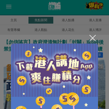
主頁
焦點新聞
港人點播
港人直播
有聲專欄
港人觀點
港人花生
港人博評
【勿信謠言】政府澄清無計劃「封關」或6時後
禁堂食 教育局：停課屬謠言、面授課堂仍繼續
讚好
6
分享