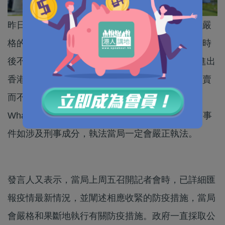
昨日（2日）開始，網上有傳言指政府會推出各項嚴
格的防疫措施，包括「全面封關」，以及「晚上6時
後不能堂食」。政府澄清，從無計劃禁止所有人進出
香港，即所謂「封關」，或於今晚6時後只容許外賣
而不能堂食。政府發言人譴責有人在網上和
WhatsApp群組散布謠言，造成公眾恐慌，又強調事
件如涉及刑事成分，執法當局一定會嚴正執法。
發言人又表示，當局上周五召開記者會時，已詳細匯
報疫情最新情況，並闡述相應收緊的防疫措施，當局
會嚴格和果斷地執行有關防疫措施。政府一直採取公