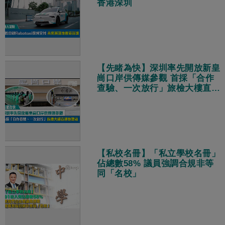
香港深圳
【先睹為快】深圳率先開放新皇
崗口岸供傳媒參觀 首採「合作
查驗、一次放行」旅檢大樓直連
地鐵站
【私校名冊】「私立學校名冊」
佔總數58% 議員強調合規非等
同「名校」