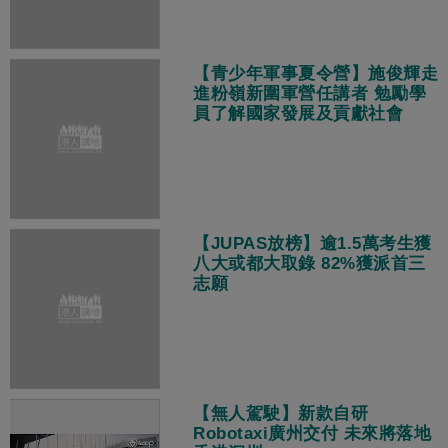
【青少年軍事夏令營】施俊輝走
進粉嶺新圍軍營任講者 勉勵學
員了解國家發展及貢獻社會
【JUPAS放榜】逾1.5萬考生獲
八大或都大取錄 82%獲派首三
志願
【無人駕駛】新款自研
Robotaxi廣州交付 未來將落地