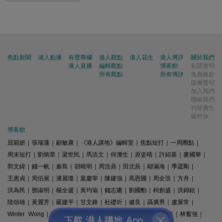
焦點新聞
港人點播
有聲專欄
港人觀點
港人花生
港人博評
關於我們
港人直播
編輯觀點
博客館
私隱聲明
所有觀點
所有博評
免責條款
版權聲明
加入我們
聯絡我們
刊登廣告
爆料快
博客館
屈穎妍
|
張瑞蓮
|
顧敏康
|
《港人講地》編輯室
|
焦點短打
|
一周圈點
|
周末短打
|
劉炳章
|
梁世民
|
馬浩文
|
何濼生
|
原姿晴
|
許紹基
|
麥國華
|
郭文緯
|
錢一帆
|
秦島
|
胡曉明
|
周浩鼎
|
田北辰
|
鄔滿海
|
季霆剛
|
王惠貞
|
周伯展
|
潘麗瓊
|
葉慶寧
|
陳建強
|
馬恩國
|
周全浩
|
方舟
|
洪為民
|
鄧淑明
|
楊全盛
|
黃均瑜
|
錢志庸
|
劉國勳
|
柯創盛
|
洪錦鉉
|
陸頌雄
|
黃麗芳
|
嚴建平
|
甘文鋒
|
杜礎圻
|
健良
|
聶廣男
|
盧展常
|
Winter Wong
|
K2
|
梁文新
|
羅崑
|
姚銘
|
陳志豪
|
精選文章
|
林奮強
|