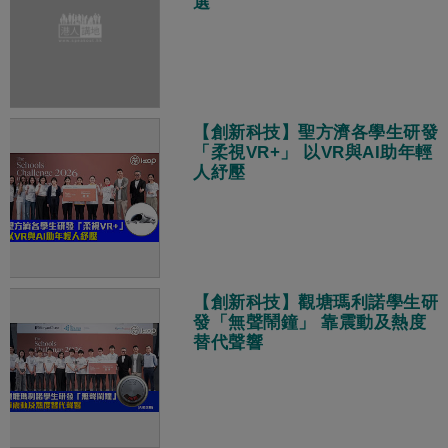
選
【創新科技】聖方濟各學生研發
「柔視VR+」 以VR與AI助年輕
人紓壓
【創新科技】觀塘瑪利諾學生研
發「無聲鬧鐘」 靠震動及熱度
替代聲響