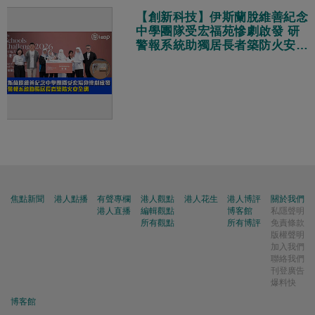
【創新科技】伊斯蘭脫維善紀念
中學團隊受宏福苑慘劇啟發 研
警報系統助獨居長者築防火安全
網
焦點新聞
港人點播
有聲專欄
港人觀點
港人花生
港人博評
關於我們
港人直播
編輯觀點
博客館
私隱聲明
所有觀點
所有博評
免責條款
版權聲明
加入我們
聯絡我們
刊登廣告
爆料快
博客館