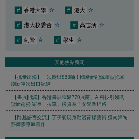
#
香港大學
#
港大
#
港大校委會
#
高志活
#
刺警
#
學生
其他焦點新聞
【批量出海】一次輸出883輛！國產新能源重型拖頭
刷新單次出口紀錄
【書展開鑼】香港書展匯聚770展商、AI科技引領閱
讀新趨勢 家長「拉車」掃貨為子女學業鋪路
【跨越語言交流】丁子朗現身動漫節撐藝術 獲南韓陶
藝師贈專屬畫作