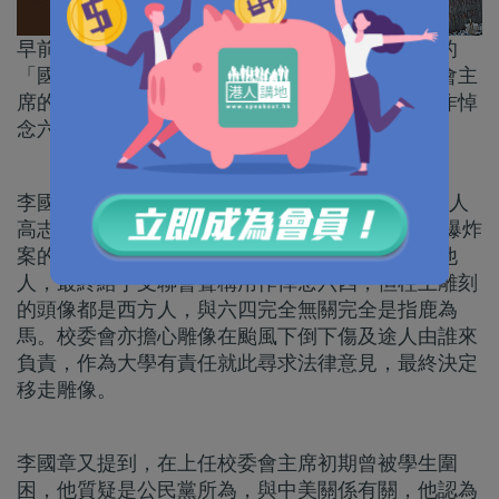
早前港大移走被外界指涉嫌違反《港區國安法》的
「國殤之柱」，事件引起回響。剛卸任港大校委會主
席的李國章形容，「國殤之柱」是一個騙局，用作悼
念六四是指鹿為馬。
李國章今日（1日）出席一個電台節目時指，創作人
高志活原本想紀念美國1995年美國奧克拉荷馬市爆炸
案的死難者，但美國拒絕接收，高志活才去找其他
人，最終給予支聯會聲稱用作悼念六四，但柱上雕刻
的頭像都是西方人，與六四完全無關完全是指鹿為
馬。校委會亦擔心雕像在颱風下倒下傷及途人由誰來
負責，作為大學有責任就此尋求法律意見，最終決定
移走雕像。
李國章又提到，在上任校委會主席初期曾被學生圍
困，他質疑是公民黨所為，與中美關係有關，他認為