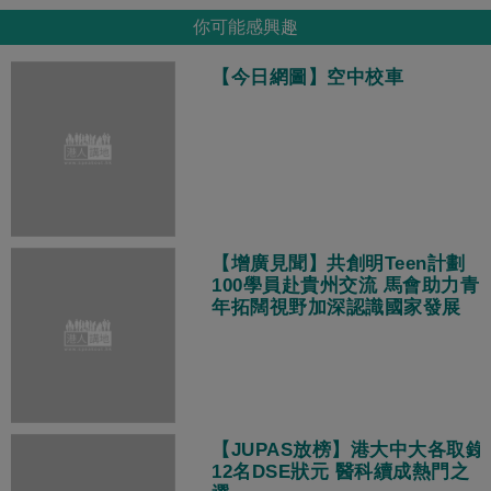
你可能感興趣
【今日網圖】空中校車
【增廣見聞】共創明Teen計劃
100學員赴貴州交流 馬會助力青
年拓闊視野加深認識國家發展
【JUPAS放榜】港大中大各取錄
12名DSE狀元 醫科續成熱門之