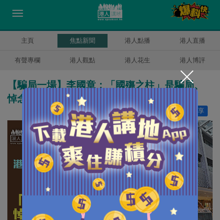
主頁
焦點新聞
港人點播
港人直播
有聲專欄
港人觀點
港人花生
港人博評
【騙局一場】李國章：「國殤之柱」是騙局、
悼念六四是指鹿為馬
讚好
22
分享