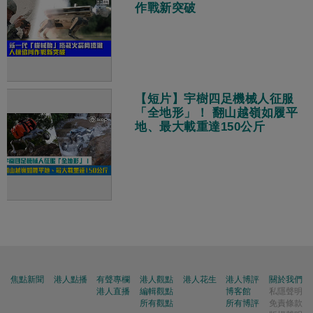
作戰新突破
【短片】宇樹四足機械人征服
「全地形」！ 翻山越嶺如履平
地、最大載重達150公斤
焦點新聞
港人點播
有聲專欄
港人觀點
港人花生
港人博評
關於我們
港人直播
編輯觀點
博客館
私隱聲明
所有觀點
所有博評
免責條款