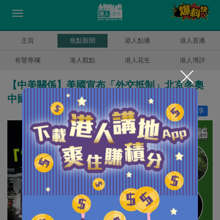
主頁
焦點新聞
港人點播
港人直播
有聲專欄
港人觀點
港人花生
港人博評
【中美關係】美國宣布「外交抵制」北京冬奧
中國駐美大使館：沒人在乎
讚好
20
分享