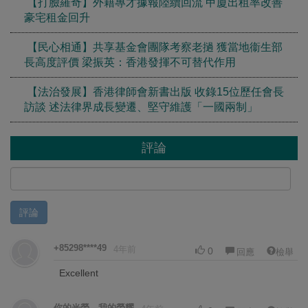
【打臉羅奇】外籍專才據報陸續回流 甲廈出租率改善
豪宅租金回升
【民心相通】共享基金會團隊考察老撾 獲當地衞生部
長高度評價 梁振英：香港發揮不可替代作用
【法治發展】香港律師會新書出版 收錄15位歷任會長
訪談 述法律界成長變遷、堅守維護「一國兩制」
評論
評論
+85298****49
4年前
0
回應
檢舉
Excellent
你的光榮，我的榮耀