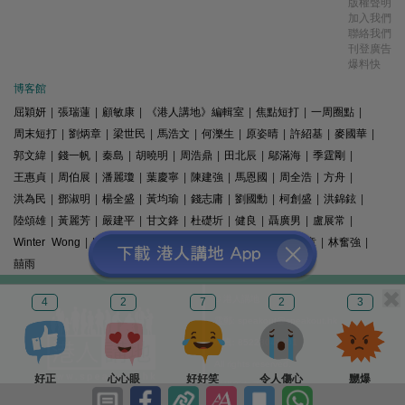
版權聲明
加入我們
聯絡我們
刊登廣告
爆料快
博客館
屈穎妍
|
張瑞蓮
|
顧敏康
|
《港人講地》編輯室
|
焦點短打
|
一周圈點
|
周末短打
|
劉炳章
|
梁世民
|
馬浩文
|
何濼生
|
原姿晴
|
許紹基
|
麥國華
|
郭文緯
|
錢一帆
|
秦島
|
胡曉明
|
周浩鼎
|
田北辰
|
鄔滿海
|
季霆剛
|
王惠貞
|
周伯展
|
潘麗瓊
|
葉慶寧
|
陳建強
|
馬恩國
|
周全浩
|
方舟
|
洪為民
|
鄧淑明
|
楊全盛
|
黃均瑜
|
錢志庸
|
劉國勳
|
柯創盛
|
洪錦鉉
|
陸頌雄
|
黃麗芳
|
嚴建平
|
甘文鋒
|
杜礎圻
|
健良
|
聶廣男
|
盧展常
|
Winter Wong
|
K2
|
梁文新
|
羅崑
|
姚銘
|
陳志豪
|
精選文章
|
林奮強
|
囍雨
© 港人講地
4
2
7
2
3
電郵: speakout@speakout.hk
傳真: 85228041301
All rights reserved.
好正
心心眼
好好笑
令人傷心
嬲爆
版權所有 不得轉載