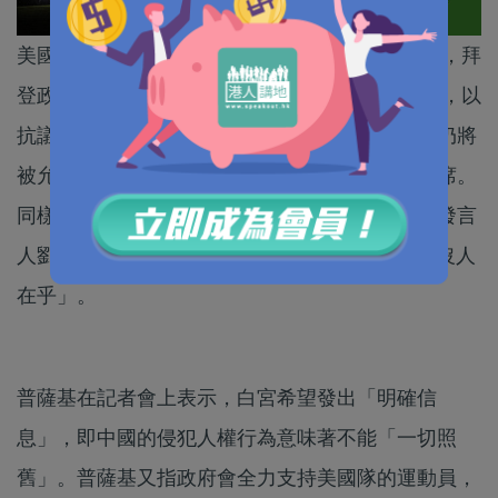
美國白宮發言人普薩基(Jen Psaki)周一(6日)宣布，拜
登政府不會派任何外交代表出席2022年北京冬奧，以
抗議中國在新疆侵犯人權的行為。而美國運動員仍將
被允許參加北京冬奧，但美國政府不會派官員出席。
同樣政策亦將在冬殘奧會執行。中國駐美大使館發言
人劉鵬宇在Twitter就事件回應，只冷冷回應指「沒人
在乎」。
普薩基在記者會上表示，白宮希望發出「明確信
息」，即中國的侵犯人權行為意味著不能「一切照
舊」。普薩基又指政府會全力支持美國隊的運動員，