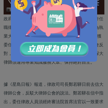
政府早前公布計劃修訂《法律執業者條例》，允許任
職律政司的律政人員包括事務律師等，在毋須成為執
業大律師及完成3個月實習情況下，都可以合資格獲
委任為「資深大律師」。該計劃卻遭到大律師公會反
對，稱該會會員壓倒性反對政府修例計劃，指資深大
律師須運用專業知識服務大眾、保持絕對自主。
據《星島日報》報道，律政司司長鄭若驊日前去信大
律師公會，反駁大律師公會的說法。鄭若驊在信中指
出，委任律政人員須經終審法院首席法官以一致要求