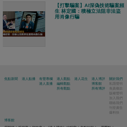
【打擊騙案】AI深偽技術騙案頻
生 林定國：積極立法阻非法盜
用肖像行騙
焦點新聞
港人點播
有聲專欄
港人觀點
港人花生
港人博評
關於我們
港人直播
編輯觀點
博客館
私隱聲明
所有觀點
所有博評
免責條款
版權聲明
加入我們
聯絡我們
刊登廣告
爆料快
博客館