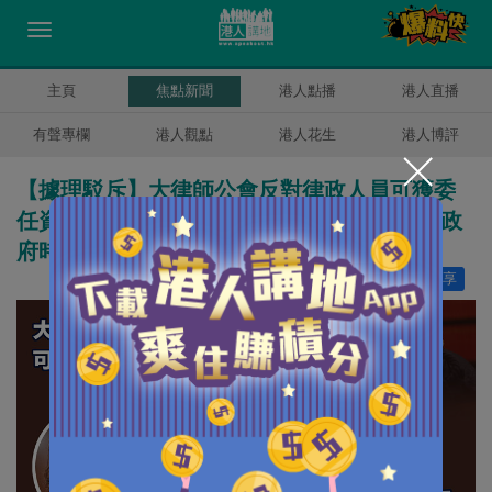
主頁
焦點新聞
港人點播
港人直播
有聲專欄
港人觀點
港人花生
港人博評
【據理駁斥】大律師公會反對律政人員可獲委
任資深大律師 鄭若驊反駁：資深大律師任職政
府時同樣需對普羅大眾負起責任
讚好
10
分享