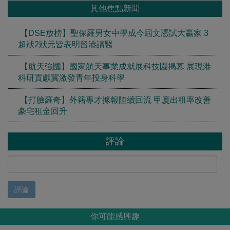
其他焦點新聞
【DSE放榜】聖保羅男女中學成今屆文憑試大贏家 3
超狀2狀元皆表明留港讀醫
【航天強國】國家航天事業成就展科技園揭幕 展現港
科研貢獻冀激發青年投身科學
【打臉羅奇】外籍專才據報陸續回流 甲廈出租率改善
豪宅租金回升
評論
評論
你可能感興趣