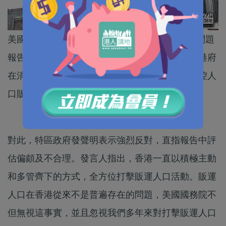
美國國務院周四（1日）發布《2021年人口販運問題
報告》，內容竟將香港列為第二級觀察名單，稱港府
在消除人口販運方面未達最低標準，未有積極檢控人
口販子云云。
對此，特區政府發聲明表示強烈反對，直指報告中評
估偏頗及不合理。發言人指出，香港一直以積極主動
和多管齊下的方式，全方位打擊販運人口活動。販運
人口在香港從來不是普遍存在的問題，美國國務院不
但無視這事實，並且忽視我們多年來對打擊販運人口