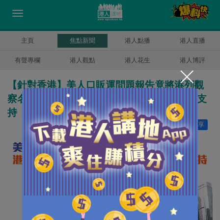
主頁
焦點新聞
港人點播
港人直播
有聲專欄
港人觀點
港人花生
港人博評
【針對香港】美人口販運問題報告竟將港列觀
察名單 港府強烈反對：明顯基於偏見欠實據支
持
讚好
19
分享