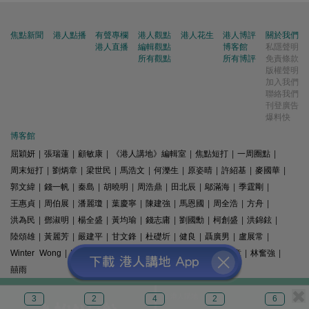
焦點新聞
港人點播
有聲專欄
港人觀點
港人花生
港人博評
關於我們
港人直播
編輯觀點
博客館
私隱聲明
所有觀點
所有博評
免責條款
版權聲明
加入我們
聯絡我們
刊登廣告
爆料快
博客館
屈穎妍
|
張瑞蓮
|
顧敏康
|
《港人講地》編輯室
|
焦點短打
|
一周圈點
|
周末短打
|
劉炳章
|
梁世民
|
馬浩文
|
何濼生
|
原姿晴
|
許紹基
|
麥國華
|
郭文緯
|
錢一帆
|
秦島
|
胡曉明
|
周浩鼎
|
田北辰
|
鄔滿海
|
季霆剛
|
王惠貞
|
周伯展
|
潘麗瓊
|
葉慶寧
|
陳建強
|
馬恩國
|
周全浩
|
方舟
|
洪為民
|
鄧淑明
|
楊全盛
|
黃均瑜
|
錢志庸
|
劉國勳
|
柯創盛
|
洪錦鉉
|
陸頌雄
|
黃麗芳
|
嚴建平
|
甘文鋒
|
杜礎圻
|
健良
|
聶廣男
|
盧展常
|
Winter Wong
|
K2
|
梁文新
|
羅崑
|
姚銘
|
陳志豪
|
精選文章
|
林奮強
|
囍雨
© 港人講地
3
2
4
2
6