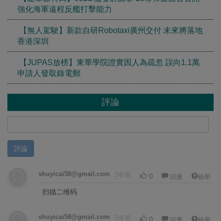
強化海軍遠程反艦打擊能力
【無人駕駛】新款自研Robotaxi廣州交付 未來將落地
香港深圳
【JUPAS放榜】東華學院證實因人為疏忽 誤向1.1萬
申請人發取錄電郵
評論
評論
shuyicai58@gmail.com
5年前
0
回應
檢舉
扫描二维码
shuyicai58@gmail.com
5年前
0
回應
檢舉