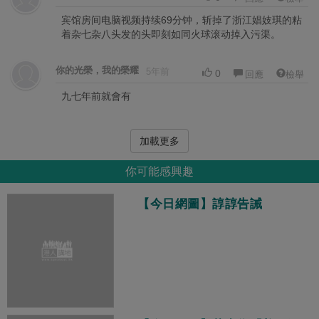
宾馆房间电脑视频持续69分钟，斩掉了浙江娼妓琪的粘
着杂七杂八头发的头即刻如同火球滚动掉入污渠。
你的光榮，我的榮耀
5年前
0
回應
檢舉
九七年前就會有
加載更多
你可能感興趣
【今日網圖】諄諄告誡