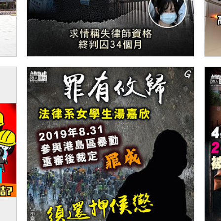
【今日網圖】後果自負
【