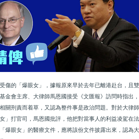
受傷的「爆眼女」，據報原來早於去年已離港赴台，且
基金會主席、大律師馬恩國接受《文匯報》訪問時指出
相關刑責而着草，又認為整件事是政治問題。對於大律
女」打官司，馬恩國批評，他把對當事人的利益凌駕在
「爆眼女」的醫療文件，應將該份文件披露出來，認為