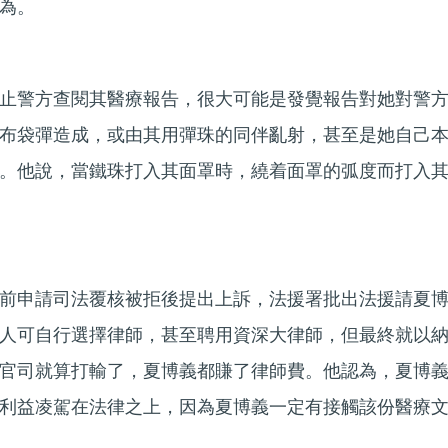
為。
止警方查閱其醫療報告，很大可能是發覺報告對她對警
布袋彈造成，或由其用彈珠的同伴亂射，甚至是她自己
。他說，當鐵珠打入其面罩時，繞着面罩的弧度而打入
前申請司法覆核被拒後提出上訴，法援署批出法援請夏
人可自行選擇律師，甚至聘用資深大律師，但最終就以
官司就算打輸了，夏博義都賺了律師費。他認為，夏博
利益凌駕在法律之上，因為夏博義一定有接觸該份醫療