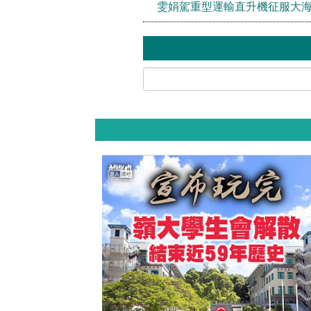
雯娟駕重型運輸直升機征服大