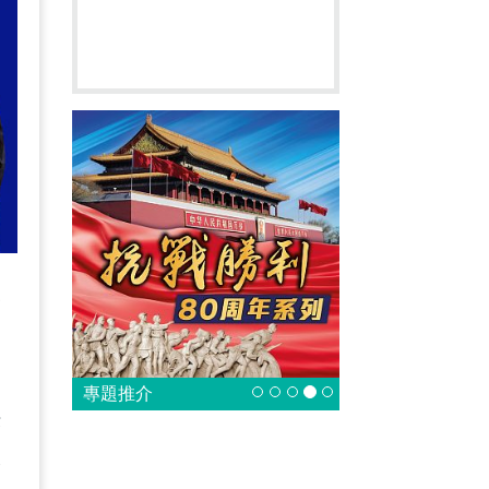
雙
，
師
專題推介
法
大