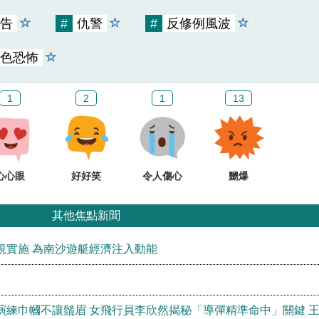
告
#
仇警
#
反修例風波
色恐怖
1
2
1
13
心心眼
好好笑
令人傷心
嬲爆
其他焦點新聞
規實施 為南沙遊艇經濟注入動能
演練巾幗不讓鬚眉 女飛行員李欣然揭秘「導彈精準命中」關鍵 