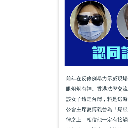
前年在反修例暴力示威現場
眼炯炯有神。香港法學交流
該女子遠走台灣，料是逃避
公會主席夏博義曾為「爆眼
律之上，相信他一定有接觸