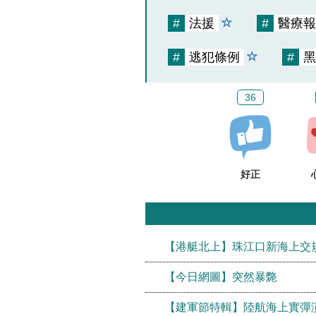
#
法援
#
醫療報
#
逃犯條例
#
黑
36
好正
【港艇北上】珠江口新海上交
【今日網圖】突然暴斃
【建軍節特輯】陸航海上實彈