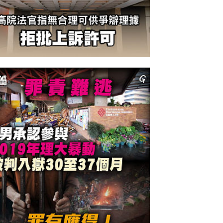
今日網圖】繼續踎監