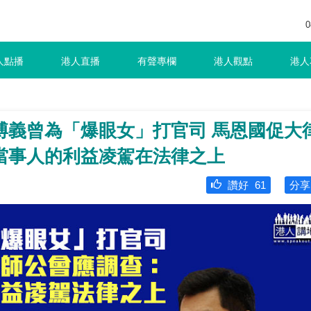
0
人點播
港人直播
有聲專欄
港人觀點
港人
博義曾為「爆眼女」打官司 馬恩國促大
當事人的利益凌駕在法律之上
讚好
61
分享