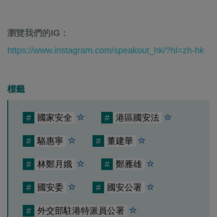
瀏覽我們的IG：
https://www.instagram.com/speakout_hk/?hl=zh-hk
標籤
#
國家安全
#
港區國安法
#
駱惠寧
#
董建華
#
林鄭月娥
#
鄭雁雄
#
國安委
#
國安公署
#
外交部駐港特派員公署