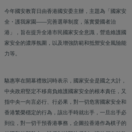
今年國安教育日由香港國安委主辦，主題為「國家安
全・護我家園——完善選舉制度，落實愛國者治
港」，旨在提升全港市民國家安全意識，營造維護國
家安全的濃厚氛圍，以及增強防範和抵禦安全風險能
力等。
駱惠寧在開幕禮致詞時表示，國家安全是國之大計，
中央政府堅定不移肩負維護國家安全的根本責任，又
指中央一向言必行、行必果，對一切危害國家安全和
香港繁榮穩定的行為，該出手時就出手，一旦出手必
到位，對一切干預香港事務，企圖拉香港作為棋子的