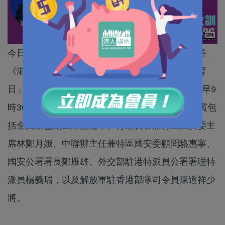
今日是國家第六個「全民國家安全教育日」，亦是
《港區國安法》實施後的首個「全民國家安全教育
日」 。「全民國家安全教育日2021」開幕典禮今早9
時30分在香港會議展覽中心大會堂舉行。主禮嘉賓包
括全國政協副主席董建華、行政長官兼特區國安委主
席林鄭月娥、中聯辦主任兼特區國安委顧問駱惠寧、
國安公署署長鄭雁雄、外交部駐港特派員公署署理特
派員楊義瑞，以及解放軍駐香港部隊司令員陳道祥少
將。