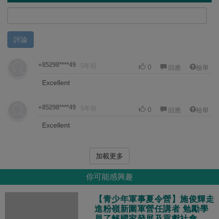
評論
+85298****49
5年前
0
回應
檢舉
Excellent
+85298****49
5年前
0
回應
檢舉
Excellent
加載更多
你可能感興趣
【青少年軍事夏令營】施俊輝走
進粉嶺新圍軍營任講者 勉勵學
員了解國家發展及貢獻社會