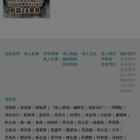
焦點新聞
港人點播
有聲專欄
港人觀點
港人花生
港人博評
關於我們
港人直播
編輯觀點
博客館
私隱聲明
所有觀點
所有博評
免責條款
版權聲明
加入我們
聯絡我們
刊登廣告
爆料快
博客館
屈穎妍
|
張瑞蓮
|
顧敏康
|
《港人講地》編輯室
|
焦點短打
|
一周圈點
|
周末短打
|
劉炳章
|
梁世民
|
馬浩文
|
何濼生
|
原姿晴
|
許紹基
|
麥國華
|
郭文緯
|
錢一帆
|
秦島
|
胡曉明
|
周浩鼎
|
田北辰
|
鄔滿海
|
季霆剛
|
王惠貞
|
周伯展
|
潘麗瓊
|
葉慶寧
|
陳建強
|
馬恩國
|
周全浩
|
方舟
|
洪為民
|
鄧淑明
|
楊全盛
|
黃均瑜
|
錢志庸
|
劉國勳
|
柯創盛
|
洪錦鉉
|