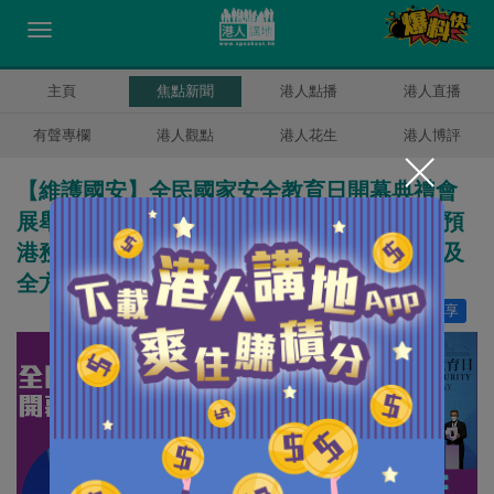
主頁
焦點新聞
港人點播
港人直播
有聲專欄
港人觀點
港人花生
港人博評
【維護國安】全民國家安全教育日開幕典禮會
展舉行 駱惠寧：中央一旦出手必到位、讓干預
港務外部勢力有點教訓 林鄭月娥：全力推動及
全方位實踐國家安全觀
讚好
16
分享