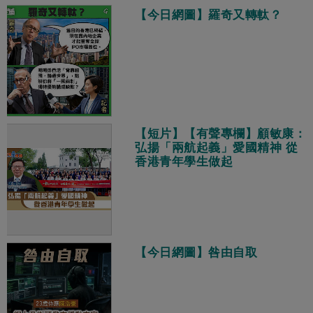
【今日網圖】羅奇又轉軚？
【短片】【有聲專欄】顧敏康：
弘揚「兩航起義」愛國精神 從
香港青年學生做起
【今日網圖】咎由自取