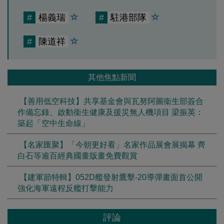
#
楊義瑞
#
駐港部隊
#
陳道祥
其他焦點新聞
【善用低空科技】共享基金會與瓦努阿圖衞生部簽合
作備忘錄、啟動衞生健康及援災無人機項目 梁振英：
築起「空中生命線」
【名家匯聚】「今朝更好看」名家作品展會展揭幕 齊
白石等逾百經典國畫版畫免費觀賞
【建軍節特輯】052D艦發射鷹擊-20導彈畫面首公開
強化海軍遠程反艦打擊能力
評論