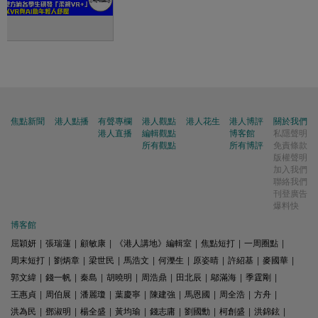
焦點新聞
港人點播
有聲專欄
港人觀點
港人花生
港人博評
關於我們
港人直播
編輯觀點
博客館
私隱聲明
所有觀點
所有博評
免責條款
版權聲明
加入我們
聯絡我們
刊登廣告
爆料快
博客館
屈穎妍
|
張瑞蓮
|
顧敏康
|
《港人講地》編輯室
|
焦點短打
|
一周圈點
|
周末短打
|
劉炳章
|
梁世民
|
馬浩文
|
何濼生
|
原姿晴
|
許紹基
|
麥國華
|
郭文緯
|
錢一帆
|
秦島
|
胡曉明
|
周浩鼎
|
田北辰
|
鄔滿海
|
季霆剛
|
王惠貞
|
周伯展
|
潘麗瓊
|
葉慶寧
|
陳建強
|
馬恩國
|
周全浩
|
方舟
|
洪為民
|
鄧淑明
|
楊全盛
|
黃均瑜
|
錢志庸
|
劉國勳
|
柯創盛
|
洪錦鉉
|