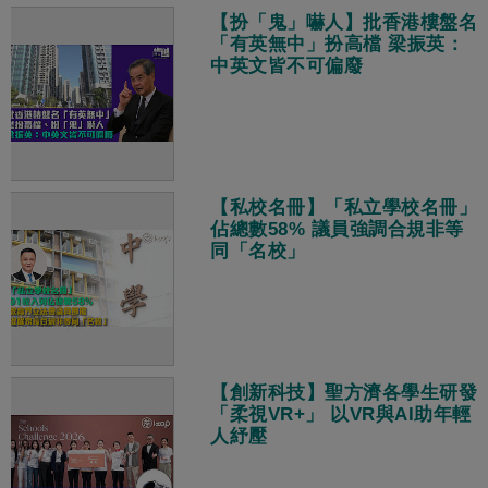
【扮「鬼」嚇人】批香港樓盤名
「有英無中」扮高檔 梁振英：
中英文皆不可偏廢
【私校名冊】「私立學校名冊」
佔總數58% 議員強調合規非等
同「名校」
【創新科技】聖方濟各學生研發
「柔視VR+」 以VR與AI助年輕
人紓壓