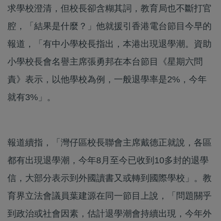
求學校澄清，但校長卻含糊其詞，教育局也不斷打官
腔，「結果是什麼？」他就援引香港電台節目今早的
報道，「有中小學校長指出，本港出現退學潮。資助
小學校長會名譽主席張勇邦在本台節目《星期六問
責》表示，以他學校為例，一般退學率是2%，今年
就有3%」。
報道續指，「灣仔區校長聯會主席戴德正就說，各區
都有出現退學潮，今年8月至今已收到10多封的退學
信，大部分表示到外國讀書又或轉到國際學校」。教
育界立法會議員葉建源在同一節目上說，「問題關乎
到政治或社會因素，估計退學潮會持續出現，今年外