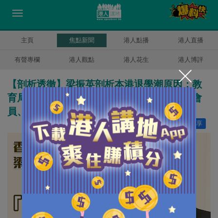
主頁
焦點新聞
港人點播
港人直播
有聲專欄
港人觀點
港人花生
港人博評
【剖析透徹】梁振英剖析本港退學潮原因：教
育局拒公開失德教師名單、教協不處分失德會
員、環境不安全、家長唯有把學生帶走
讚好
67
分享