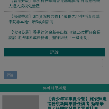
【智造升級】非夕科技華南智造基地揭牌 自適應機械
人邁入規模化量產
【留學香港】3自資院校共收1.4萬份內地生申請 東華
學院非本地生增3成創新高
【法治發展】香港律師會新書出版 收錄15位歷任會長
訪談 述法律界成長變遷、堅守維護「一國兩制」
評論
評論
你可能感興趣
【青少年軍事夏令營】施俊輝走
進粉嶺新圍軍營任講者 勉勵學
員了解國家發展及貢獻社會