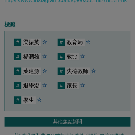
https://www.instagram.com/speakout_hk/?hl=zh-hk
標籤
#
梁振英
#
教育局
#
楊潤雄
#
教協
#
葉建源
#
失德教師
#
退學潮
#
家長
#
學生
其他焦點新聞