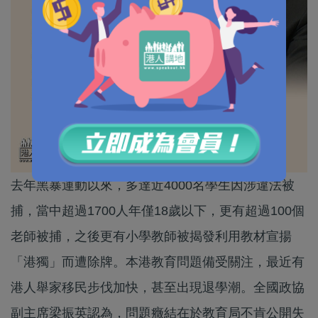
去年黑暴運動以來，多達近4000名學生因涉違法被
捕，當中超過1700人年僅18歲以下，更有超過100個
老師被捕，之後更有小學教師被揭發利用教材宣揚
「港獨」而遭除牌。本港教育問題備受關注，最近有
港人舉家移民步伐加快，甚至出現退學潮。全國政協
副主席梁振英認為，問題癥結在於教育局不肯公開失