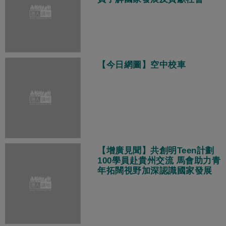
【今日網圖】空中校車
【增廣見聞】共創明Teen計劃
100學員赴貴州交流 馬會助力青
年拓闊視野加深認識國家發展