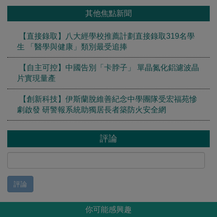
其他焦點新聞
【直接錄取】八大經學校推薦計劃直接錄取319名學
生 「醫學與健康」類別最受追捧
【自主可控】中國告別「卡脖子」 單晶氮化鋁濾波晶
片實現量產
【創新科技】伊斯蘭脫維善紀念中學團隊受宏福苑慘
劇啟發 研警報系統助獨居長者築防火安全網
評論
評論
你可能感興趣