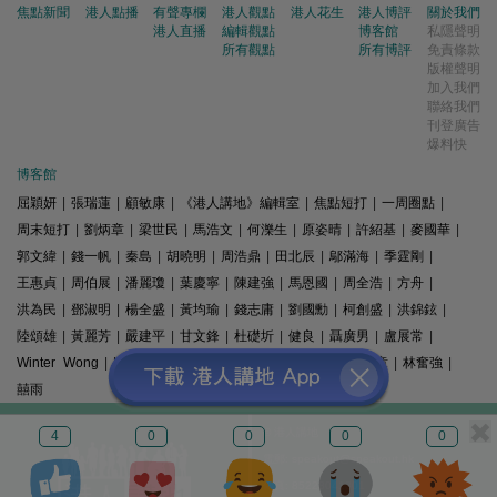
焦點新聞
港人點播
有聲專欄
港人觀點
港人花生
港人博評
關於我們
港人直播
編輯觀點
博客館
私隱聲明
所有觀點
所有博評
免責條款
版權聲明
加入我們
聯絡我們
刊登廣告
爆料快
博客館
屈穎妍
|
張瑞蓮
|
顧敏康
|
《港人講地》編輯室
|
焦點短打
|
一周圈點
|
周末短打
|
劉炳章
|
梁世民
|
馬浩文
|
何濼生
|
原姿晴
|
許紹基
|
麥國華
|
郭文緯
|
錢一帆
|
秦島
|
胡曉明
|
周浩鼎
|
田北辰
|
鄔滿海
|
季霆剛
|
王惠貞
|
周伯展
|
潘麗瓊
|
葉慶寧
|
陳建強
|
馬恩國
|
周全浩
|
方舟
|
洪為民
|
鄧淑明
|
楊全盛
|
黃均瑜
|
錢志庸
|
劉國勳
|
柯創盛
|
洪錦鉉
|
陸頌雄
|
黃麗芳
|
嚴建平
|
甘文鋒
|
杜礎圻
|
健良
|
聶廣男
|
盧展常
|
Winter Wong
|
K2
|
梁文新
|
羅崑
|
姚銘
|
陳志豪
|
精選文章
|
林奮強
|
囍雨
© 港人講地
4
0
0
0
0
電郵: speakout@speakout.hk
傳真: 85228041301