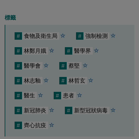
標籤
#
食物及衛生局
#
強制檢測
#
林鄭月娥
#
醫學界
#
醫學會
#
蔡堅
#
林志釉
#
林哲玄
#
醫生
#
患者
#
新冠肺炎
#
新型冠狀病毒
#
齊心抗疫