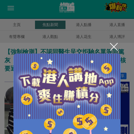
主頁
焦點新聞
港人點播
港人直播
有聲專欄
港人觀點
港人花生
港人博評
【強制檢測】不認同醫生呈交拒驗名單等同篤
灰 「醫護誠信同行」主席林哲玄：如患肺結核
要通報
讚好
4
分享