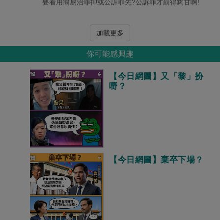
要看用簡易治罪抑或公訴罪先?公訴罪才罰得夠甘啊!
加載更多
你可能感興趣
【今日網圖】又「黎」扮
嘢？
【今日網圖】棄卒下場？