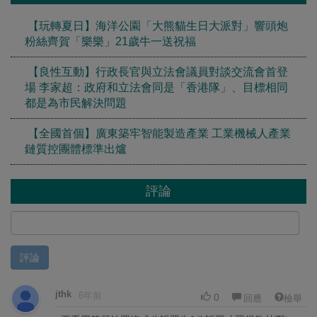
【玩轉夏日】海洋公園「大熊貓生日大派對」響頭炮
粉絲齊賀「樂樂」21歲牛一送祝福
【良性互動】行政長官與立法會議員對談交流會首登
場 李家超：政府和立法會同是「香港隊」、目標相同
都是為市民解決問題
【全國首個】廣東築牢智能製造產業 工業機械人產業
鏈質控團體標準出爐
評論
評論
jthk
6年前
0
回應
檢舉