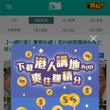
主頁
焦點新聞
港人點播
港人直播
有聲專欄
港人觀點
港人花生
港人博評
【一網打盡】警察收網！李柱銘梁國雄何俊仁
等14人被捕
讚好
10
分享