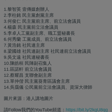
1.黎智英 壹傳媒創辦人
2.李柱銘 民主黨創黨主席
3.何俊仁 民主黨前主席、前立法會議員
4.楊森 民主黨前立法會議員
5.李卓人工黨副主席、職工盟秘書長
6.何秀蘭 工黨成員、前立法會議員
7.黃浩銘 社民連主席
8.梁國雄 社民連副主席 社民連前立法會議員
9.吳文遠 社民連秘書長
10.陳皓桓 民陣副召集人
11.區諾軒 前立法會議員
12.蔡耀昌 支聯會副主席
13.單仲偕 民主黨葵青區議會主席
14.吳靄儀 公民黨前立法會議員、資深大律師
圖片來源：港人講地圖片
請Follow我們的YouTube頻道：
https://bit.ly/2kgU8qg