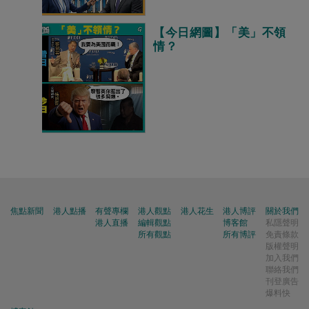
【今日網圖】「美」不領
情？
焦點新聞
港人點播
有聲專欄
港人觀點
港人花生
港人博評
關於我們
港人直播
編輯觀點
博客館
私隱聲明
所有觀點
所有博評
免責條款
版權聲明
加入我們
聯絡我們
刊登廣告
爆料快