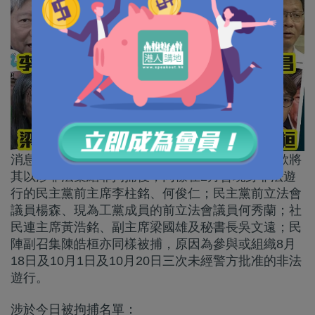
消息指，繼警方今早到壹傳媒創辦人黎智英家中欲將
其以涉非法集結罪拘捕後，同樣在2月曾現身非法遊
行的民主黨前主席李柱銘、何俊仁；民主黨前立法會
議員楊森、現為工黨成員的前立法會議員何秀蘭；社
民連主席黃浩銘、副主席梁國雄及秘書長吳文遠；民
陣副召集陳皓桓亦同樣被捕，原因為參與或組織8月
18日及10月1日及10月20日三次未經警方批准的非法
遊行。
涉於今日被拘捕名單：