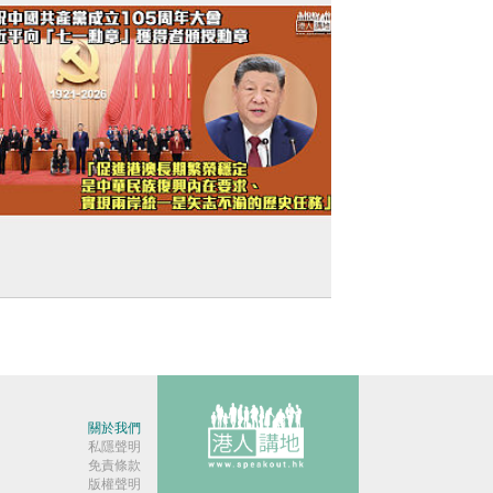
中共建黨105周年】習近平：促進港澳長
繁榮穩定是中華民族復興內在要求、實現兩
統一是矢志不渝的歷史任務
關於我們
私隱聲明
免責條款
版權聲明