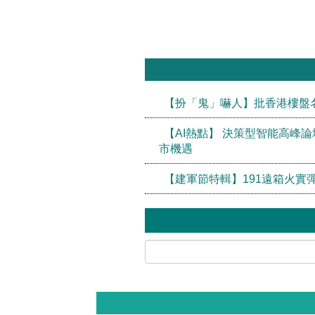
【扮「鬼」嚇人】批香港樓盤
【AI熱點】 決策型智能高峰論
市機遇
【建軍節特輯】191遠箱火實