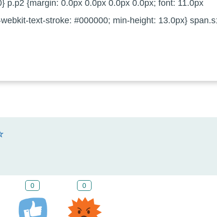
} p.p2 {margin: 0.0px 0.0px 0.0px 0.0px; font: 11.0px
-webkit-text-stroke: #000000; min-height: 13.0px} span.s
0
0