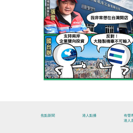
【今日網圖】好夢難成？
焦點新聞
港人點播
有聲
港人