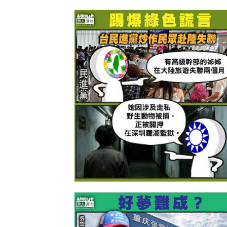
【今日網圖】踢爆綠色謊言