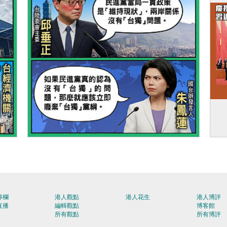
【今日網圖】一針見血
【
期
岸
專欄
港人觀點
港人花生
港人博評
直播
編輯觀點
博客館
所有觀點
所有博評