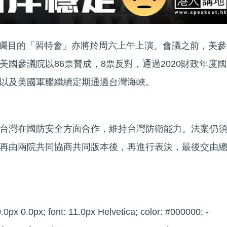
眾矚目的「習特會」亦將於周六上午上演。會議之前，美參
國參議院以86票贊成，8票反對，通過2020財政年度國
以及美國軍艦繼續定期通過台灣海峽。
台灣在國防安全方面合作，維持台灣防衛能力。法案仍
再由兩院共同協商共同版本後，再進行表決，最後交由
.0px 0.0px; font: 11.0px Helvetica; color: #000000; -