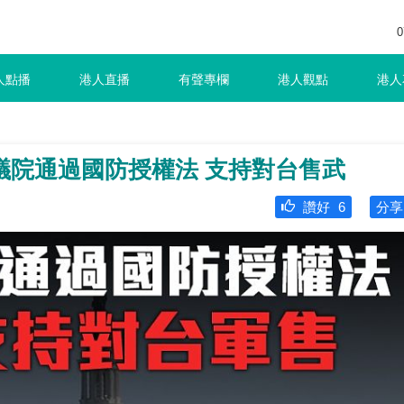
0
人點播
港人直播
有聲專欄
港人觀點
港人
議院通過國防授權法 支持對台售武
讚好
6
分享