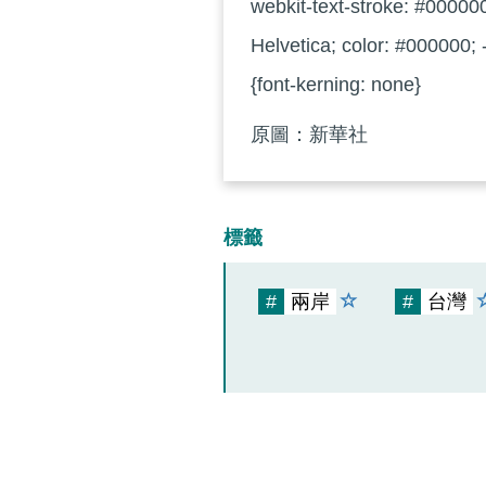
webkit-text-stroke: #000000
Helvetica; color: #000000; 
{font-kerning: none}
原圖：新華社
標籤
#
兩岸
#
台灣