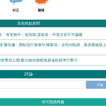
好正
嬲爆
其他焦點新聞
名「有英無中」扮高檔 梁振英：中英文皆不可偏廢
壇 陳浩濂：雙軌並行發展AI 陳家強：全民AI熱潮，香港應搶抓
彈射擊首公開 數分鐘切換模塊展遠程精準打擊力
評論
評論
你可能感興趣