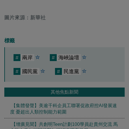
圖片來源：新華社
標籤
#
兩岸
#
海峽論壇
#
國民黨
#
民進黨
其他焦點新聞
【集體發聲】美逾千科企員工聯署促政府控AI發展速
度 憂超出人類控制能力範圍
【增廣見聞】共創明Teen計劃100學員赴貴州交流 馬