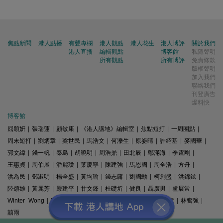
焦點新聞
港人點播
有聲專欄
港人觀點
港人花生
港人博評
關於我們
港人直播
編輯觀點
博客館
私隱聲明
所有觀點
所有博評
免責條款
版權聲明
加入我們
聯絡我們
刊登廣告
爆料快
博客館
屈穎妍
|
張瑞蓮
|
顧敏康
|
《港人講地》編輯室
|
焦點短打
|
一周圈點
|
周末短打
|
劉炳章
|
梁世民
|
馬浩文
|
何濼生
|
原姿晴
|
許紹基
|
麥國華
|
郭文緯
|
錢一帆
|
秦島
|
胡曉明
|
周浩鼎
|
田北辰
|
鄔滿海
|
季霆剛
|
王惠貞
|
周伯展
|
潘麗瓊
|
葉慶寧
|
陳建強
|
馬恩國
|
周全浩
|
方舟
|
洪為民
|
鄧淑明
|
楊全盛
|
黃均瑜
|
錢志庸
|
劉國勳
|
柯創盛
|
洪錦鉉
|
陸頌雄
|
黃麗芳
|
嚴建平
|
甘文鋒
|
杜礎圻
|
健良
|
聶廣男
|
盧展常
|
Winter Wong
|
K2
|
梁文新
|
羅崑
|
姚銘
|
陳志豪
|
精選文章
|
林奮強
|
囍雨