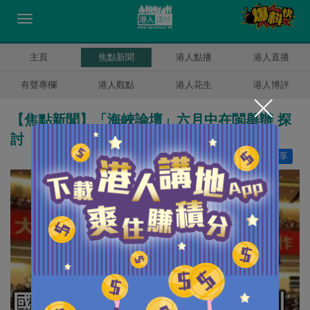
主頁
焦點新聞
港人點播
港人直播
有聲專欄
港人觀點
港人花生
港人博評
【焦點新聞】「海峽論壇」六月中在閩舉辦 探
討「深化融合」
讚好
0
分享