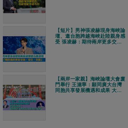
【短片】男神張凌赫現身海峽論
壇、邀台胞跨越海峽赴陸親身感
受 張凌赫：期待兩岸更多交
流、交往、交融
【兩岸一家親】海峽論壇大會廈
門舉行 王滬寧：願同廣大台灣
同胞共享發展機遇和成果 大陸
男神張凌赫：冀兩岸青年有更多
交流交往交融