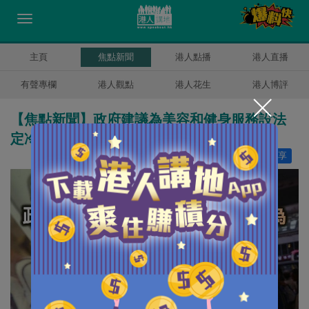
主頁
焦點新聞
港人點播
港人直播
有聲專欄
港人觀點
港人花生
港人博評
【焦點新聞】政府建議為美容和健身服務設法
定冷靜期 打擊威嚇性營業行為
讚好
0
分享