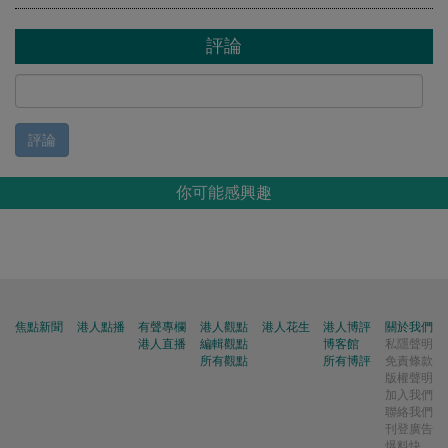
評論
評論
你可能感興趣
焦點新聞
港人點播
有聲專欄
港人觀點
港人花生
港人博評
關於我們
港人直播
編輯觀點
博客館
私隱聲明
所有觀點
所有博評
免責條款
版權聲明
加入我們
聯絡我們
刊登廣告
爆料快