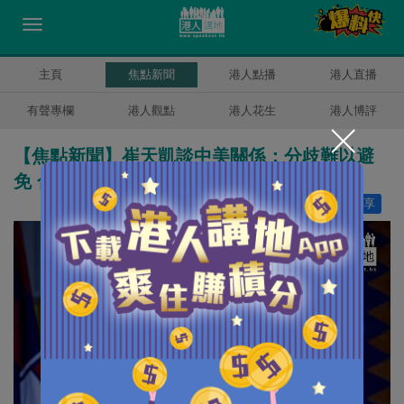
主頁
焦點新聞
港人點播
港人直播
有聲專欄
港人觀點
港人花生
港人博評
【焦點新聞】崔天凱談中美關係：分歧難以避
免 合作是唯一正確選擇。
讚好
0
分享