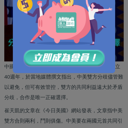
中國駐美大使崔天凱在華盛頓時間1日，即中美建立
40週年，於當地媒體撰文指出，中美雙方分歧儘管難
以避免，但可有效管控，雙方的共同利益遠大於矛盾
分歧，合作是唯一正確選擇。
崔天凱的文章在《今日美國》網站發表，文章指中美
雙方合則兩利，鬥則俱傷。中美要在兩國元首共同引