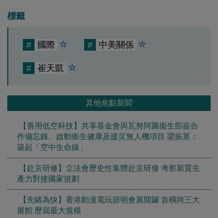
標籤
#
國際
#
中美關係
#
崔天凱
其他焦點新聞
【善用低空科技】共享基金會與瓦努阿圖衞生部簽合
作備忘錄、啟動衞生健康及援災無人機項目 梁振英：
築起「空中生命線」
【赴京研修】立法會歷史性集體赴京研修 考察新質生
產力對接國家規劃
【先睹為快】香港動漫電玩節明會展開鑼 首橫跨三大
展館 歷屆最大規模