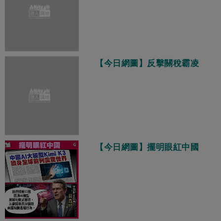
【今日網圖】反擊關稅霸凌
【今日網圖】擺明眼紅中國