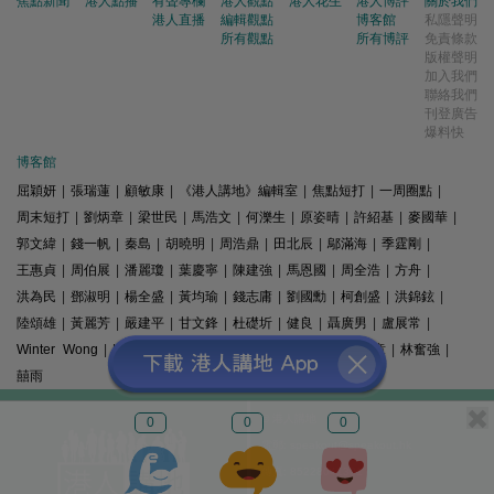
焦點新聞
港人點播
有聲專欄
港人觀點
港人花生
港人博評
關於我們
港人直播
編輯觀點
博客館
私隱聲明
所有觀點
所有博評
免責條款
版權聲明
加入我們
聯絡我們
刊登廣告
爆料快
博客館
屈穎妍
|
張瑞蓮
|
顧敏康
|
《港人講地》編輯室
|
焦點短打
|
一周圈點
|
周末短打
|
劉炳章
|
梁世民
|
馬浩文
|
何濼生
|
原姿晴
|
許紹基
|
麥國華
|
郭文緯
|
錢一帆
|
秦島
|
胡曉明
|
周浩鼎
|
田北辰
|
鄔滿海
|
季霆剛
|
王惠貞
|
周伯展
|
潘麗瓊
|
葉慶寧
|
陳建強
|
馬恩國
|
周全浩
|
方舟
|
洪為民
|
鄧淑明
|
楊全盛
|
黃均瑜
|
錢志庸
|
劉國勳
|
柯創盛
|
洪錦鉉
|
陸頌雄
|
黃麗芳
|
嚴建平
|
甘文鋒
|
杜礎圻
|
健良
|
聶廣男
|
盧展常
|
Winter Wong
|
K2
|
梁文新
|
羅崑
|
姚銘
|
陳志豪
|
精選文章
|
林奮強
|
囍雨
© 港人講地
0
0
0
電郵: speakout@speakout.hk
傳真: 85228041301