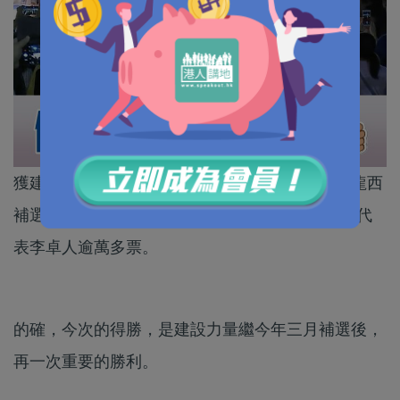
獲建設力量一致支持的陳凱欣順利勝出立法會九龍西
補選，得票更高達106457票。遠遠拋離非建制派代
表李卓人逾萬多票。
的確，今次的得勝，是建設力量繼今年三月補選後，
再一次重要的勝利。