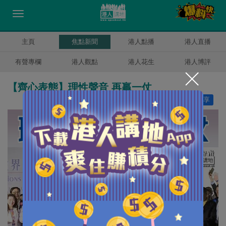
主頁
焦點新聞
港人點播
港人直播
有聲專欄
港人觀點
港人花生
港人博評
【齊心表態】理性聲音 再贏一仗
讚好
2
分享