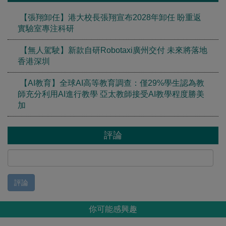
【張翔卸任】港大校長張翔宣布2028年卸任 盼重返
實驗室專注科研
【無人駕駛】新款自研Robotaxi廣州交付 未來將落地
香港深圳
【AI教育】全球AI高等教育調查：僅29%學生認為教
師充分利用AI進行教學 亞太教師接受AI教學程度勝美
加
評論
評論
你可能感興趣