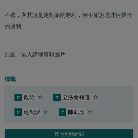
不過，與其說是建制派的勝利，倒不如說是理性聲音
的勝利！
原圖：港人講地資料圖片
標籤
#
政治
#
立法會補選
#
建制派
#
陳凱欣
其他焦點新聞