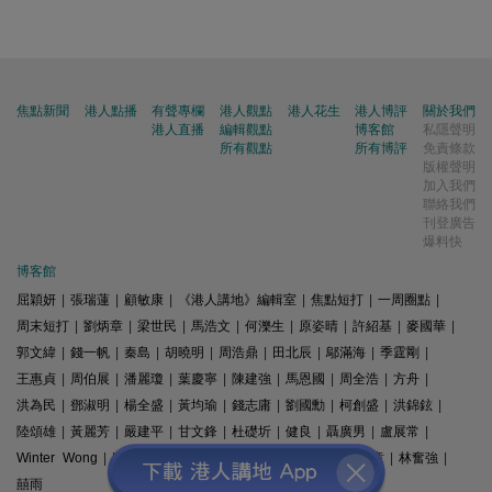
焦點新聞
港人點播
有聲專欄
港人觀點
港人花生
港人博評
關於我們
港人直播
編輯觀點
博客館
私隱聲明
所有觀點
所有博評
免責條款
版權聲明
加入我們
聯絡我們
刊登廣告
爆料快
博客館
屈穎妍
|
張瑞蓮
|
顧敏康
|
《港人講地》編輯室
|
焦點短打
|
一周圈點
|
周末短打
|
劉炳章
|
梁世民
|
馬浩文
|
何濼生
|
原姿晴
|
許紹基
|
麥國華
|
郭文緯
|
錢一帆
|
秦島
|
胡曉明
|
周浩鼎
|
田北辰
|
鄔滿海
|
季霆剛
|
王惠貞
|
周伯展
|
潘麗瓊
|
葉慶寧
|
陳建強
|
馬恩國
|
周全浩
|
方舟
|
洪為民
|
鄧淑明
|
楊全盛
|
黃均瑜
|
錢志庸
|
劉國勳
|
柯創盛
|
洪錦鉉
|
陸頌雄
|
黃麗芳
|
嚴建平
|
甘文鋒
|
杜礎圻
|
健良
|
聶廣男
|
盧展常
|
Winter Wong
|
K2
|
梁文新
|
羅崑
|
姚銘
|
陳志豪
|
精選文章
|
林奮強
|
囍雨