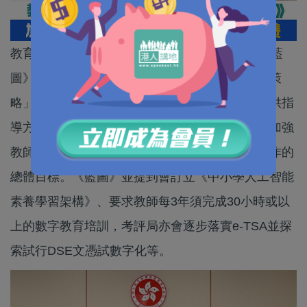
教育局今日（17日）公布《中小學數字教育發展藍
圖》（下稱《藍圖》），提出「四大重點、十大策
略」，為未來全港中小學推動教育數字化轉型提供指
導方向與推行策略，以達成提升學生數字素養、加強
教師專業、優化基建與資源配套及推動跨界別協作的
總體目標。《藍圖》並提到會訂立《中小學人工智能
素養學習架構》、要求教師每3年須完成30小時或以
上的數字教育培訓，考評局亦會逐步落實e-TSA並探
索試行DSE文憑試數字化等。