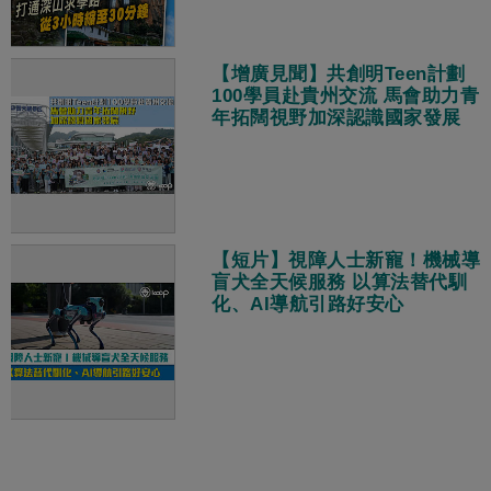
【增廣見聞】共創明Teen計劃
100學員赴貴州交流 馬會助力青
年拓闊視野加深認識國家發展
【短片】視障人士新寵！機械導
盲犬全天候服務 以算法替代馴
化、AI導航引路好安心