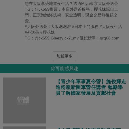
想在大阪享受地道夜生活？透過Miya東京大阪外送茶
TG：@ck659推薦，本店外送茶服務，櫻花妹親自上
門，正宗泡泡浴技術，安全透明，現金交易無後顧之
憂。
#大阪外送茶 #大阪泡泡浴 #日本上門服務 #大阪夜生活
#外送茶 #櫻花妹
TG：@ck659 Gleezy:ck71mv 選妃榜單：qrq68.com
加載更多
你可能感興趣
【青少年軍事夏令營】施俊輝走
進粉嶺新圍軍營任講者 勉勵學
員了解國家發展及貢獻社會