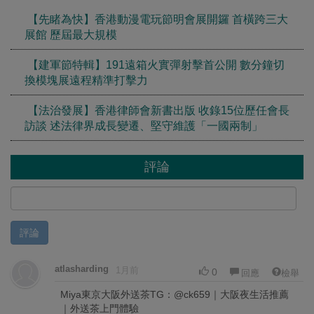
【先睹為快】香港動漫電玩節明會展開鑼 首橫跨三大
展館 歷屆最大規模
【建軍節特輯】191遠箱火實彈射擊首公開 數分鐘切
換模塊展遠程精準打擊力
【法治發展】香港律師會新書出版 收錄15位歷任會長
訪談 述法律界成長變遷、堅守維護「一國兩制」
評論
評論
atlasharding
1月前
0
回應
檢舉
Miya東京大阪外送茶TG：@ck659｜大阪夜生活推薦
｜外送茶上門體驗