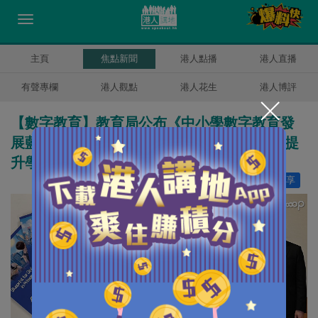
主頁
焦點新聞
港人點播
港人直播
有聲專欄
港人觀點
港人花生
港人博評
【數字教育】教育局公布《中小學數字教育發
展藍圖》 聚焦四大重點加強教師專業培訓、提
升學生數字素養
讚好
16
分享