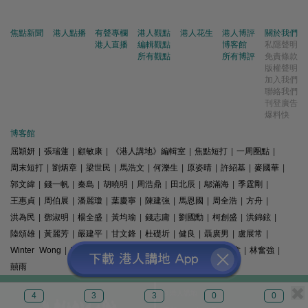
焦點新聞
港人點播
有聲專欄
港人觀點
港人花生
港人博評
關於我們
港人直播
編輯觀點
博客館
私隱聲明
所有觀點
所有博評
免責條款
版權聲明
加入我們
聯絡我們
刊登廣告
爆料快
博客館
屈穎妍
|
張瑞蓮
|
顧敏康
|
《港人講地》編輯室
|
焦點短打
|
一周圈點
|
周末短打
|
劉炳章
|
梁世民
|
馬浩文
|
何濼生
|
原姿晴
|
許紹基
|
麥國華
|
郭文緯
|
錢一帆
|
秦島
|
胡曉明
|
周浩鼎
|
田北辰
|
鄔滿海
|
季霆剛
|
王惠貞
|
周伯展
|
潘麗瓊
|
葉慶寧
|
陳建強
|
馬恩國
|
周全浩
|
方舟
|
洪為民
|
鄧淑明
|
楊全盛
|
黃均瑜
|
錢志庸
|
劉國勳
|
柯創盛
|
洪錦鉉
|
陸頌雄
|
黃麗芳
|
嚴建平
|
甘文鋒
|
杜礎圻
|
健良
|
聶廣男
|
盧展常
|
Winter Wong
|
K2
|
梁文新
|
羅崑
|
姚銘
|
陳志豪
|
精選文章
|
林奮強
|
囍雨
© 港人講地
4
3
3
0
0