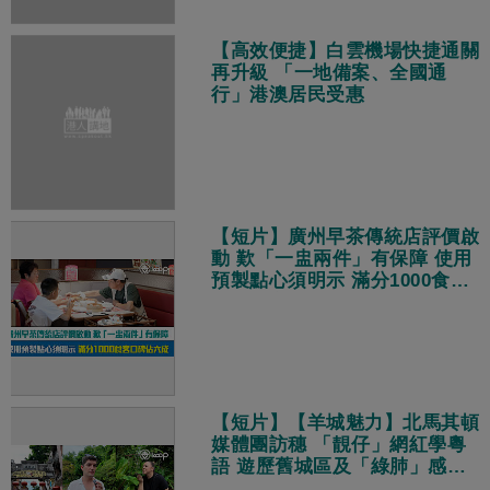
【高效便捷】白雲機場快捷通關
再升級 「一地備案、全國通
行」港澳居民受惠
【短片】廣州早茶傳統店評價啟
動 歎「一盅兩件」有保障 使用
預製點心須明示 滿分1000食客
口碑佔六成
【短片】【羊城魅力】北馬其頓
媒體團訪穗 「靚仔」網紅學粵
語 遊歷舊城區及「綠肺」感受
廣州人快樂健康