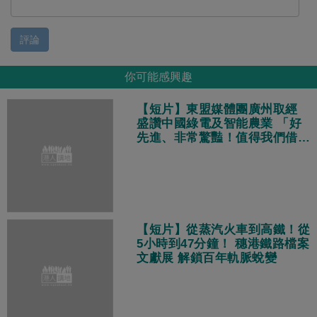
評論
你可能感興趣
【短片】東盟媒體團廣州取經
盛讚中國綠電及智能農業 「好
先進、非常驚豔！值得我們借鑑
學習！」
【短片】從蒸汽火車到高鐵！從
5小時到47分鐘！ 穗港鐵路檔案
文獻展 解鎖百年軌脈蛻變