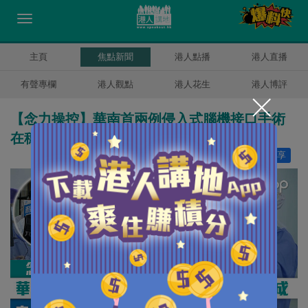
主頁
焦點新聞
港人點播
港人直播
有聲專欄
港人觀點
港人花生
港人博評
【念力操控】華南首兩例侵入式腦機接口手術
在穗完成 患者靠「意念」重獲新生
讚好
0
分享