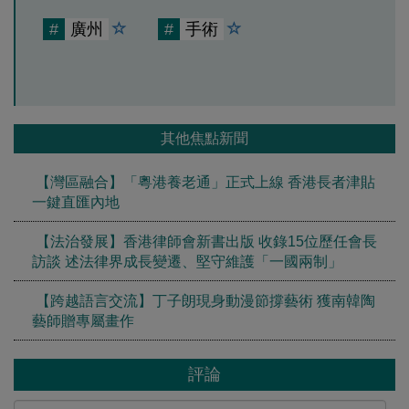
#
廣州
#
手術
其他焦點新聞
【灣區融合】「粵港養老通」正式上線 香港長者津貼
一鍵直匯內地
【法治發展】香港律師會新書出版 收錄15位歷任會長
訪談 述法律界成長變遷、堅守維護「一國兩制」
【跨越語言交流】丁子朗現身動漫節撐藝術 獲南韓陶
藝師贈專屬畫作
評論