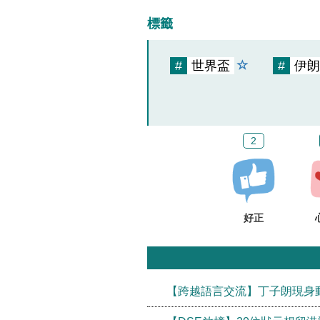
標籤
#
世界盃
#
伊朗
2
好正
【跨越語言交流】丁子朗現身