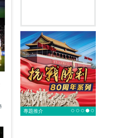
段
學
專題推介