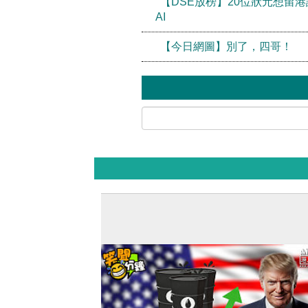
【DSE放榜】20位狀元想留
AI
【今日網圖】別了，四哥！