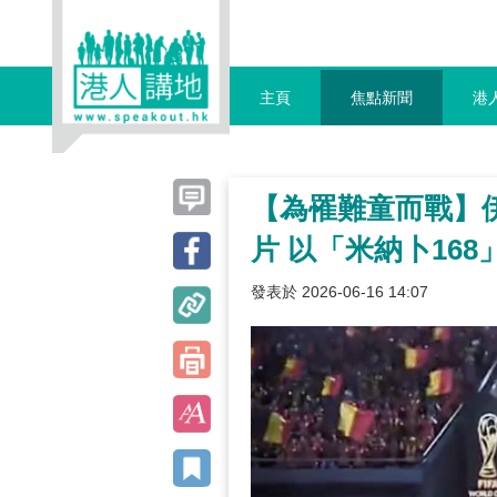
主頁
焦點新聞
港
【為罹難童而戰】
片 以「米納卜16
發表於 2026-06-16 14:07