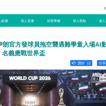
0
人點播
港人直播
有聲專欄
港人觀點
港人
伊朗官方發球員拖空襲遇難學童入場AI
8」名義應戰世界盃
讚好
12
分享