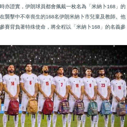
時亦證實，伊朗球員都會佩戴一枚名為「米納卜168」的
在襲擊中不幸喪生的168名伊朗米納卜市兒童及教師。他
參賽背負著特殊使命，將全程以「米納卜168」的名義參