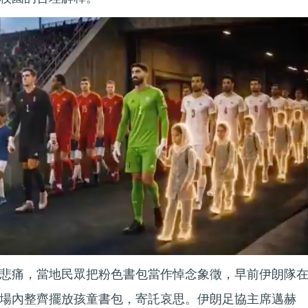
悲痛，當地民眾把粉色書包當作悼念象徵，早前伊朗隊
場內整齊擺放孩童書包，寄託哀思。伊朗足協主席邁赫