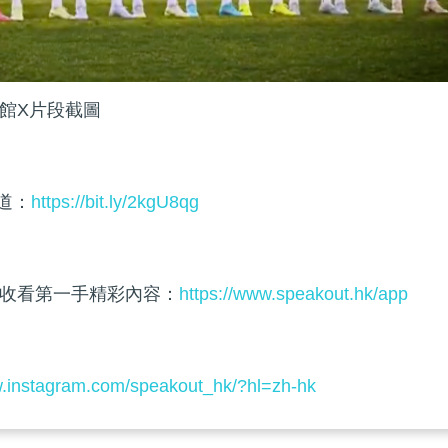
館X片段截圖
頻道：
https://bit.ly/2kgU8qg
收看第一手精彩內容：
https://www.speakout.hk/app
w.instagram.com/speakout_hk/?hl=zh-hk