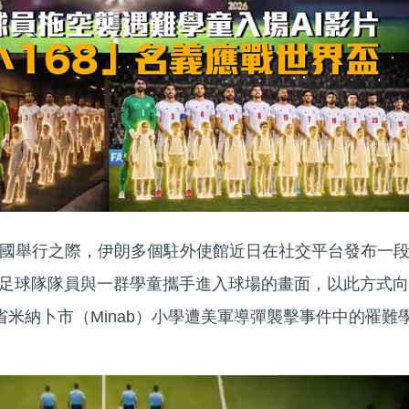
國舉行之際，伊朗多個駐外使館近日在社交平台發布一
家足球隊隊員與一群學童攜手進入球場的畫面，以此方式向
省米納卜市（Minab）小學遭美軍導彈襲擊事件中的罹難