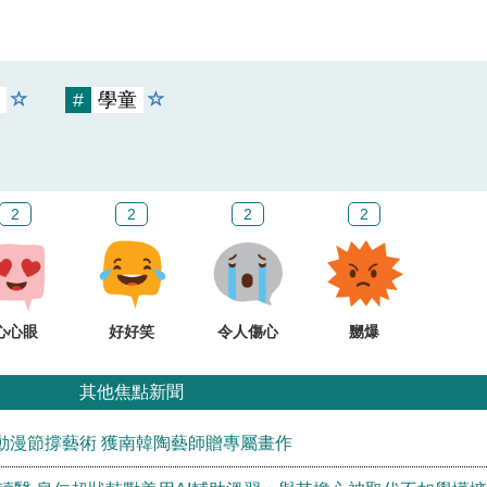
#
學童
2
2
2
2
心心眼
好好笑
令人傷心
嬲爆
其他焦點新聞
動漫節撐藝術 獲南韓陶藝師贈專屬畫作