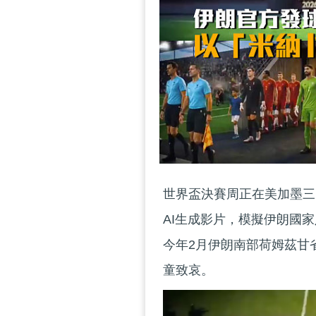
世界盃決賽周正在美加墨三
AI生成影片，模擬伊朗國
今年2月伊朗南部荷姆茲甘
童致哀。