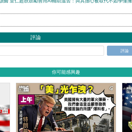
港讀醫 皇仁超狀鼓勵善用AI輔助溫習：與其擔心被取代不如學懂
評論
評論
你可能感興趣