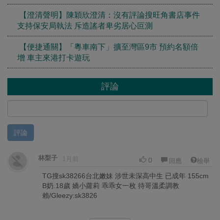
【澄清聲明】陳穎欣澄清：沒有評論搜旺角書店事件
支持保安局執法 斥造謠者卑劣居心叵測
【便捷通關】「粵車南下」擴至灣區9市 預約名額倍
增 車主來港打卡遊玩
評論
評論
林梨子
1月前
0
回應
檢舉
TG搜sk38266台北嫩妹 涉世未深高中生 已成年 155cm
B奶.18歲 嬌小蘿莉 乖乖女一枚 待哥溫柔調教
賴/Gleezy:sk3826