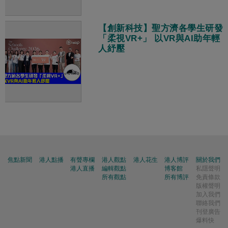
【創新科技】聖方濟各學生研發
「柔視VR+」 以VR與AI助年輕
人紓壓
焦點新聞
港人點播
有聲專欄
港人觀點
港人花生
港人博評
關於我們
港人直播
編輯觀點
博客館
私隱聲明
所有觀點
所有博評
免責條款
版權聲明
加入我們
聯絡我們
刊登廣告
爆料快