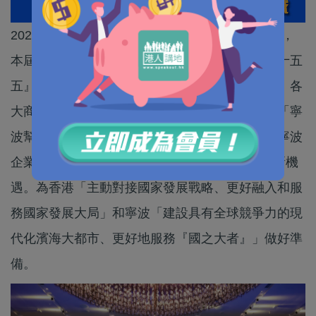
2026甬港經濟合作論壇今日（15日）在香港舉行，
本屆論壇以「甬港合作、雙向賦能、攜手共啟『十五
五』發展新篇章」為主題，吸引了來自香港高校、各
大商會、專業協會、駐港央企、在港重點企業、「寧
波幫」代表人士，以及粵港澳寧波籍同鄉社團和寧波
企業家等500多位嘉賓齊聚一堂，共謀兩地合作新機
遇。為香港「主動對接國家發展戰略、更好融入和服
務國家發展大局」和寧波「建設具有全球競爭力的現
代化濱海大都市、更好地服務『國之大者』」做好準
備。