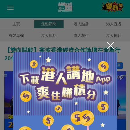
主頁
焦點新聞
港人點播
港人直播
有聲專欄
港人觀點
港人花生
港人博評
【雙向賦能】寧波香港經濟合作論壇在港舉行
20個重大合作專案簽約涉港航服務等領域
讚好
9
分享