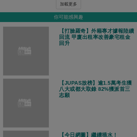
加載更多
你可能感興趣
【打臉羅奇】外籍專才據報陸續
回流 甲廈出租率改善豪宅租金
回升
【JUPAS放榜】逾1.5萬考生獲
八大或都大取錄 82%獲派首三
志願
【今日網圖】繼續插水！