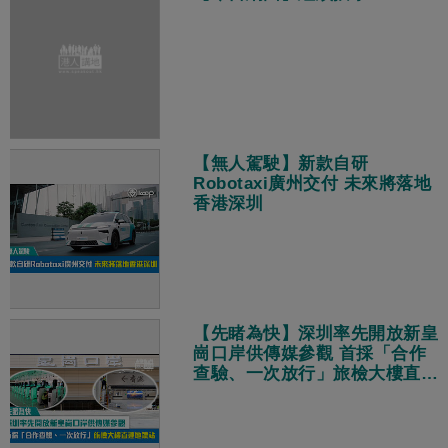
【無人駕駛】新款自研
Robotaxi廣州交付 未來將落地
香港深圳
【先睹為快】深圳率先開放新皇
崗口岸供傳媒參觀 首採「合作
查驗、一次放行」旅檢大樓直連
地鐵站