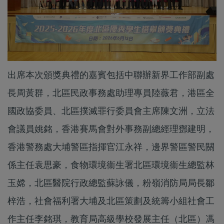
出席本次頒獎典禮的嘉賓包括中聯辦新界工作部副處
長周黃群，北區民政事務處助理專員陸薇君，港區全
國政協委員、北區撲滅罪行委員會主席陳文洲，立法
會議員姚銘，香港賽馬會對外事務副總經理鄧建明，
香港警務處大埔警區指揮官江永祥，邊界警區警民關
係主任袁思豪，食物環境衞生署北區環境衞生總監林
玉嫦，北區醫院行政總監蘇詠儀，粉嶺消防局局長鄒
梓浩，社會福利署大埔及北區策劃及統籌小組社會工
作主任李銘琪，教育局高級學校發展主任（北區）馮