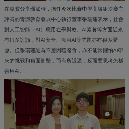
在嘉賓分享環節時，擔任今次比賽中學高級組決賽主
評審的青識教育發展中心執行董事張瑞蓮表示，社會
對人工智能（AI）應用在學與教、AI素養等方面近來
有很多討論，對AI安全、濫用AI等問題亦有很多憂
慮。但張瑞蓮認為不應因噎廢食，亦不能因懼怕AI帶
來的挑戰和負面衝擊，而有所退避，反而要思考怎樣
善用AI。