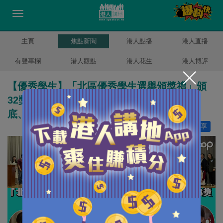
主頁
焦點新聞
港人點播
港人直播
有聲專欄
港人觀點
港人花生
港人博評
【優秀學生】「北區優秀學生選舉頒獎禮」頒
32獎 鄧顯中學奪8獎 大會：學生扎實學問功
底、慎思明辨 駕馭AI 未來可期
讚好
18
分享