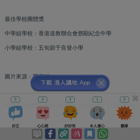
最佳學校團體獎
中學組學校：香港道教聯合會鄧顯紀念中學
小學組學校：五旬節于良發小學
圖片來源：圈傳媒
5
3
3
1
0
請Follow我們的YouTube頻道：
https://bit.ly/2kgU8qg
好正
心心眼
好好笑
令人傷心
嬲爆
下載我們的手機應用程式，收看第一手精彩內容：