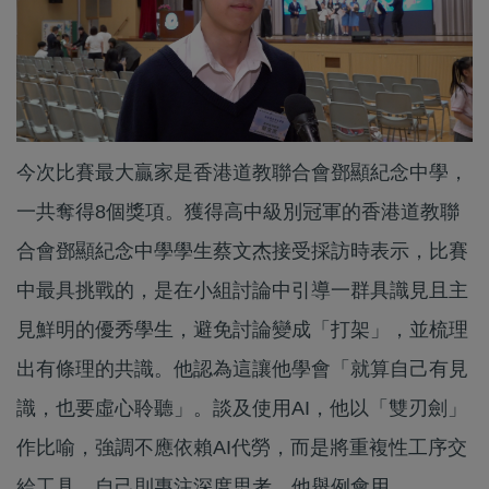
今次比賽最大贏家是香港道教聯合會鄧顯紀念中學，
一共奪得8個獎項。獲得高中級別冠軍的香港道教聯
合會鄧顯紀念中學學生蔡文杰接受採訪時表示，比賽
中最具挑戰的，是在小組討論中引導一群具識見且主
見鮮明的優秀學生，避免討論變成「打架」，並梳理
出有條理的共識。他認為這讓他學會「就算自己有見
識，也要虛心聆聽」。談及使用AI，他以「雙刃劍」
作比喻，強調不應依賴AI代勞，而是將重複性工序交
給工具，自己則專注深度思考。他舉例會用