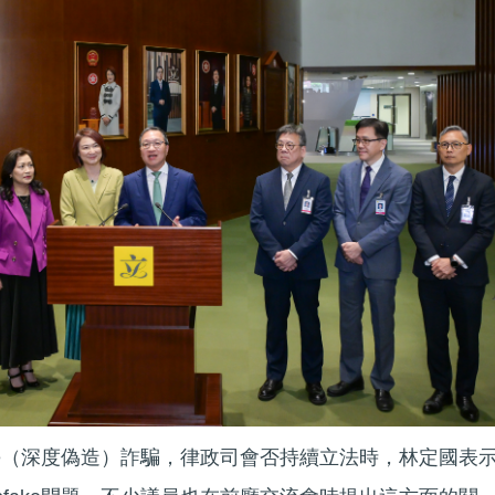
ake（深度偽造）詐騙，律政司會否持續立法時，林定國表