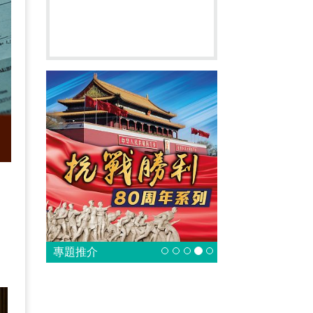
智
泛
專題推介