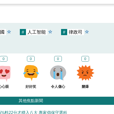
國
#
人工智能
#
律政司
0
0
0
0
心心眼
好好笑
令人傷心
嬲爆
其他焦點新聞
5%料22分才穩入八大 專家倡保守選科