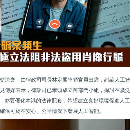
交流會，由律政司司長林定國率領官員出席，討論人工
見傳媒表示，律政司已牽頭成立跨部門小組，探討在廣
時，亦要優化本港的法律配套，希望建立良好環境促進人工
確保可於在安心、公平情況下發展人工智能。