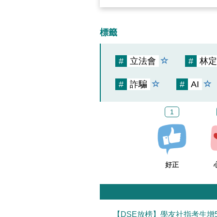
標籤
#
立法會
#
林定
#
詐騙
#
AI
1
好正
【DSE放榜】學友社指考生增