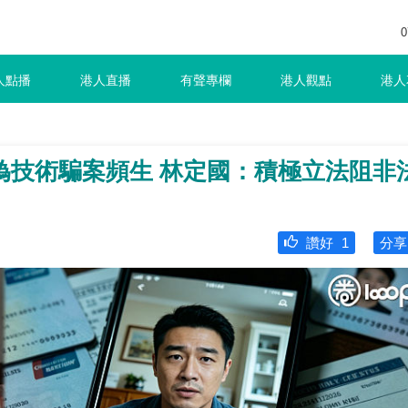
0
人點播
港人直播
有聲專欄
港人觀點
港人
偽技術騙案頻生 林定國：積極立法阻非
讚好
1
分享