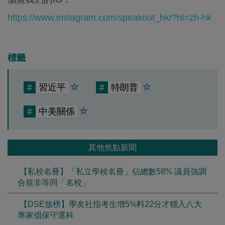
https://www.instagram.com/speakout_hk/?hl=zh-hk
標籤
#
習近平
#
特朗普
#
中美關係
其他焦點新聞
【私校名冊】「私立學校名冊」佔總數58% 議員強調
合規非等同「名校」
【DSE放榜】學友社指考生增5%料22分才穩入八大
專家倡保守選科