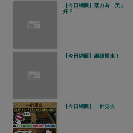
【今日網圖】落力為「美」
好？
【今日網圖】繼續插水！
【今日網圖】一針見血