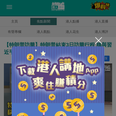
主頁
焦點新聞
港人點播
港人直播
有聲專欄
港人觀點
港人花生
港人博評
【特朗普訪華】特朗普結束3日訪華行程 稱與習
近平已成為真正朋友
讚好
21
分享