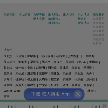
焦點新聞
港人點播
有聲專欄
港人觀點
港人花生
港人博評
關於我們
港人直播
編輯觀點
博客館
私隱聲明
所有觀點
所有博評
免責條款
版權聲明
加入我們
聯絡我們
刊登廣告
爆料快
博客館
屈穎妍
|
張瑞蓮
|
顧敏康
|
《港人講地》編輯室
|
焦點短打
|
一周圈點
|
周末短打
|
劉炳章
|
梁世民
|
馬浩文
|
何濼生
|
原姿晴
|
許紹基
|
麥國華
|
郭文緯
|
錢一帆
|
秦島
|
胡曉明
|
周浩鼎
|
田北辰
|
鄔滿海
|
季霆剛
|
王惠貞
|
周伯展
|
潘麗瓊
|
葉慶寧
|
陳建強
|
馬恩國
|
周全浩
|
方舟
|
洪為民
|
鄧淑明
|
楊全盛
|
黃均瑜
|
錢志庸
|
劉國勳
|
柯創盛
|
洪錦鉉
|
陸頌雄
|
黃麗芳
|
嚴建平
|
甘文鋒
|
杜礎圻
|
健良
|
聶廣男
|
盧展常
|
Winter Wong
|
K2
|
梁文新
|
羅崑
|
姚銘
|
陳志豪
|
精選文章
|
林奮強
|
囍雨
© 港人講地
6
5
5
0
0