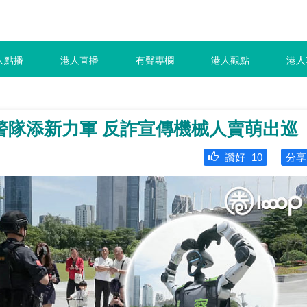
人點播
港人直播
有聲專欄
港人觀點
港人
警隊添新力軍 反詐宣傳機械人賣萌出巡
讚好
10
分享