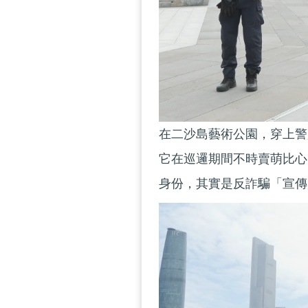
在二沙島藝術公園，穿上警
它在巡邏期間不時賣萌比心
身份，其實是反詐騙「宣傳