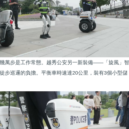
幾萬步是工作常態。越秀公安另一新裝備——「旋風」
徒步巡邏的負擔。平衡車時速達20公里，裝有3個小型儲