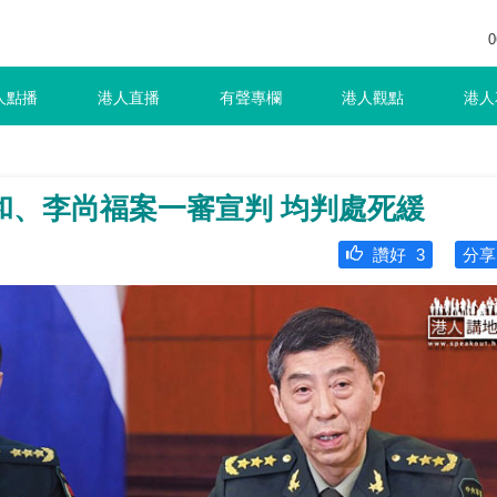
0
人點播
港人直播
有聲專欄
港人觀點
港人
和、李尚福案一審宣判 均判處死緩
讚好
3
分享