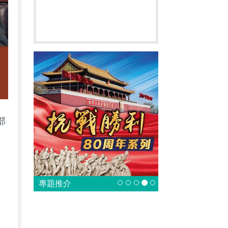
部
政
刑
專題推介
賄