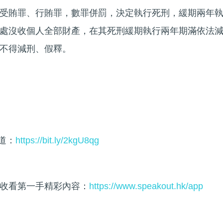
受賄罪、行賄罪，數罪併罰，決定執行死刑，緩期兩年
處沒收個人全部財產，在其死刑緩期執行兩年期滿依法
不得減刑、假釋。
頻道：
https://bit.ly/2kgU8qg
收看第一手精彩內容：
https://www.speakout.hk/app