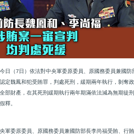
今日（7日）依法對中央軍委原委員、原國務委員兼國防
認定魏鳳和犯受賄罪，判處死刑，緩期兩年執行，剝奪
全部財產，在其死刑緩期執行兩年期滿依法減為無期徒
假釋。
央軍委原委員、原國務委員兼國防部長李尚福受賄、行