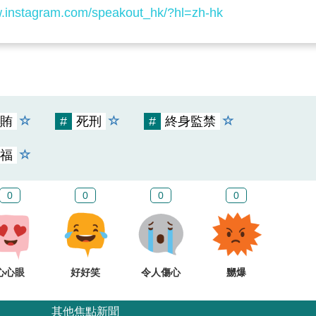
w.instagram.com/speakout_hk/?hl=zh-hk
賄
#
死刑
#
終身監禁
福
0
0
0
0
心心眼
好好笑
令人傷心
嬲爆
其他焦點新聞