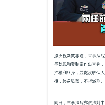
據央視新聞報道，軍事法院
長魏鳳和受賄案作出宣判，
治權利終身，並處沒收個人
後，終身監禁，不得減刑、
同日，軍事法院亦依法對中