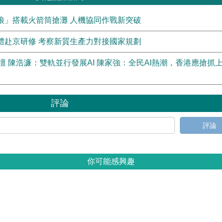
狼」搭載火箭筒搶灘 人機協同作戰新突破
體赴京研修 考察新質生產力對接國家規劃
壇 陳浩濂：雙軌並行發展AI 陳家強：全民AI熱潮，香港應搶抓
評論
評論
你可能感興趣