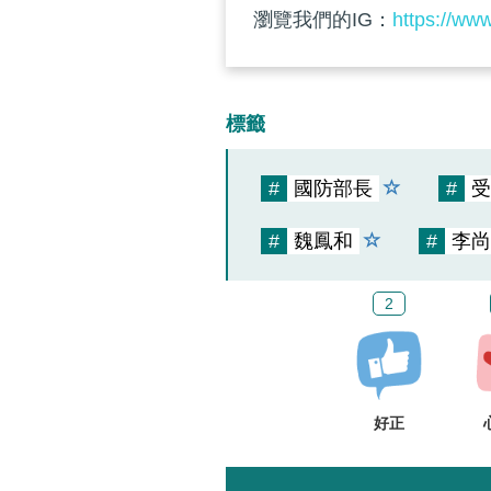
瀏覽我們的IG：
https://ww
標籤
#
國防部長
#
受
#
魏鳳和
#
李尚
2
好正