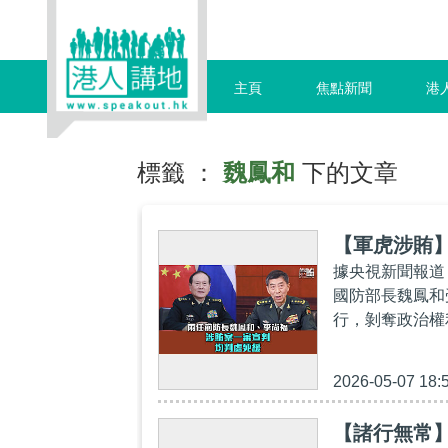
主頁
焦點新聞
港
標籤 ：
魏鳳和
下的文章
【軍虎涉賄
據央視新聞報道
國防部長魏鳳和
行，剝奪政治權
2026-05-07 18:
【諸行無常