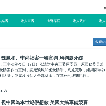
0
人點播
港人直播
有聲專欄
港人觀點
港人
收藏此
】魏鳳和、李尚福案一審宣判 均判處死緩
，軍事法院今日（7日）依法對中央軍委原委員、原國務委員兼
受賄案作出宣判，認定魏鳳和犯受賄罪，判處死刑，緩期兩年執
利終身，並處沒收個人全部財產，在其死刑緩期執行...
52:37
】視中國為本世紀假想敵 美國大搞軍備競賽