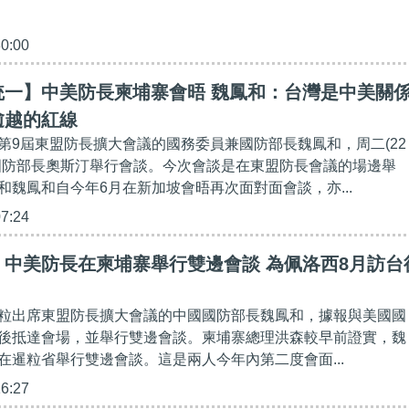
30:00
統一】中美防長柬埔寨會晤 魏鳳和：台灣是中美關
逾越的紅線
第9屆東盟防長擴大會議的國務委員兼國防部長魏鳳和，周二(22
國防部長奧斯汀舉行會談。今次會談是在東盟防長會議的場邊舉
和魏鳳和自今年6月在新加坡會晤再次面對面會談，亦...
07:24
】中美防長在柬埔寨舉行雙邊會談 為佩洛西8月訪台
粒出席東盟防長擴大會議的中國國防部長魏鳳和，據報與美國國
後抵達會場，並舉行雙邊會談。柬埔寨總理洪森較早前證實，魏
在暹粒省舉行雙邊會談。這是兩人今年內第二度會面...
16:27