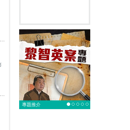
彩
專題推介
：