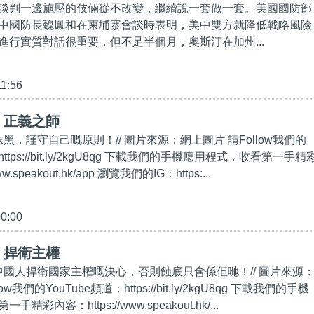
談判一邊施壓的伎倆從不改變，繼續說一套做一套。美國國防部
中國防長魏鳳和在柬埔寨會談時表明，美中雙方就降低戰略風險
進行實質對話很重要，但不足半個月，奧斯汀在加州...
11:56
】正義之師
抹黑，謹守自己嘅原則！// 圖片來源：網上圖片 請Follow我們的
https://bit.ly/2kgU8qg 下載我們的手機應用程式，收看第一手精
w.speakout.hk/app 瀏覽我們的IG：https:...
00:00
】捍衛主權
估中國人捍衛國家主權嘅決心，否則蝕底只會係佢哋！// 圖片來源
w我們的YouTube頻道：https://bit.ly/2kgU8qg 下載我們的手機
彩內容：https://www.speakout.hk/...