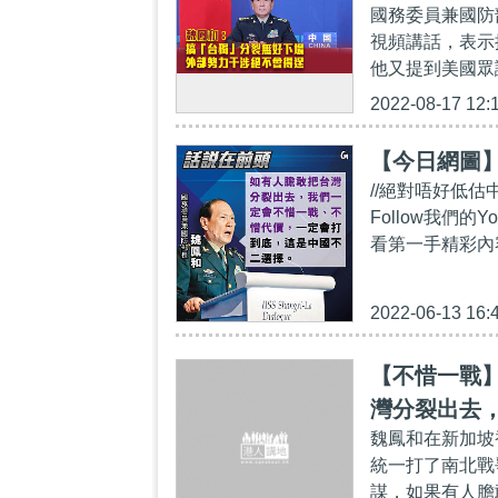
國務委員兼國防
視頻講話，表示
他又提到美國眾
2022-08-17 12:
【今日網圖
//絕對唔好低估
Follow我們的Yo
看第一手精彩內容：ht
2022-06-13 16:
【不惜一戰
灣分裂出去
魏鳳和在新加坡
統一打了南北戰
謀，如果有人膽