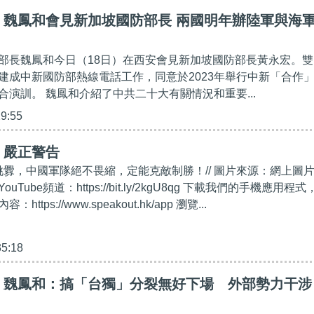
】魏鳳和會見新加坡國防部長 兩國明年辦陸軍與海
部長魏鳳和今日（18日）在西安會見新加坡國防部長黃永宏。雙
建成中新國防部熱線電話工作，同意於2023年舉行中新「合作
合演訓。 魏鳳和介紹了中共二十大有關情況和重要...
29:55
】嚴正警告
再挑釁，中國軍隊絕不畏縮，定能克敵制勝！// 圖片來源：網上圖
ouTube頻道：https://bit.ly/2kgU8qg 下載我們的手機應用程式
tps://www.speakout.hk/app 瀏覽...
35:18
】魏鳳和：搞「台獨」分裂無好下場 外部勢力干涉