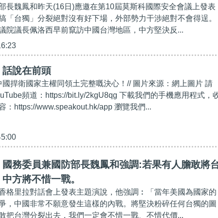
部長魏鳳和昨天(16日)應邀在第10屆莫斯科國際安全會議上發表
搞「台獨」分裂絕對沒有好下場，外部勢力干涉絕對不會得逞。
議院議長佩洛西早前竄訪中國台灣地區，中方堅決反...
16:23
】話說在前頭
中國捍衛國家主權同領土完整嘅決心！// 圖片來源：網上圖片 請
uTube頻道：https://bit.ly/2kgU8qg 下載我們的手機應用程式，
tps://www.speakout.hk/app 瀏覽我們...
45:00
】國務委員兼國防部長魏鳳和強調:若果有人膽敢將
，中方將不惜一戰。
香格里拉對話會上發表主題演說，他強調︰「當年美國為國家的
爭，中國非常不願意發生這樣的內戰。將堅決粉碎任何台獨的圖
敢把台灣分裂出去，我們一定會不惜一戰、不惜代價...