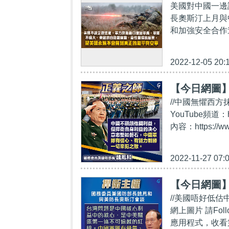
美國對中國一邊
長奧斯汀上月與
和加強安全合作
2022-12-05 20:
【今日網圖
//中國無懼西方
YouTube頻道：
內容：https://ww
2022-11-27 07:
【今日網圖
//美國唔好低
網上圖片 請Follo
應用程式，收看第一手精