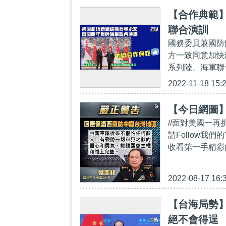
【合作典範
聯合演訓
國務委員兼國防
方一致同意加快
系列陸、海軍聯
2022-11-18 15:
【今日網圖
//面對美國一
請Follow我們的Y
收看第一手精彩內容：ht
2022-08-17 16:
【台海局勢
絕不會得逞