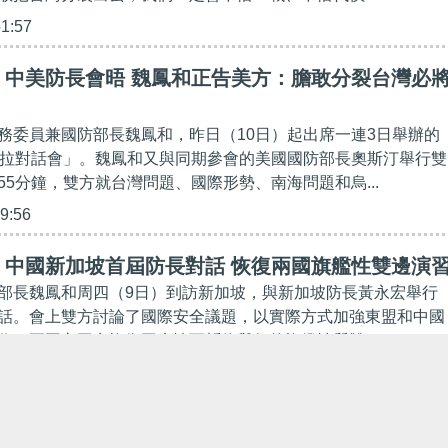
51:57
】中美防長會晤 魏鳳和正告美方：膽敢分裂台灣必
務委員兼國防部長魏鳳和，昨日（10日）起出席一連3日舉辦的
里拉對話會」。魏鳳和又與同期參會的美國國防部長奧斯汀舉行雙
55分鐘，雙方就台灣問題、國際形勢、南海問題和烏...
29:56
】中國新加坡首屆防長對話 恢復兩國旗艦性雙邊演
部長魏鳳和周四（9日）到訪新加坡，與新加坡防長黃永宏舉行
話。會上雙方討論了國際安全議題，以實際方式加強東盟和中國
作。兩國亦同意恢復因疫情而暫停舉行的旗艦性質雙...
24:56