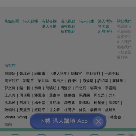
焦點新聞
港人點播
有聲專欄
港人觀點
港人花生
港人博評
關於我們
港人直播
編輯觀點
博客館
私隱聲明
所有觀點
所有博評
免責條款
版權聲明
加入我們
聯絡我們
刊登廣告
爆料快
博客館
屈穎妍
|
張瑞蓮
|
顧敏康
|
《港人講地》編輯室
|
焦點短打
|
一周圈點
|
周末短打
|
劉炳章
|
梁世民
|
馬浩文
|
何濼生
|
原姿晴
|
許紹基
|
麥國華
|
郭文緯
|
錢一帆
|
秦島
|
胡曉明
|
周浩鼎
|
田北辰
|
鄔滿海
|
季霆剛
|
王惠貞
|
周伯展
|
潘麗瓊
|
葉慶寧
|
陳建強
|
馬恩國
|
周全浩
|
方舟
|
洪為民
|
鄧淑明
|
楊全盛
|
黃均瑜
|
錢志庸
|
劉國勳
|
柯創盛
|
洪錦鉉
|
陸頌雄
|
黃麗芳
|
嚴建平
|
甘文鋒
|
杜礎圻
|
健良
|
聶廣男
|
盧展常
|
Winter Wong
|
K2
|
梁文新
|
羅崑
|
姚銘
|
陳志豪
|
精選文章
|
林奮強
|
囍雨