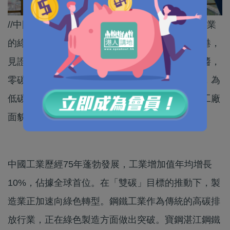
//中國已經成為全球工業生產規模最大的國家，工業
的綠色轉型離不開清潔能源的應用。從湛江到香港，
見證減碳工業走向綠色未來。氫氣冶鐵、地熱製醬，
零碳能源已經被廣泛應用。激光監測、氨氣燃燒，為
低碳工業賦能。創新和環保的力量繼續重塑未來工廠
面貌，邁入更加可持續的大國工業時代。//
中國工業歷經75年蓬勃發展，工業增加值年均增長
10%，佔據全球首位。在「雙碳」目標的推動下，製
造業正加速向綠色轉型。鋼鐵工業作為傳統的高碳排
放行業，正在綠色製造方面做出突破。寶鋼湛江鋼鐵