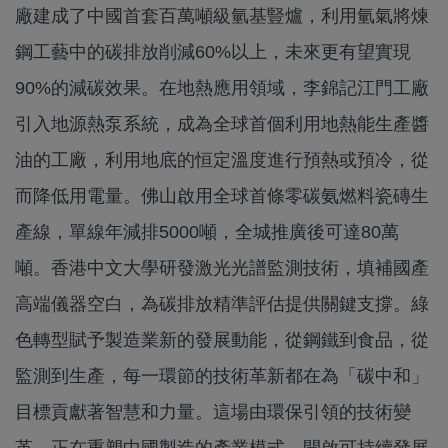
廠建成了中國首套百萬噸級氫基豎爐，利用氫氣將煉
鋼工藝中的碳排放削減60%以上，未來更有望實現
90%的減碳效果。在地熱應用領域，李錦記江門工廠
引入地源熱泵系統，成為全球首個利用地熱能生產醬
油的工廠，利用地底的恒定溫度進行預熱或預冷，從
而降低用電量。佛山啟用全球首條零碳氨燃料瓷磚生
產線，單線年減排5000噸，全城推廣後可達80萬
噸。香港中文大學研發激光光譜監測技術，填補國產
高端儀器空白，為碳排放精準評估提供關鍵支撐。綠
色轉型賦予製造業新的發展動能，從鋼鐵到食品，從
監測到生產，每一環節的技術革新都在為「碳中和」
目標貢獻著智慧和力量。這場由環保引領的技術變
革，正在重塑中國製造的產業模式，開啟可持續發展