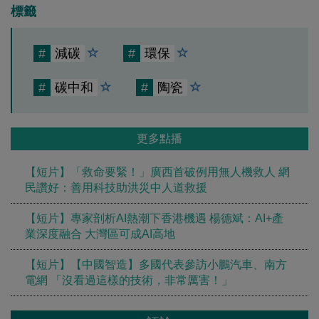
標籤
#
減碳
#
環保
#
碳中和
#
陶瓷
更多點播
【短片】「救命要緊！」廣西首破例用無人機救人 網
民讚好：善用科技助洪災中人道救援
【短片】專家剖析AI熱潮下香港機遇 楊德斌：AI+產
業深度融合 大灣區可成AI高地
【短片】【中國智造】多國代表參訪小鵬汽車、南方
電網 「沒看過這樣的技術，非常厲害！」