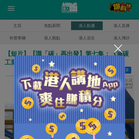
主頁
焦點新聞
港人點播
港人直播
有聲專欄
港人觀點
港人花生
港人博評
【短片】【識「碳」再出發】第七集：《減碳
工業》
讚好
2
分享