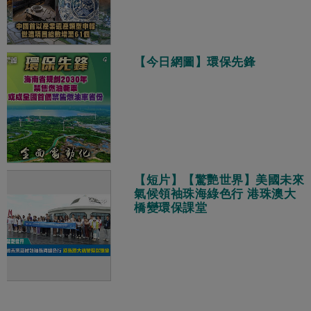
【今日網圖】環保先鋒
【短片】【驚艷世界】美國未來
氣候領袖珠海綠色行 港珠澳大
橋變環保課堂