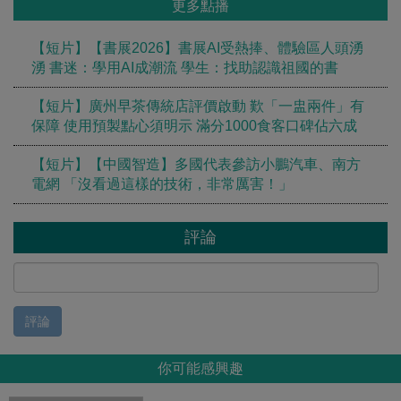
更多點播
【短片】【書展2026】書展AI受熱捧、體驗區人頭湧
湧 書迷：學用AI成潮流 學生：找助認識祖國的書
【短片】廣州早茶傳統店評價啟動 歎「一盅兩件」有
保障 使用預製點心須明示 滿分1000食客口碑佔六成
【短片】【中國智造】多國代表參訪小鵬汽車、南方
電網 「沒看過這樣的技術，非常厲害！」
評論
評論
你可能感興趣