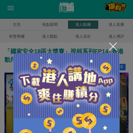
主頁
焦點新聞
港人點播
港人直播
有聲專欄
港人觀點
港人花生
港人博評
「國家安全18區大獎賽」視頻系列EP14–香港
動用千億勇退金融大鱷
讚好
0
分享