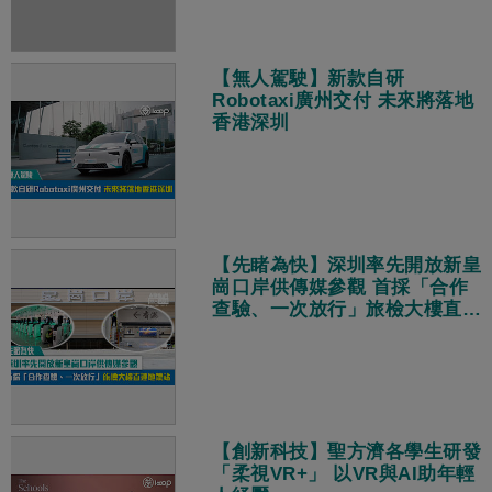
【無人駕駛】新款自研
Robotaxi廣州交付 未來將落地
香港深圳
【先睹為快】深圳率先開放新皇
崗口岸供傳媒參觀 首採「合作
查驗、一次放行」旅檢大樓直連
地鐵站
【創新科技】聖方濟各學生研發
「柔視VR+」 以VR與AI助年輕