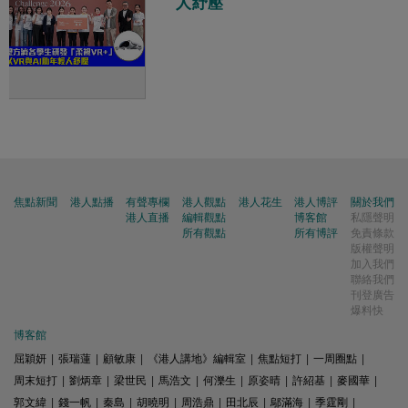
人紓壓
焦點新聞
港人點播
有聲專欄
港人觀點
港人花生
港人博評
關於我們
港人直播
編輯觀點
博客館
私隱聲明
所有觀點
所有博評
免責條款
版權聲明
加入我們
聯絡我們
刊登廣告
爆料快
博客館
屈穎妍
|
張瑞蓮
|
顧敏康
|
《港人講地》編輯室
|
焦點短打
|
一周圈點
|
周末短打
|
劉炳章
|
梁世民
|
馬浩文
|
何濼生
|
原姿晴
|
許紹基
|
麥國華
|
郭文緯
|
錢一帆
|
秦島
|
胡曉明
|
周浩鼎
|
田北辰
|
鄔滿海
|
季霆剛
|