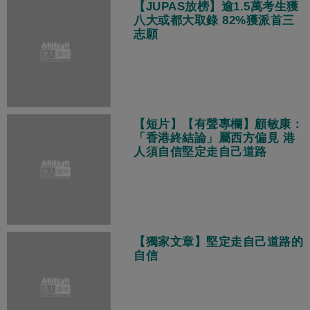
【JUPAS放榜】逾1.5萬考生獲
八大或都大取錄 82%獲派首三
志願
【短片】【有聲專欄】顧敏康：
「香港終結論」屬西方偏見 港
人須自信堅定走自己道路
【獨家文章】堅定走自己道路的
自信