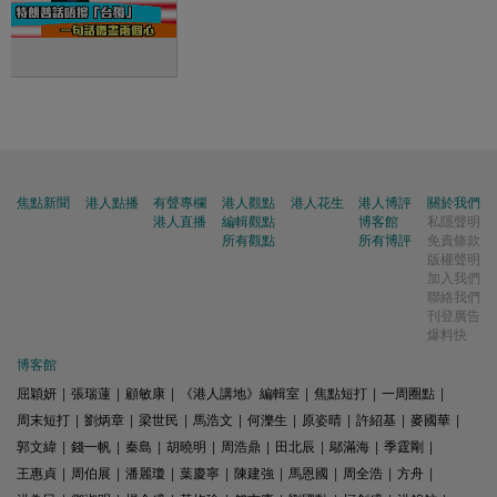
焦點新聞
港人點播
有聲專欄
港人觀點
港人花生
港人博評
關於我們
港人直播
編輯觀點
博客館
私隱聲明
所有觀點
所有博評
免責條款
版權聲明
加入我們
聯絡我們
刊登廣告
爆料快
博客館
屈穎妍
|
張瑞蓮
|
顧敏康
|
《港人講地》編輯室
|
焦點短打
|
一周圈點
|
周末短打
|
劉炳章
|
梁世民
|
馬浩文
|
何濼生
|
原姿晴
|
許紹基
|
麥國華
|
郭文緯
|
錢一帆
|
秦島
|
胡曉明
|
周浩鼎
|
田北辰
|
鄔滿海
|
季霆剛
|
王惠貞
|
周伯展
|
潘麗瓊
|
葉慶寧
|
陳建強
|
馬恩國
|
周全浩
|
方舟
|