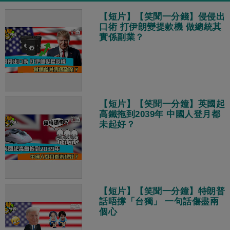
【短片】【笑聞一分錢】侵侵出
口術 打伊朗變提款機 做總統其
實係副業？
【短片】【笑聞一分鐘】英國起
高鐵拖到2039年 中國人登月都
未起好？
【短片】【笑聞一分鐘】特朗普
話唔撐「台獨」 一句話傷盡兩
個心