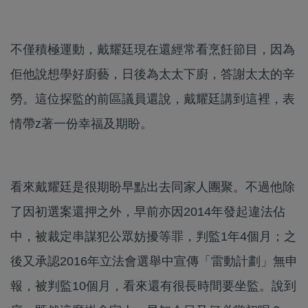
不僅積極運動，戴耀廷現在還經常看烹飪節目，因為
佢他說想學好廚藝，日後為太太下廚，答謝太太的辛
勞。這位探監的前區議員還說，戴耀廷講到這裡，表
情帶z著一份幸福及期盼。
看來戴耀廷是很期盼早點出去同家人團聚。不過他除
了因初選案還押之外，早前亦因2014年發起違法佔
中，被裁定串謀犯公眾妨擾等罪，判監1年4個月；之
後又承認2016年立法會選舉中宣傳「雷動計劃」無申
報，被判監10個月，看來還有很長時間要坐監。說到