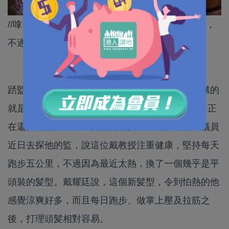
//嗱，睇嚟戴耀廷係好期盼早啲出去同屋企人團聚，
不過早知今日又何必當初呢？​//
踎監都可以變廚神兼健身達人？是的你沒聽錯，講的
就是因為發起泛民35+初選，涉違《港區國安法》正
在還押的港大法律學院前副教授戴耀廷。有前區議員
近日去探他的監，說這位戴教授注重健康，堅持每天
跑步五公里，不過因為最近太熱，換了一個幾乎是平
頭裝的髪型。戴耀廷說，這個新髪型，令到怕熱的他
感覺涼爽好多，而且每日跑步、做掌上壓及拉筋之
後，打理頭髪相對容易。