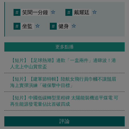
#
笑聞一分鐘
#
戴耀廷
#
坐監
#
健身
更多點播
【短片】【足球熱潮】邊歎「一盅兩件」邊睇波！港
人北上中山賞世盃
【短片】【建軍節特輯】陸航女飛行員巾幗不讓鬚眉
海上實彈演練「確保擊中目標」
【短片】中國低碳轉型里程碑 太陽能裝機追平煤電 可
再生能源發電量佔比首破四成
評論