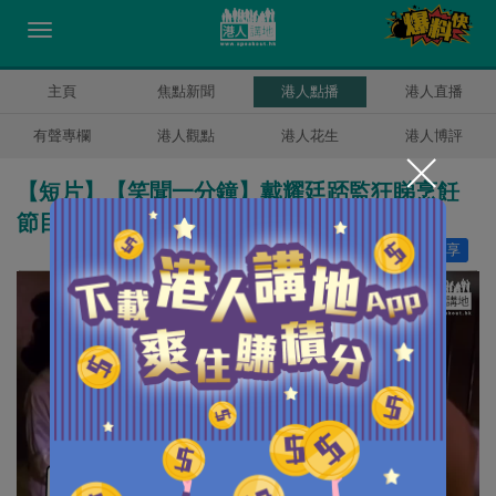
主頁
焦點新聞
港人點播
港人直播
有聲專欄
港人觀點
港人花生
港人博評
【短片】【笑聞一分鐘】戴耀廷踎監狂睇烹飪
節目、扮完健身達人想變「廚神」？
讚好
13
分享