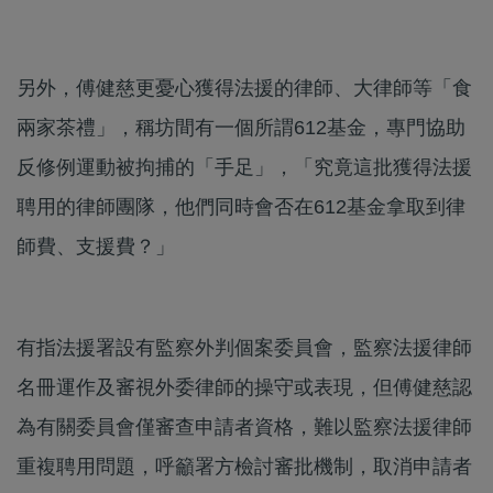
另外，傅健慈更憂心獲得法援的律師、大律師等「食
兩家茶禮」，稱坊間有一個所謂612基金，專門協助
反修例運動被拘捕的「手足」，「究竟這批獲得法援
聘用的律師團隊，他們同時會否在612基金拿取到律
師費、支援費？」
有指法援署設有監察外判個案委員會，監察法援律師
名冊運作及審視外委律師的操守或表現，但傅健慈認
為有關委員會僅審查申請者資格，難以監察法援律師
重複聘用問題，呼籲署方檢討審批機制，取消申請者