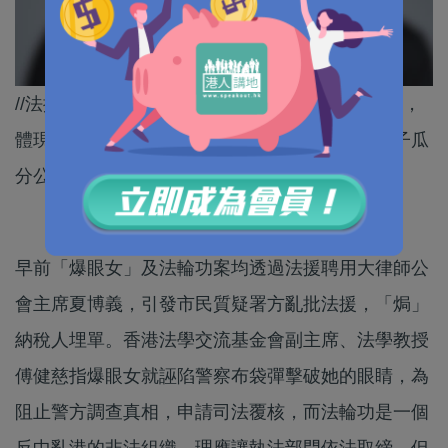
//法援原意係俾無經濟能力嘅人獲公帑援助打官司，
體現法律面前人人平等，但係呢個制度俾人鑽空子瓜
分公帑，署方應盡快檢討、堵塞漏洞～//
早前「爆眼女」及法輪功案均透過法援聘用大律師公
會主席夏博義，引發市民質疑署方亂批法援，「焗」
納稅人埋單。香港法學交流基金會副主席、法學教授
傅健慈指爆眼女就誣陷警察布袋彈擊破她的眼睛，為
阻止警方調查真相，申請司法覆核，而法輪功是一個
反中亂港的非法組織，理應讓執法部門依法取締，但