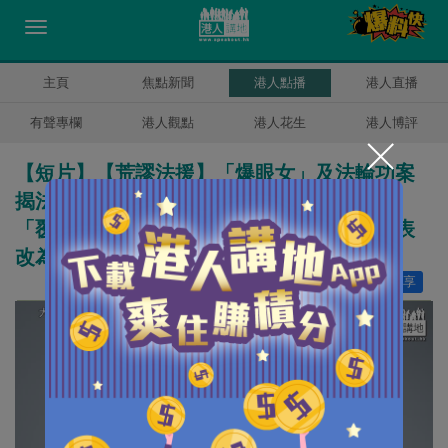
主頁
焦點新聞
港人點播
港人直播
有聲專欄
港人觀點
港人花生
港人博評
【短片】【荒謬法援】「爆眼女」及法輪功案
揭法援漏洞、傅健慈：荒謬、把關不力！自
「覆核狂」郭卓堅起被濫用、倡自選律師代表
改為隨機派案！
讚好
23
分享