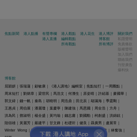
焦點新聞
港人點播
有聲專欄
港人觀點
港人花生
港人博評
關於我們
港人直播
編輯觀點
博客館
私隱聲明
所有觀點
所有博評
免責條款
版權聲明
加入我們
聯絡我們
刊登廣告
爆料快
博客館
屈穎妍
|
張瑞蓮
|
顧敏康
|
《港人講地》編輯室
|
焦點短打
|
一周圈點
|
周末短打
|
劉炳章
|
梁世民
|
馬浩文
|
何濼生
|
原姿晴
|
許紹基
|
麥國華
|
郭文緯
|
錢一帆
|
秦島
|
胡曉明
|
周浩鼎
|
田北辰
|
鄔滿海
|
季霆剛
|
王惠貞
|
周伯展
|
潘麗瓊
|
葉慶寧
|
陳建強
|
馬恩國
|
周全浩
|
方舟
|
洪為民
|
鄧淑明
|
楊全盛
|
黃均瑜
|
錢志庸
|
劉國勳
|
柯創盛
|
洪錦鉉
|
陸頌雄
|
黃麗芳
|
嚴建平
|
甘文鋒
|
杜礎圻
|
健良
|
聶廣男
|
盧展常
|
Winter Wong
|
K2
|
梁文新
|
羅崑
|
姚銘
|
陳志豪
|
精選文章
|
林奮強
|