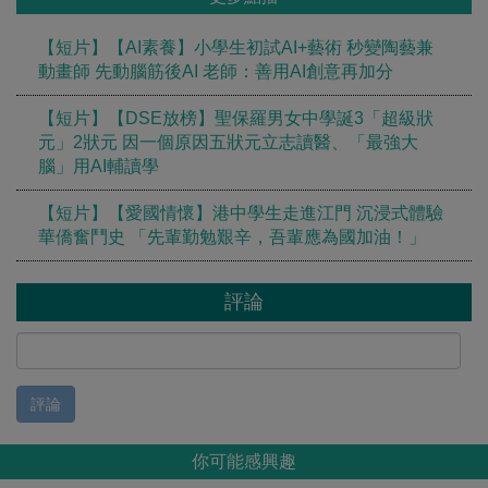
【短片】【AI素養】小學生初試AI+藝術 秒變陶藝兼
動畫師 先動腦筋後AI 老師：善用AI創意再加分
【短片】【DSE放榜】聖保羅男女中學誕3「超級狀
元」2狀元 因一個原因五狀元立志讀醫、「最強大
腦」用AI輔讀學
【短片】【愛國情懷】港中學生走進江門 沉浸式體驗
華僑奮鬥史 「先輩勤勉艱辛，吾輩應為國加油！」
評論
評論
你可能感興趣