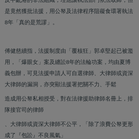
是竟然獲批法援，用公帑及法律程序阻礙食環署執法
8年「真的是荒謬」。
傅健慈續指，法援制度由「覆核狂」郭卓堅起已被濫
用，「爆眼女」案及纏訟8年的法輪功案，均由夏博
義包辦，可見法援申請人可自選律師、大律師或資深
大律師的漏洞，亦突顯法援署把關不力、手鬆
造成用公帑私相授受，對在法律援助律師名冊上，排
隊接官司的律師
、大律師或資深大律師不公平，「除了浪費公帑更形
成了『包訟』不良風氣」