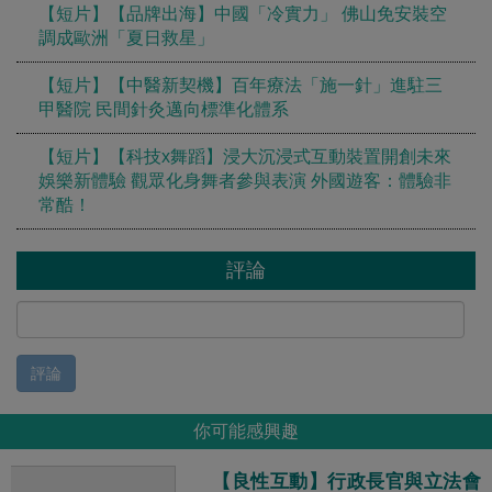
【短片】【品牌出海】中國「冷實力」 佛山免安裝空
調成歐洲「夏日救星」
【短片】【中醫新契機】百年療法「施一針」進駐三
甲醫院 民間針灸邁向標準化體系
【短片】【科技x舞蹈】浸大沉浸式互動裝置開創未來
娛樂新體驗 觀眾化身舞者參與表演 外國遊客：體驗非
常酷！
評論
評論
你可能感興趣
【良性互動】行政長官與立法會