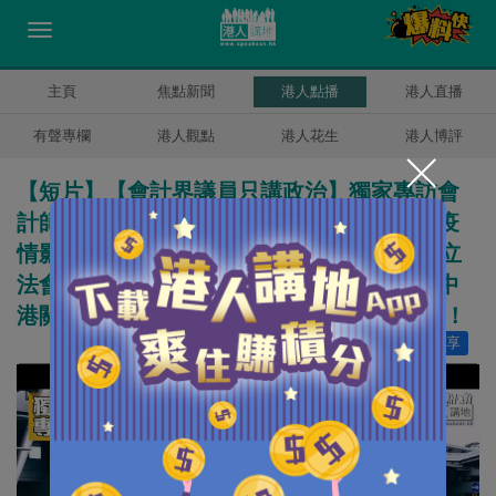
主頁
焦點新聞
港人點播
港人直播
有聲專欄
港人觀點
港人花生
港人博評
【短片】【會計界議員只講政治】獨家專訪會
計師公會前會長趙麗娟：會計師跨境業務受疫
情影響、望受惠於14日檢疫豁免、但會計界立
法會議員梁繼昌不發聲、反而政治掛帥、在中
港關係「不作為」、 做功能組別議員不稱職！
讚好
20
分享