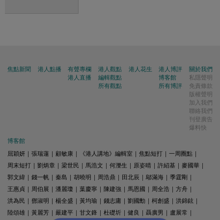
焦點新聞
港人點播
有聲專欄
港人觀點
港人花生
港人博評
關於我們
港人直播
編輯觀點
博客館
私隱聲明
所有觀點
所有博評
免責條款
版權聲明
加入我們
聯絡我們
刊登廣告
爆料快
博客館
屈穎妍
|
張瑞蓮
|
顧敏康
|
《港人講地》編輯室
|
焦點短打
|
一周圈點
|
周末短打
|
劉炳章
|
梁世民
|
馬浩文
|
何濼生
|
原姿晴
|
許紹基
|
麥國華
|
郭文緯
|
錢一帆
|
秦島
|
胡曉明
|
周浩鼎
|
田北辰
|
鄔滿海
|
季霆剛
|
王惠貞
|
周伯展
|
潘麗瓊
|
葉慶寧
|
陳建強
|
馬恩國
|
周全浩
|
方舟
|
洪為民
|
鄧淑明
|
楊全盛
|
黃均瑜
|
錢志庸
|
劉國勳
|
柯創盛
|
洪錦鉉
|
陸頌雄
|
黃麗芳
|
嚴建平
|
甘文鋒
|
杜礎圻
|
健良
|
聶廣男
|
盧展常
|