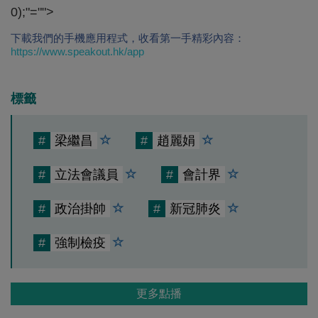
0);"="">
下載我們的手機應用程式，收看第一手精彩內容：
https://www.speakout.hk/app
標籤
#
梁繼昌
#
趙麗娟
#
立法會議員
#
會計界
#
政治掛帥
#
新冠肺炎
#
強制檢疫
更多點播