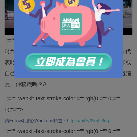
";="" -webkit-text-stroke-color:="" rgb(0,="" 0,=""
0);"="">//正所謂「聽其言、觀其行」，身為會計界代
表嘅立法會議員梁繼昌，究竟代表緊業界利益，抑或
自己政治立場最緊要？​一個不為自己業界謀福利嘅議
員，仲稱職嗎？//
";="" -webkit-text-stroke-color:="" rgb(0,="" 0,=""
0);"="">
請Follow我們的YouTube頻道：
https://bit.ly/2kgU8qg
";="" -webkit-text-stroke-color:="" rgb(0,="" 0,=""