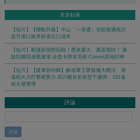
更多點播
【短片】【聯動升級】中山「一港通」首航接通南沙
提升港口效率節省出口成本
【短片】動漫節強勢回歸！歷來最大、萬眾期待！ 爆
旋陀螺區激戰連場 珍貴卡牌首亮相 Cosers原地封神
【短片】【建軍節特輯】解放軍王牌裝備大晒冷、展
遠程火力打擊硬實力 四川艦首射新型干擾彈、191遠
箱火發實彈
評論
評論