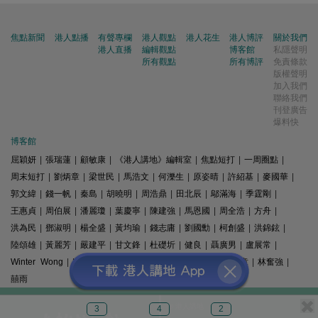
焦點新聞
港人點播
有聲專欄
港人觀點
港人花生
港人博評
關於我們
港人直播
編輯觀點
博客館
私隱聲明
所有觀點
所有博評
免責條款
版權聲明
加入我們
聯絡我們
刊登廣告
爆料快
博客館
屈穎妍
|
張瑞蓮
|
顧敏康
|
《港人講地》編輯室
|
焦點短打
|
一周圈點
|
周末短打
|
劉炳章
|
梁世民
|
馬浩文
|
何濼生
|
原姿晴
|
許紹基
|
麥國華
|
郭文緯
|
錢一帆
|
秦島
|
胡曉明
|
周浩鼎
|
田北辰
|
鄔滿海
|
季霆剛
|
王惠貞
|
周伯展
|
潘麗瓊
|
葉慶寧
|
陳建強
|
馬恩國
|
周全浩
|
方舟
|
洪為民
|
鄧淑明
|
楊全盛
|
黃均瑜
|
錢志庸
|
劉國勳
|
柯創盛
|
洪錦鉉
|
陸頌雄
|
黃麗芳
|
嚴建平
|
甘文鋒
|
杜礎圻
|
健良
|
聶廣男
|
盧展常
|
Winter Wong
|
K2
|
梁文新
|
羅崑
|
姚銘
|
陳志豪
|
精選文章
|
林奮強
|
囍雨
© 港人講地
3
4
2