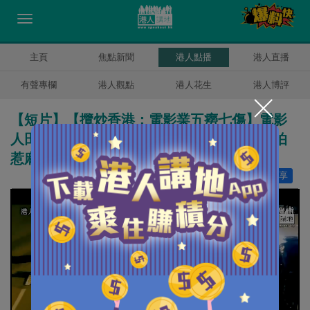
主頁
焦點新聞
港人點播
港人直播
有聲專欄
港人觀點
港人花生
港人博評
【短片】【攬炒香港：電影業五癆七傷】電影
人田啟文擔憂疫情後也難有工開：內地片商怕
惹麻煩、話盡量不用香港人！
讚好
10
分享