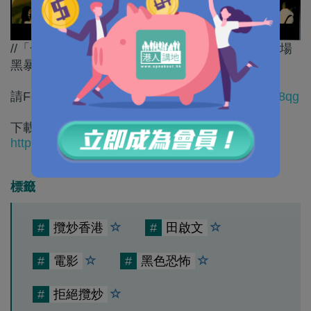
//「合拍片」係唔少香港電影人嘅收入來源，但一場
黑暴，攬炒打爛香港電影人飯碗，公平咩？//
請Follow我們的YouTube頻道：
https://bit.ly/2kgU8qg
下載我們的手機應用程式，收看第一手精彩內容：
https://www.speakout.hk/app
標籤
#
攬炒香港
#
田啟文
#
電影
#
黑色恐怖
#
拒絕攬炒