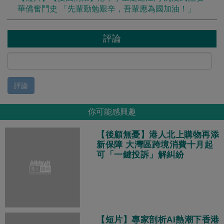
華僑奮鬥史 「先輩勤勉艱辛，吾輩應為國加油！」
評論
評論
你可能感興趣
【後顧無憂】港人北上購物再添
新保障 大灣區跨境消費十月起
可「一鍵投訴」解糾紛
【短片】專家剖析AI熱潮下香港