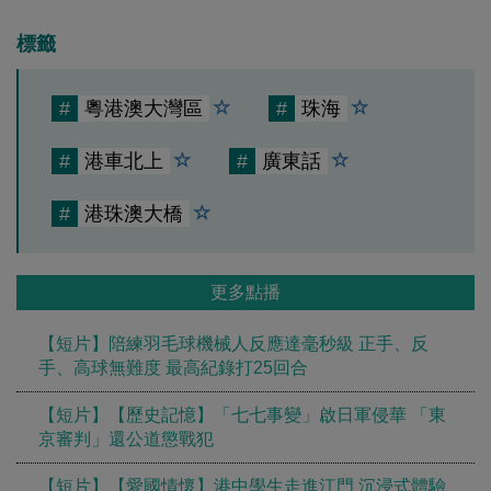
標籤
#
粵港澳大灣區
#
珠海
#
港車北上
#
廣東話
#
港珠澳大橋
更多點播
【短片】陪練羽毛球機械人反應達毫秒級 正手、反
手、高球無難度 最高紀錄打25回合
【短片】【歷史記憶】「七七事變」啟日軍侵華 「東
京審判」還公道懲戰犯
【短片】【愛國情懷】港中學生走進江門 沉浸式體驗