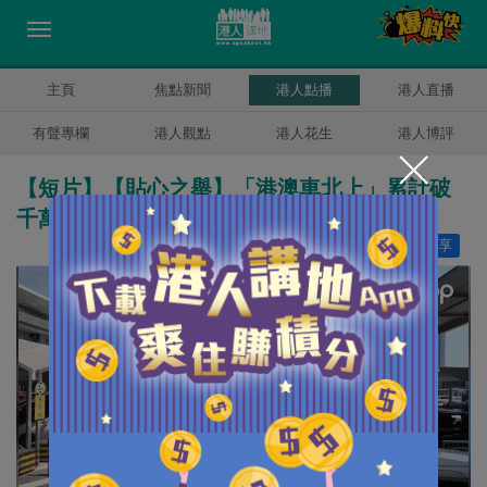
主頁
焦點新聞
港人點播
港人直播
有聲專欄
港人觀點
港人花生
港人博評
【短片】【貼心之舉】「港澳車北上」累計破
千萬輛次 拱北口岸特設粵語服務
讚好
3
分享