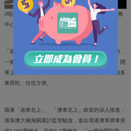
//唔識講普通話都唔影響北上！珠海拱北口岸設服務
中心有貼心安排，支持港澳居民北上消費。//
「港車北上」車主曾女士：我經常過來（珠海）的，
一個星期兩至三次，如果放假就帶同小朋友上來，開
車上來。我們都在（內地）買了樓，（珠海）有很多
東西吃、住也方便。
隨著「港車北上」、「澳車北上」政策的深入推進，
港珠澳大橋海關累計監管驗放，進出境港澳單牌車突
破1,000萬輛次，日均1.1萬輛次，「一腳油門到珠