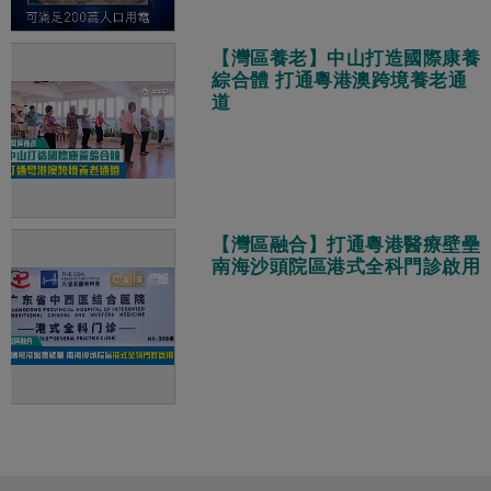
【灣區養老】中山打造國際康養
綜合體 打通粵港澳跨境養老通
道
【灣區融合】打通粵港醫療壁壘
南海沙頭院區港式全科門診啟用