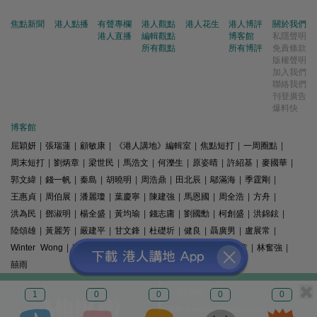
焦點新聞
港人點播
有聲專欄
港人觀點
港人花生
港人博評
關於我們
港人直播
編輯觀點
博客館
私隱聲明
所有觀點
所有博評
免責條款
版權聲明
加入我們
聯絡我們
刊登廣告
爆料快
博客館
屈穎妍
|
張瑞蓮
|
顧敏康
|
《港人講地》編輯室
|
焦點短打
|
一周圈點
|
周末短打
|
劉炳章
|
梁世民
|
馬浩文
|
何濼生
|
原姿晴
|
許紹基
|
麥國華
|
郭文緯
|
錢一帆
|
秦島
|
胡曉明
|
周浩鼎
|
田北辰
|
鄔滿海
|
季霆剛
|
王惠貞
|
周伯展
|
潘麗瓊
|
葉慶寧
|
陳建強
|
馬恩國
|
周全浩
|
方舟
|
洪為民
|
鄧淑明
|
楊全盛
|
黃均瑜
|
錢志庸
|
劉國勳
|
柯創盛
|
洪錦鉉
|
陸頌雄
|
黃麗芳
|
嚴建平
|
甘文鋒
|
杜礎圻
|
健良
|
聶廣男
|
盧展常
|
Winter Wong
|
K2
|
梁文新
|
羅崑
|
姚銘
|
陳志豪
|
精選文章
|
林奮強
|
囍雨
© 港人講地
1
0
0
0
0
電郵: speakout@speakout.hk