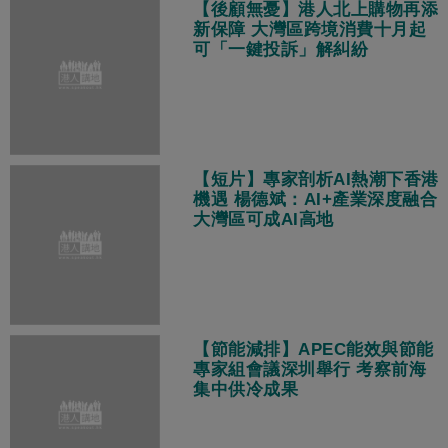
【後顧無憂】港人北上購物再添
新保障 大灣區跨境消費十月起
可「一鍵投訴」解糾紛
【短片】專家剖析AI熱潮下香港
機遇 楊德斌：AI+產業深度融合
大灣區可成AI高地
【節能減排】APEC能效與節能
專家組會議深圳舉行 考察前海
集中供冷成果