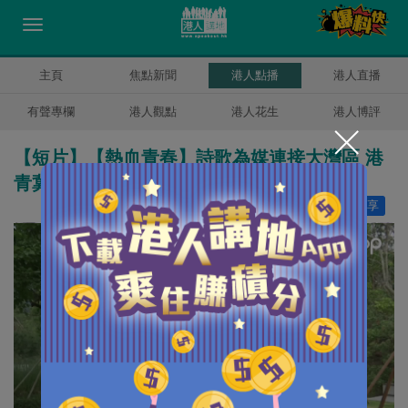
主頁
焦點新聞
港人點播
港人直播
有聲專欄
港人觀點
港人花生
港人博評
【短片】【熱血青春】詩歌為媒連接大灣區 港
青冀助力講好中國故事
讚好
0
分享