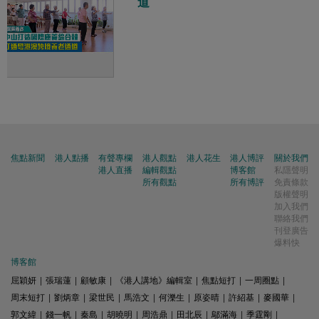
道
焦點新聞
港人點播
有聲專欄
港人觀點
港人花生
港人博評
關於我們
港人直播
編輯觀點
博客館
私隱聲明
所有觀點
所有博評
免責條款
版權聲明
加入我們
聯絡我們
刊登廣告
爆料快
博客館
屈穎妍
|
張瑞蓮
|
顧敏康
|
《港人講地》編輯室
|
焦點短打
|
一周圈點
|
周末短打
|
劉炳章
|
梁世民
|
馬浩文
|
何濼生
|
原姿晴
|
許紹基
|
麥國華
|
郭文緯
|
錢一帆
|
秦島
|
胡曉明
|
周浩鼎
|
田北辰
|
鄔滿海
|
季霆剛
|