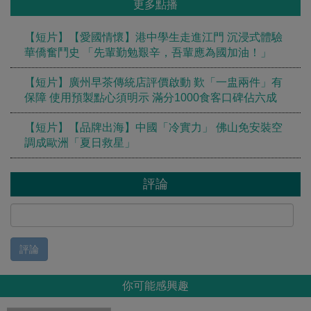
更多點播
【短片】【愛國情懷】港中學生走進江門 沉浸式體驗
華僑奮鬥史 「先輩勤勉艱辛，吾輩應為國加油！」
【短片】廣州早茶傳統店評價啟動 歎「一盅兩件」有
保障 使用預製點心須明示 滿分1000食客口碑佔六成
【短片】【品牌出海】中國「冷實力」 佛山免安裝空
調成歐洲「夏日救星」
評論
評論
你可能感興趣