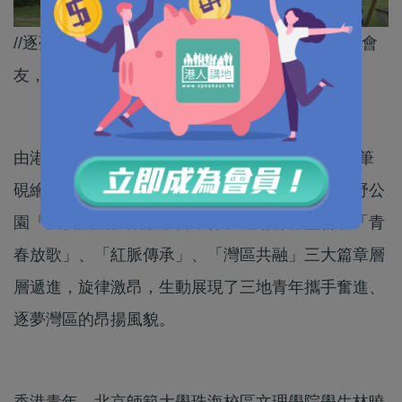
//逐夢大灣區，筆硯繪青春，港珠澳三地青年以詩會
友，創文化盛宴。//
由港珠澳三地青年攜手共創的首屆「逐夢大灣區·筆
硯繪青春」詩歌薈，日前在珠海高新區紅花山郊野公
園「天帆競航」觀景平台舉行。這場青春盛會以「青
春放歌」、「紅脈傳承」、「灣區共融」三大篇章層
層遞進，旋律激昂，生動展現了三地青年攜手奮進、
逐夢灣區的昂揚風貌。
香港青年、北京師範大學珠海校區文理學院學生林曉