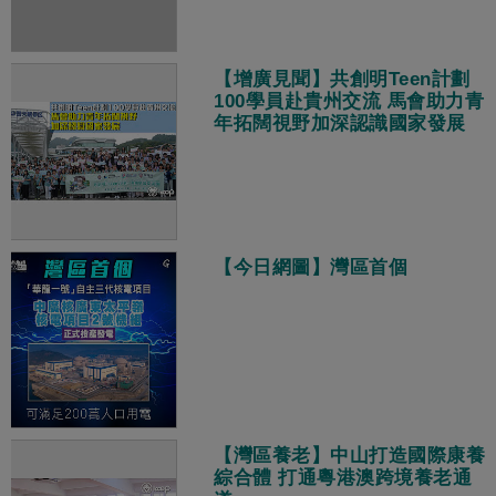
【增廣見聞】共創明Teen計劃
100學員赴貴州交流 馬會助力青
年拓闊視野加深認識國家發展
【今日網圖】灣區首個
【灣區養老】中山打造國際康養
綜合體 打通粵港澳跨境養老通