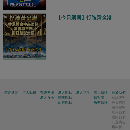
【今日網圖】打造黃金港
焦點新聞
港人點播
有聲專欄
港人觀點
港人花生
港人博評
關於我們
港人直播
編輯觀點
博客館
私隱聲明
所有觀點
所有博評
免責條款
版權聲明
加入我們
聯絡我們
刊登廣告
爆料快