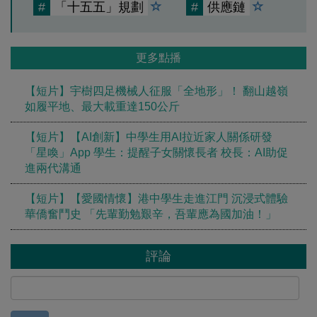
#
「十五五」規劃
#
供應鏈
更多點播
【短片】宇樹四足機械人征服「全地形」！ 翻山越嶺
如履平地、最大載重達150公斤
【短片】【AI創新】中學生用AI拉近家人關係研發
「星喚」App 學生：提醒子女關懷長者 校長：AI助促
進兩代溝通
【短片】【愛國情懷】港中學生走進江門 沉浸式體驗
華僑奮鬥史 「先輩勤勉艱辛，吾輩應為國加油！」
評論