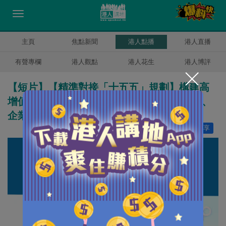
主頁
焦點新聞
港人點播
港人直播
有聲專欄
港人觀點
港人花生
港人博評
【短片】【精準對接「十五五」規劃】構建高
增值供應鏈服務中心 鄧希煒：香港在IP金融、
企業出海發揮優勢
讚好
2
分享