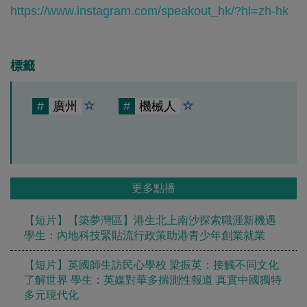
https://www.instagram.com/speakout_hk/?hl=zh-hk
標籤
#
廣州
#
機械人
更多點播
【短片】【築夢灣區】港生北上南沙探索職涯新機遇
學生：內地科技緊貼流行政策助港青少年創業就業
【短片】英國師生訪民心學校 梁振英：接觸不同文化
了解世界 學生：英媒對華多揣測性報道 真實中國獨特
多元現代化