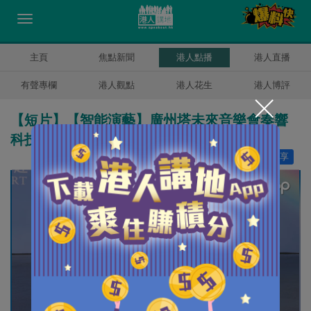
主頁
焦點新聞
港人點播
港人直播
有聲專欄
港人觀點
港人花生
港人博評
【短片】【智能演藝】廣州塔未來音樂會奏響
科技新樂章
讚好
4
分享