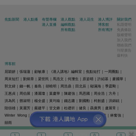
焦點新聞
港人點播
有聲專欄
港人觀點
港人花生
港人博評
關於我們
港人直播
編輯觀點
博客館
私隱聲明
所有觀點
所有博評
免責條款
版權聲明
加入我們
聯絡我們
刊登廣告
爆料快
博客館
屈穎妍
|
張瑞蓮
|
顧敏康
|
《港人講地》編輯室
|
焦點短打
|
一周圈點
|
周末短打
|
劉炳章
|
梁世民
|
馬浩文
|
何濼生
|
原姿晴
|
許紹基
|
麥國華
|
郭文緯
|
錢一帆
|
秦島
|
胡曉明
|
周浩鼎
|
田北辰
|
鄔滿海
|
季霆剛
|
王惠貞
|
周伯展
|
潘麗瓊
|
葉慶寧
|
陳建強
|
馬恩國
|
周全浩
|
方舟
|
洪為民
|
鄧淑明
|
楊全盛
|
黃均瑜
|
錢志庸
|
劉國勳
|
柯創盛
|
洪錦鉉
|
陸頌雄
|
黃麗芳
|
嚴建平
|
甘文鋒
|
杜礎圻
|
健良
|
聶廣男
|
盧展常
|
Winter Wong
|
K2
|
梁文新
|
羅崑
|
姚銘
|
陳志豪
|
精選文章
|
林奮強
|
囍雨
© 港人講地
1
1
1
0
0