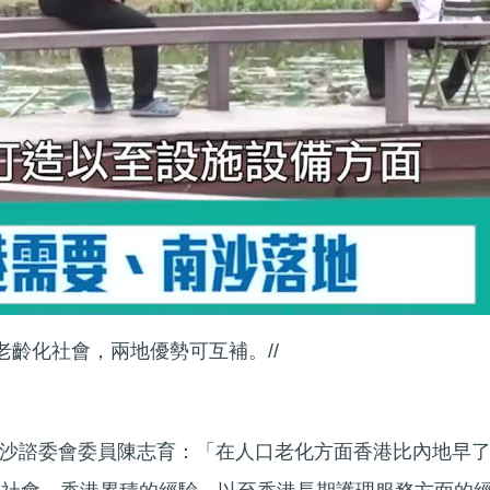
入老齡化社會，兩地優勢可互補。//
沙諮委會委員陳志育：「在人口老化方面香港比內地早