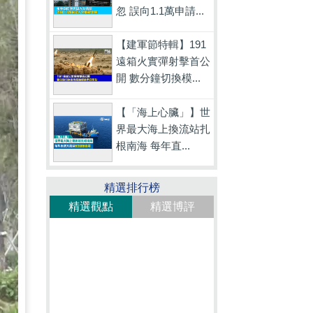
忽 誤向1.1萬申請...
【建軍節特輯】191
遠箱火實彈射擊首公
開 數分鐘切換模...
【「海上心臟」】世
界最大海上換流站扎
根南海 每年直...
精選排行榜
精選觀點
精選博評