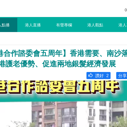
0
人點播
港人直播
有聲專欄
港人觀點
港人
港合作諮委會五周年】香港需要、南沙
香港護老優勢、促進兩地銀髮經濟發展
讚好
2
分享