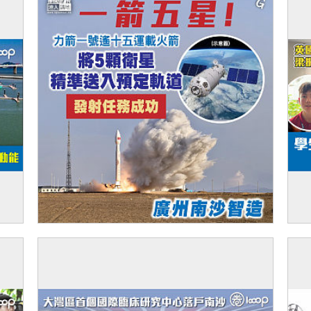
南沙
【今日網圖】一箭五星！
【
不
報