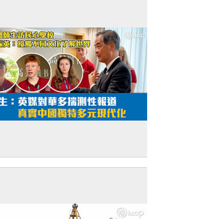
短片】英國師生訪民心學校 梁振英：接觸
同文化了解世界 學生：英媒對華多揣測性
道 真實中國獨特多元現代化