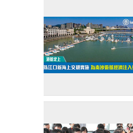
【港艇北上】珠江口新海上交規實施 為
遊艇經濟注入動能