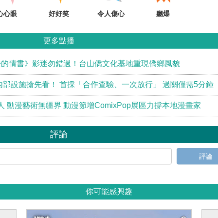
心心眼
好好笑
令人傷心
嬲爆
更多點播
嬷的情書》影迷勿錯過！台山僑文化基地重現僑鄉風貌
內部設施搶先看！ 首採「合作查驗、一次放行」 過關僅需5分鐘
 動漫藝術無疆界 動漫節增ComixPop展區力撐本地漫畫家
評論
評論
你可能感興趣