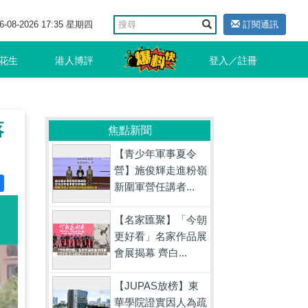
6-08-2026 17:35 星期四
訂閱通訊
花生
港人博評
登入／註冊
落
焦點新聞
【青少年軍事夏令
營】施俊輝走進粉嶺
新圍軍營任講者...
【名家匯聚】「今朝
更好看」名家作品展
會展揭幕 齊白...
【JUPAS放榜】東
華學院證實因人為疏