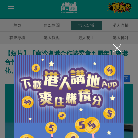
主頁
焦點新聞
港人點播
港人直播
有聲專欄
港人觀點
港人花生
港人博評
【短片】【南沙粵港合作諮委會五周年】粵港
合作新增獸醫獸藥專項 香港城大專家：國際
化、傳染病學研究空間很多
讚好
1
分享