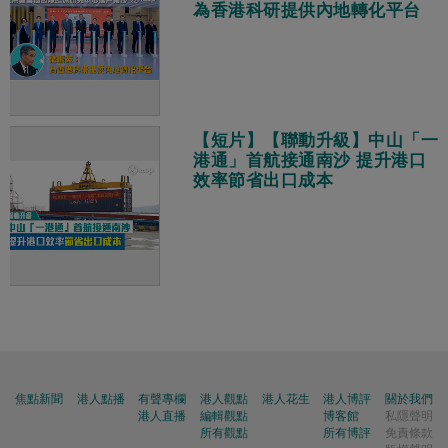
為香港科研提供內地轉化平台
【短片】【聯動升級】中山「一
港通」首航接通南沙 提升港口
效率節省出口成本
焦點新聞
港人點播
有聲專欄
港人觀點
港人花生
港人博評
關於我們
港人直播
編輯觀點
博客館
私隱聲明
所有觀點
所有博評
免責條款