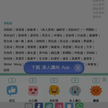
版權聲明
加入我們
聯絡我們
刊登廣告
爆料快
博客館
屈穎妍
|
張瑞蓮
|
顧敏康
|
《港人講地》編輯室
|
焦點短打
|
一周圈點
|
周末短打
|
劉炳章
|
梁世民
|
馬浩文
|
何濼生
|
原姿晴
|
許紹基
|
麥國華
|
郭文緯
|
錢一帆
|
秦島
|
胡曉明
|
周浩鼎
|
田北辰
|
鄔滿海
|
季霆剛
|
王惠貞
|
周伯展
|
潘麗瓊
|
葉慶寧
|
陳建強
|
馬恩國
|
周全浩
|
方舟
|
洪為民
|
鄧淑明
|
楊全盛
|
黃均瑜
|
錢志庸
|
劉國勳
|
柯創盛
|
洪錦鉉
|
陸頌雄
|
黃麗芳
|
嚴建平
|
甘文鋒
|
杜礎圻
|
健良
|
聶廣男
|
盧展常
|
Winter Wong
|
K2
|
梁文新
|
羅崑
|
姚銘
|
陳志豪
|
精選文章
|
林奮強
|
囍雨
© 港人講地
1
0
0
0
0
電郵: speakout@speakout.hk
傳真: 85228041301
All rights reserved.
好正
心心眼
好好笑
令人傷心
嬲爆
版權所有 不得轉載