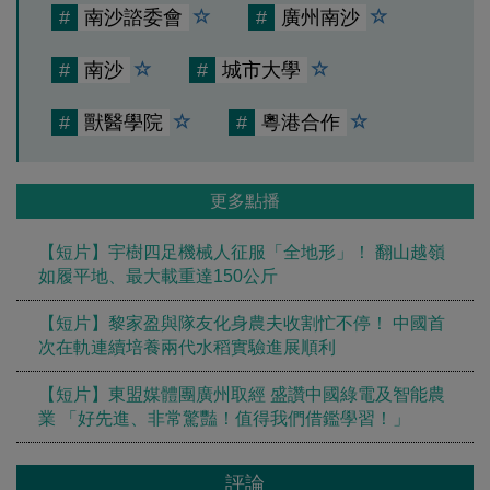
#
南沙諮委會
#
廣州南沙
#
南沙
#
城市大學
#
獸醫學院
#
粵港合作
更多點播
【短片】宇樹四足機械人征服「全地形」！ 翻山越嶺
如履平地、最大載重達150公斤
【短片】黎家盈與隊友化身農夫收割忙不停！ 中國首
次在軌連續培養兩代水稻實驗進展順利
【短片】東盟媒體團廣州取經 盛讚中國綠電及智能農
業 「好先進、非常驚豔！值得我們借鑑學習！」
評論