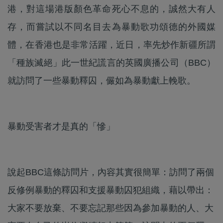
港，對這場港版顏色革命死心不息的，誠然大有人
存，而嘗試以不同名目去為暴動歌功頌德的外國媒
體，在香港也是非常活躍，近日，率先炒作新疆所謂
「種族滅絕」此一世紀謊言的英國廣播公司（BBC）
就訪問了一些暴動釋囚，儼如為暴動獻上輓歌。
暴動受害者才是真的「慘」
說起BBC這條訪問片，內容其實很簡單：訪問了兩個
反修例暴動的釋囚和支援暴動囚犯組織，藉以帶出：
大家不要放棄、不要忘記那些因為參加暴動的人、大