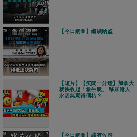
【今日網圖】繼續踎監
【短片】【笑聞一分鐘】加拿大
就快收起「救生艇」 移加港人
永居無期得個桔？
【今日網圖】罪有攸歸