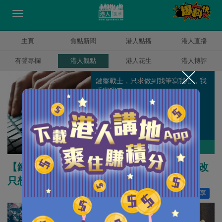
主頁
焦點新聞
港人點播
港人直播
有聲專欄
港人觀點
港人花生
港人博評
鍵盤戰士，只求做到我筆寫我心，我
手寫我口。
健良
作者其他博評
【鐵筆錚錚】英媒為暴動獻輓歌 不勸釋囚悔改
只想「賣慘」
讚好
18
分享