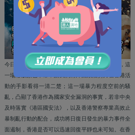
今日是2019年反修例暴動爆發四周年的悲傷日子，這
一場港版顏色革命，讓我們將外國政治勢力在香港活
動的手影看得一清二楚；這一場暴力程度空前的騷
亂，凸顯了香港作為國家安全漏洞的事實，若非中央
及時落實《港區國安法》，以及香港警察專業高效止
暴制亂行動的配合，成功將日復日發生的暴力事件全
面遏制，香港是否可以迅速回復平靜也未可知。在香