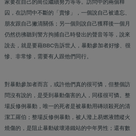
家要在自己的崗位繼續努力等等。訪問中的兩個釋
囚，在訪問中不斷的「賣慘」，一個說自己被遺忘、
朋友跟自己撇清關係；另一個則說自己獲釋後一個月
仍然彷彿聽到警方拘捕自己時發出的聲音等等，說來
說去，就是要藉BBC告訴世人，暴動參加者好慘、很
慘、非常慘，需要有人跟他們同行。
對暴動參加者而言，或許他們真的很可憐，但整個訪
問沒有說的，是受到暴動傷害的人，同樣很可憐。整
場反修例暴動，唯一的死者是被暴動用磚頭殺死的清
潔工羅伯；整場反修例暴動，被人潑上易燃液體縱火
燒傷的，是阻止暴動破壞港鐵站的中年男性；還有數