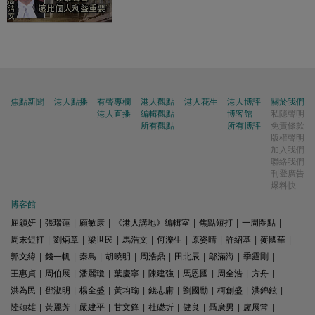
焦點新聞
港人點播
有聲專欄
港人觀點
港人花生
港人博評
關於我們
港人直播
編輯觀點
博客館
私隱聲明
所有觀點
所有博評
免責條款
版權聲明
加入我們
聯絡我們
刊登廣告
爆料快
博客館
屈穎妍
|
張瑞蓮
|
顧敏康
|
《港人講地》編輯室
|
焦點短打
|
一周圈點
|
周末短打
|
劉炳章
|
梁世民
|
馬浩文
|
何濼生
|
原姿晴
|
許紹基
|
麥國華
|
郭文緯
|
錢一帆
|
秦島
|
胡曉明
|
周浩鼎
|
田北辰
|
鄔滿海
|
季霆剛
|
王惠貞
|
周伯展
|
潘麗瓊
|
葉慶寧
|
陳建強
|
馬恩國
|
周全浩
|
方舟
|
洪為民
|
鄧淑明
|
楊全盛
|
黃均瑜
|
錢志庸
|
劉國勳
|
柯創盛
|
洪錦鉉
|
陸頌雄
|
黃麗芳
|
嚴建平
|
甘文鋒
|
杜礎圻
|
健良
|
聶廣男
|
盧展常
|