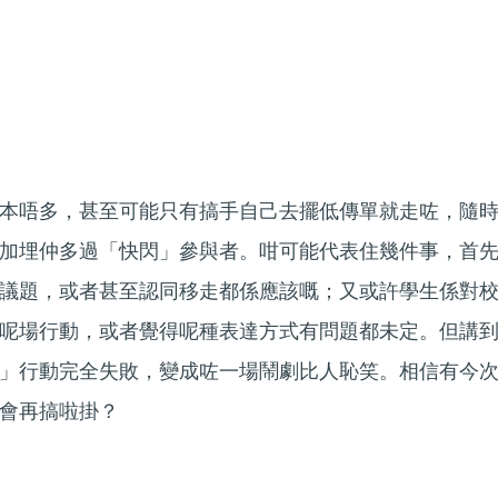
本唔多，甚至可能只有搞手自己去擺低傳單就走咗，隨
加埋仲多過「快閃」參與者。咁可能代表住幾件事，首
議題，或者甚至認同移走都係應該嘅；又或許學生係對
呢場行動，或者覺得呢種表達方式有問題都未定。但講
」行動完全失敗，變成咗一場鬧劇比人恥笑。相信有今
會再搞啦掛？