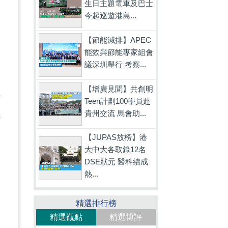
生日主題電車及巴士
今起巡遊港島...
【節能減排】APEC
能效與節能專家組會
議深圳舉行 考察...
【增廣見聞】共創明
時
Teen計劃100學員赴
貴州交流 馬會助...
先
校
【JUPAS放榜】港
大中大各取錄12名
到
DSE狀元 醫科續成
次
熱...
精選排行榜
精選觀點
精選博評