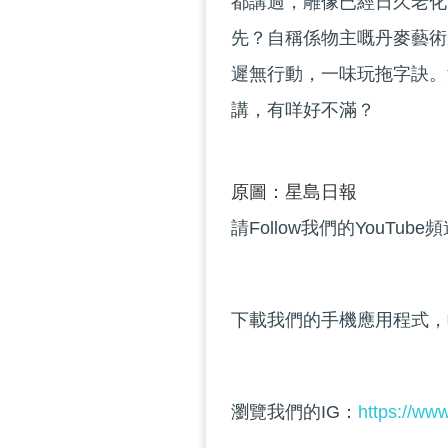
都講過，雕像已經日久老化
先？自稱係物主嘅丹麥藝術
遲無行動，一味玩拖字訣。
講，有咩好不滿？
原圖：星島日報
請Follow我們的YouTube
下載我們的手機應用程式，
瀏覽我們的IG：
https://ww