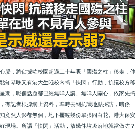
心腸，將佔據咗校園超過二十年嘅「國殤之柱」移走，
點知琴晚又有港大生喺校內搞「快閃」行動，抗議校方
星期，呢個話題都已經無咩人講、無咩人關心，依家先
，有記者根據網上資料，準時去到抗議地點採訪，啫係
知竟然人影都無個，地下擺咗幾份單張同白花。港大保
好現場。所謂「快閃」活動，放幾件垃圾落地就當做咗