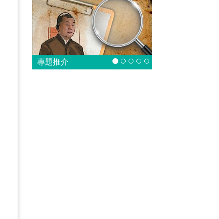
償
遲
專題推介