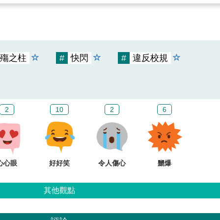
殤之柱
#
快閃
#
違反校規
2
10
2
6
心心眼
好好笑
令人傷心
嬲爆
其他觀點