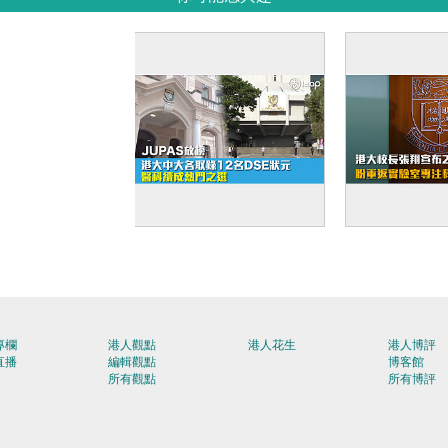
【JUPAS放榜】港大中
【張翔卸任
大各取錄12名DSE狀元
張翔宣布202
醫科續成熱門之選
重返實驗室
專欄
港人觀點
港人花生
港人博評
直播
編輯觀點
博客館
所有觀點
所有博評