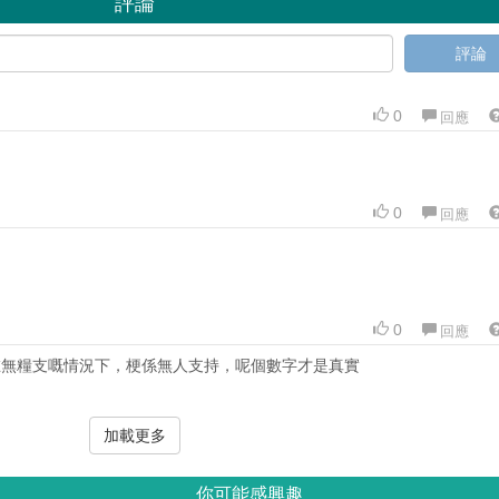
評論
評論
0
回應
0
回應
0
回應
在無糧支嘅情況下，梗係無人支持，呢個數字才是真實
加載更多
你可能感興趣