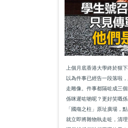
上個月底香港大學終於狠下
以為件事已經告一段落啦，
走雕像。件事都隔咗成三個
係咪遲咗啲呢？更好笑嘅係
「國殤之柱」原址廣場，點
就立即將雜物執走咗，清理