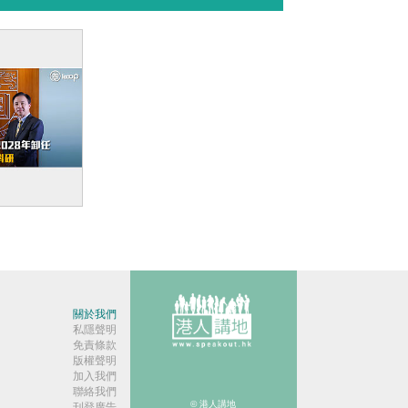
】港大校長
8年卸任 盼
專注科研
關於我們
私隱聲明
免責條款
版權聲明
加入我們
聯絡我們
© 港人講地
刊登廣告