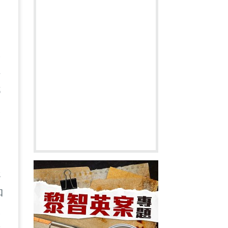
工
早
都
反
就
知
大