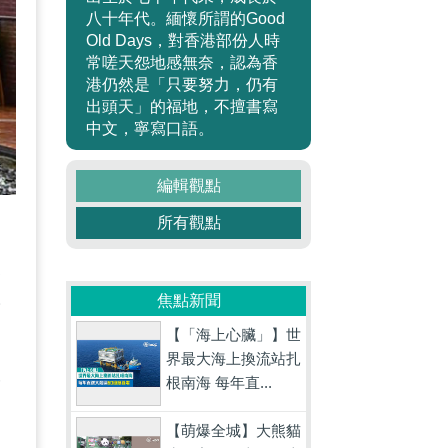
八十年代。緬懷所謂的Good
Old Days，對香港部份人時
常嗟天怨地感無奈，認為香
港仍然是「只要努力，仍有
出頭天」的福地，不擅書寫
中文，寧寫口語。
編輯觀點
所有觀點
仲
移
焦點新聞
搞
【「海上心臟」】世
界最大海上換流站扎
安
根南海 每年直...
？
【萌爆全城】大熊貓