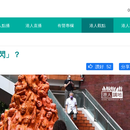
0
人點播
港人直播
有聲專欄
港人觀點
港人
閃」？
讚好
52
分享