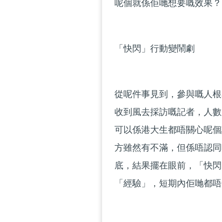
呢個就係佢哋想要嘅效果？
「快閃」行動變鬧劇
從呢件事見到，參與嘅人根
收到風去採訪嘅記者，人數
可以係港大生都唔關心呢個
方雖然有不滿，但係唔認同
底，結果擺在眼前，「快閃
「經驗」，短期內佢哋都唔