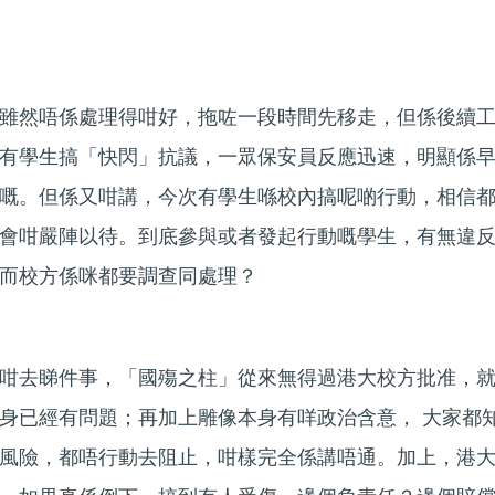
雖然唔係處理得咁好，拖咗一段時間先移走，但係後續
有學生搞「快閃」抗議，一眾保安員反應迅速，明顯係
嘅。但係又咁講，今次有學生喺校內搞呢啲行動，相信
會咁嚴陣以待。到底參與或者發起行動嘅學生，有無違
而校方係咪都要調查同處理？
咁去睇件事，「國殤之柱」從來無得過港大校方批准，
身已經有問題；再加上雕像本身有咩政治含意， 大家都
風險，都唔行動去阻止，咁樣完全係講唔通。加上，港