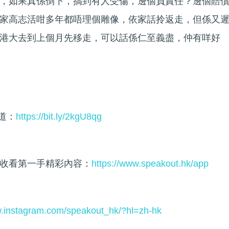
，如果真係倒下，搞到有人受傷，邊個負責任？邊個賠
家高志活咁多年都唔理個雕像，依家話拎返走，但係又
港大去到上個月先移走，可以話係仁至義盡，仲有咩好
頻道：
https://bit.ly/2kgU8qg
收看第一手精彩內容：
https://www.speakout.hk/app
w.instagram.com/speakout_hk/?hl=zh-hk