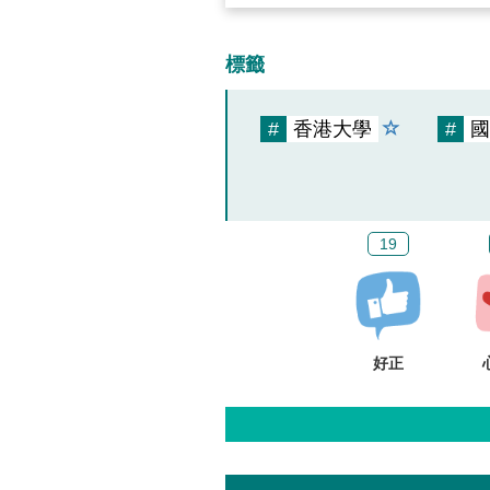
標籤
#
香港大學
#
國
19
好正