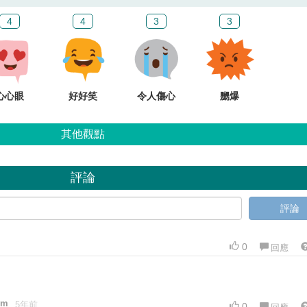
4
4
3
3
心心眼
好好笑
令人傷心
嬲爆
其他觀點
評論
評論
0
回應
om
5年前
0
回應