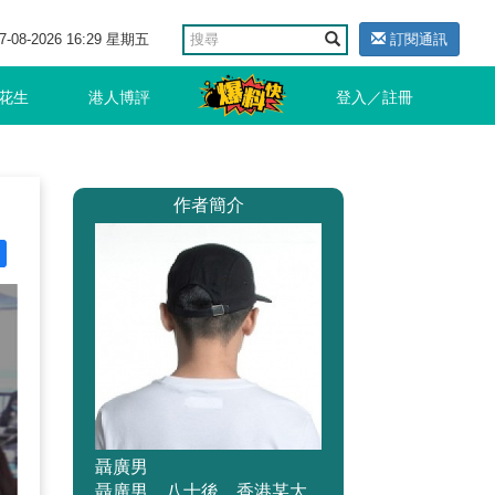
7-08-2026 16:29 星期五
訂閱通訊
花生
港人博評
登入／註冊
作者簡介
聶廣男
聶廣男，八十後，香港某大