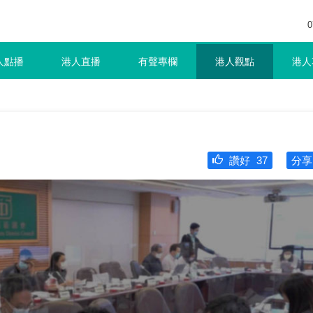
0
人點播
港人直播
有聲專欄
港人觀點
港人
讚好
37
分享