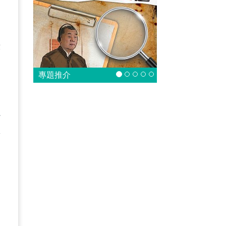
。
慮
亦
專題推介
以
區
，