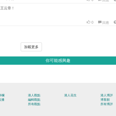
人王云章！
0
回應
加載更多
你可能感興趣
專欄
港人觀點
港人花生
港人博評
直播
編輯觀點
博客館
所有觀點
所有博評