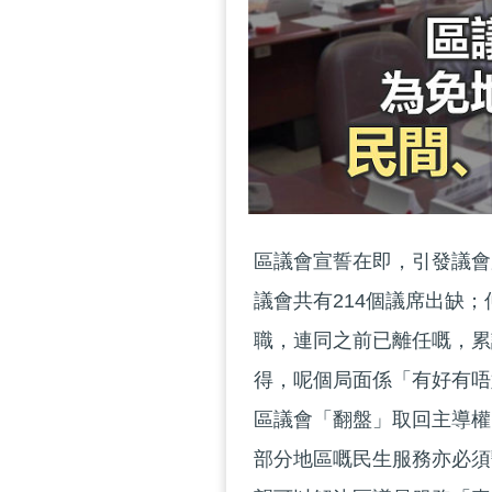
區議會宣誓在即，引發議會
議會共有214個議席出缺
職，連同之前已離任嘅，累
得，呢個局面係「有好有唔
區議會「翻盤」取回主導權
部分地區嘅民生服務亦必須