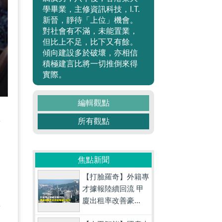
學畢業，主修資訊科技，I.T.
新晉，靜待「上位」機會。
對社會有不滿，未能置業，
但比上不足，比下又有餘。
傾向建設多於破壞，亦相信
積極建言比將一切推倒來得
實際。
編輯觀點
區
所有觀點
焦點新聞
分
【打臉羅奇】外籍專
才據報陸續回流 甲
，
廈出租率改善豪...
希