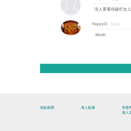
没人要看你破烂女
Happy21
5年前
:blush:
焦點新聞
港人點播
有聲
港人