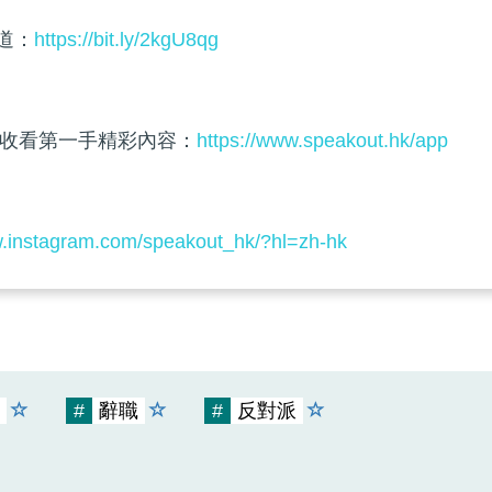
頻道：
https://bit.ly/2kgU8qg
收看第一手精彩內容：
https://www.speakout.hk/app
w.instagram.com/speakout_hk/?hl=zh-hk
#
辭職
#
反對派