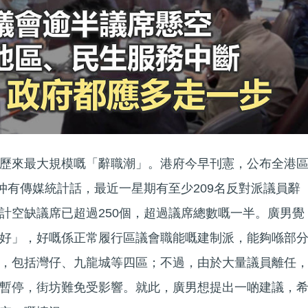
歷來最大規模嘅「辭職潮」。港府今早刊憲，公布全港
；仲有傳媒統計話，最近一星期有至少209名反對派議員辭
計空缺議席已超過250個，超過議席總數嘅一半。廣男覺
好」，好嘅係正常履行區議會職能嘅建制派，能夠喺部
，包括灣仔、九龍城等四區；不過，由於大量議員離任
暫停，街坊難免受影響。就此，廣男想提出一啲建議，