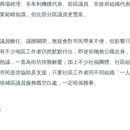
商場經理、非牟利機構代表、前區議員、非政府組織代
業範疇知識，佢比部分區議員更豐富。
議員離任、議辦關閉，無疑會對市民帶來不便，但影響
有不少地區工作者仍然默默付出，即使佢哋無公職在身
熱誠，一直為街坊排難解憂；加上不少社福團體、社區
市民提供協助及支援，只要社區工作者同不同組織「一
填補區議員服務嘅空白處，一定唔係難事。
受