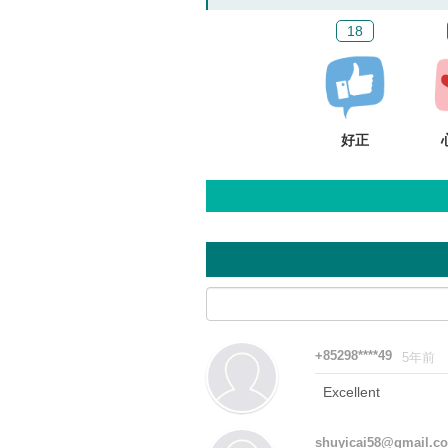
18
好正
+85298****49
5年前
Excellent
shuyicai58@gmail.c