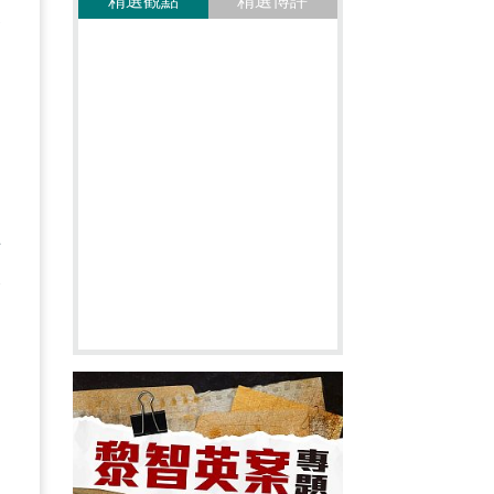
精選觀點
精選博評
表
只
，
組
人