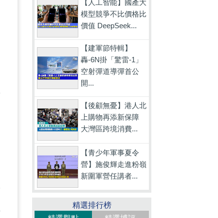
【人工智能】國產大
模型競爭不比價格比
價值 DeepSeek...
【建軍節特輯】
轟-6N掛「驚雷-1」
空射彈道導彈首公
開...
將
【後顧無憂】港人北
，
上購物再添新保障
民
大灣區跨境消費...
【青少年軍事夏令
營】施俊輝走進粉嶺
新圍軍營任講者...
實
精選排行榜
員